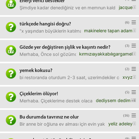
Enerji verici destekler
jacque
Şimdiye kadar denediğiniz ve en memnun kaldığınız bitkise
(6)
türkçede hangisi doğru?
makinelere tapan adam
"x yaşından büyüklerin katılmasına izin verilmez.""x yaşınd
(3)
Gözde yer değiştiren şişlik ve kaşıntı nedir?
kırmızıayakkabılıgargamel
Merhaba, Önce sol gözümde mini mini bir sivilcemsi oluşum
(2)
yemek kokusu?
xvyz
bi restoranda oturdum 2-3 saat, uzerimdekiler cok fazla 
(5)
Çiçeklerim ölüyor!
dediysem dedim
Merhaba. Çiçeklerime destek olacak görüşlerinize ihtiyacım 
(16)
Bu durumda tavrınız ne olur
yeliz adeley
Bir anne bir oğluna ev alması için evin yaklaşık 1/3 ünü bo
(9)