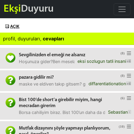
Ekşi
Duyuru
AÇIK
profil
,
duyuruları
,
cevapları
(8)
Sevgilinizden el emeği ne alsanız
eksi sozlugun tatli insani
Hoşunuza gider?Ben mesela doğum günü için, dünyada en d
(8)
pazara gidilir mi?
diffarentiationation
maske ve eldiven takıp gitsem? gittiniz veya gidecek misi
(6)
Bist 100’de short’a girebilir miyim, hangi
mecradan girerim
Sebastian
Borsa cahiliyim biraz. Bist 100’un daha da dusecegine in
(10)
Mutfak dizaynını şöyle yapmayı planlıyorum,