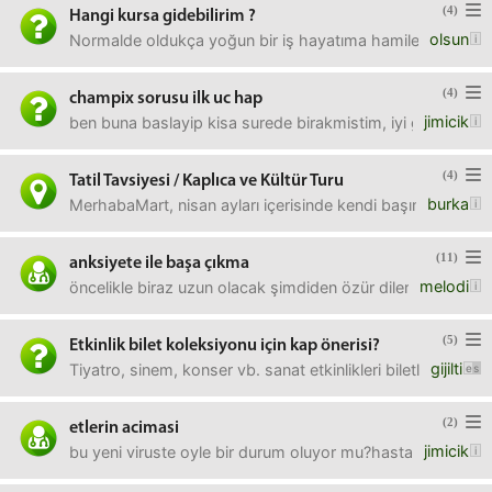
(4)
Hangi kursa gidebilirim ?
olsun
Normalde oldukça yoğun bir iş hayatıma hamileliğim sebebiy
(4)
champix sorusu ilk uc hap
jimicik
ben buna baslayip kisa surede birakmistim, iyi gelmedi. simd
(4)
Tatil Tavsiyesi / Kaplıca ve Kültür Turu
burka
MerhabaMart, nisan ayları içerisinde kendi başıma bir yerle
(11)
anksiyete ile başa çıkma
melodi
öncelikle biraz uzun olacak şimdiden özür dilerim.18aydır
(5)
Etkinlik bilet koleksiyonu için kap önerisi?
gijilti
Tiyatro, sinem, konser vb. sanat etkinlikleri biletlerimden
(2)
etlerin acimasi
jimicik
bu yeni viruste oyle bir durum oluyor mu?hasta veya spor y