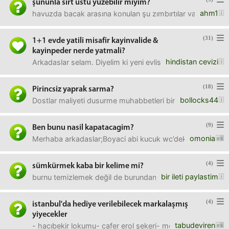
şununla sırt üstü yüzebilir miyim?
ahm1
havuzda bacak arasına konulan şu zımbırtılar var ya: htt
(31)
1+1 evde yatili misafir kayinvalide &
kayinpeder nerde yatmali?
hindistan cevizi
Arkadaslar selam. Diyelim ki yeni evlisiniz ev 1+1, eşyalar 
(18)
Pirincsiz yaprak sarma?
bollocks44
Dostlar maliyeti dusurme muhabbetleri bir kenara, bu yapr
(9)
Ben bunu nasil kapatacagim?
omonia
Merhaba arkadaslar;Boyaci abi kucuk wc’deki bu S boruyu u
(4)
sümkürmek kaba bir kelime mi?
bir ileti paylastim
burnu temizlemek değil de burundan şiddetli hava vermek 
(4)
istanbul'da hediye verilebilecek markalaşmış
yiyecekler
tabudeviren
- hacıbekir lokumu- cafer erol şekeri- mehmet efendi/nuri