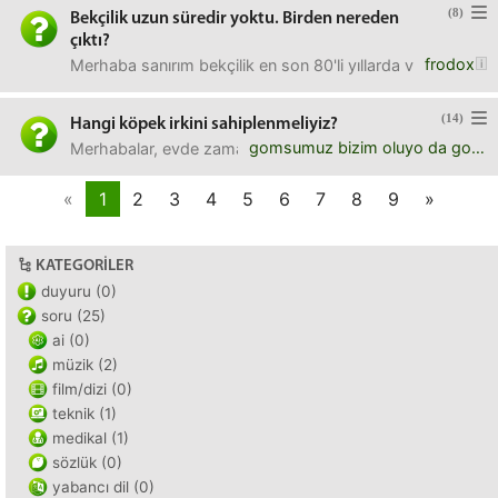
(8)
Bekçilik uzun süredir yoktu. Birden nereden
çıktı?
frodox
Merhaba sanırım bekçilik en son 80'li yıllarda varmış. Son
(14)
Hangi köpek irkini sahiplenmeliyiz?
gomsumuz bizim oluyo da gomsumuz oluyo
Merhabalar, evde zaman zaman korkuyorum. Beni koruyacak, 
«
1
2
3
4
5
6
7
8
9
»
KATEGORILER
duyuru (0)
soru (25)
ai (0)
müzik (2)
film/dizi (0)
teknik (1)
medikal (1)
sözlük (0)
yabancı dil (0)