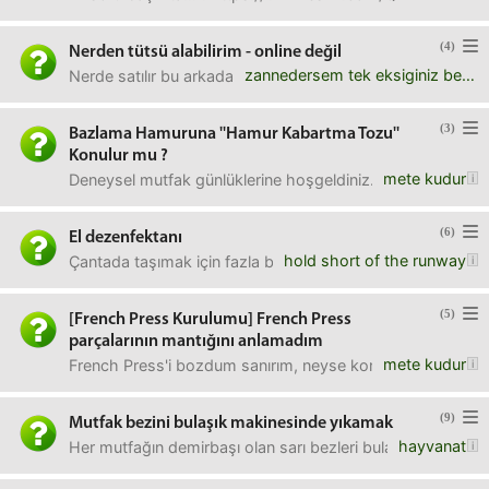
(4)
Nerden tütsü alabilirim - online değil
zannedersem tek eksiginiz bendim
Nerde satılır bu arkadaş hangi mağazalarda, marketlerde
(3)
Bazlama Hamuruna ''Hamur Kabartma Tozu''
Konulur mu ?
mete kudur
Deneysel mutfak günlüklerine hoşgeldiniz.Ben bazlamanın 
(6)
El dezenfektanı
hold short of the runway
Çantada taşımak için fazla büyük olmayan, ıslak mendilin y
(5)
[French Press Kurulumu] French Press
parçalarının mantığını anlamadım
mete kudur
French Press'i bozdum sanırım, neyse konumuz bu değil.Şi
(9)
Mutfak bezini bulaşık makinesinde yıkamak
hayvanat
Her mutfağın demirbaşı olan sarı bezleri bulaşık makinesi