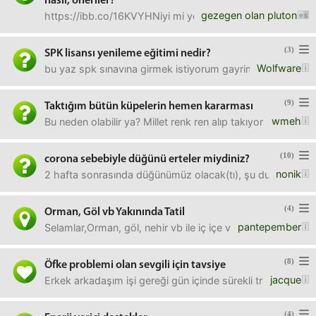
nasıl, öneriler?
gezegen olan pluton
https://ibb.co/16KVYHNiyi mi yoksa şöyle olsa daha iyi de
(3)
SPK lisansı yenileme eğitimi nedir?
Wolfware
bu yaz spk sınavına girmek istiyorum gayrimenkul değerleme
(9)
Taktığım bütün küpelerin hemen kararması
wmeh
Bu neden olabilir ya? Millet renk ren alıp takıyor 10-15 li
(10)
corona sebebiyle düğünü erteler miydiniz?
nonik
2 hafta sonrasında düğünümüz olacak(tı), şu durumda -o 
(4)
Orman, Göl vb Yakınında Tatil
pantepember
Selamlar,Orman, göl, nehir vb ile iç içe veya bunlara yak
(8)
Öfke problemi olan sevgili için tavsiye
jacque
Erkek arkadaşım işi gereği gün içinde sürekli trafikte, orad
(4)