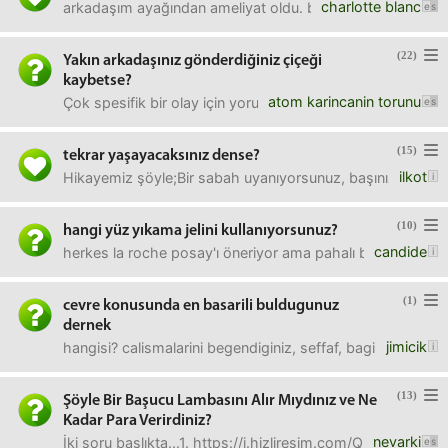
charlotte blanc
arkadaşım ayağından ameliyat oldu. bir haftadır evde v sa
(22)
Yakın arkadaşınız gönderdiğiniz çiçeği
kaybetse?
atom karincanin torunu
Çok spesifik bir olay için yorum yapmanızı istiyorum;Çok y
(15)
tekrar yaşayacaksınız dense?
ilkot
Hikayemiz şöyle;Bir sabah uyanıyorsunuz, başınızda yetkili
(10)
hangi yüz yıkama jelini kullanıyorsunuz?
candide
herkes la roche posay'ı öneriyor ama pahalı biraz, daha uy
(1)
cevre konusunda en basarili buldugunuz
dernek
jimicik
hangisi? calismalarini begendiginiz, seffaf, bagimsiz
(13)
Şöyle Bir Başucu Lambasını Alır Mıydınız ve Ne
Kadar Para Verirdiniz?
nevarki
İki soru başlıkta...1. https://i.hizliresim.com/QyEkNv.jp