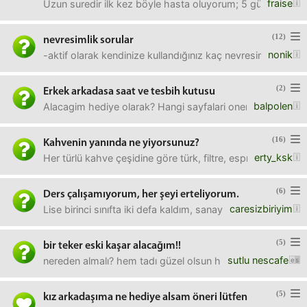
fraise
Uzun suredir ilk kez böyle hasta oluyorum; 5 gün oldu hala 
(12)
nevresimlik sorular
nonik
-aktif olarak kendinize kullandığınız kaç nevresiminiz var?
(2)
Erkek arkadasa saat ve tesbih kutusu
balpolen
Alacagim hediye olarak? Hangi sayfalari onerirsiniz? Hepsi
(16)
Kahvenin yanında ne yiyorsunuz?
erty_ksk
Her türlü kahve çeşidine göre türk, filtre, espresso vs. 
(6)
Ders çalışamıyorum, her şeyi erteliyorum.
caresizbiriyim
Lise birinci sınıfta iki defa kaldım, sanayide işe girdim. 
(5)
bir teker eski kaşar alacağım!!
sutlu nescafe
nereden almalı? hem tadı güzel olsun hem kandırmasınlar.
(5)
kız arkadaşıma ne hediye alsam öneri lütfen