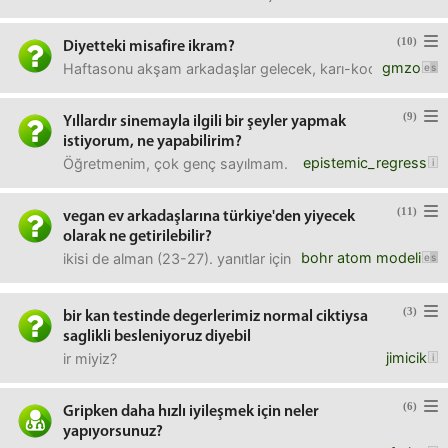
(10)
Diyetteki misafire ikram?
gmzo
Haftasonu akşam arkadaşlar gelecek, karı-koca diyettelerm
(9)
Yıllardır sinemayla ilgili bir şeyler yapmak
istiyorum, ne yapabilirim?
epistemic_regress
Öğretmenim, çok genç sayılmam. Liseden beri içimde kaldı
(11)
vegan ev arkadaşlarına türkiye'den yiyecek
olarak ne getirilebilir?
bohr atom modeli
ikisi de alman (23-27). yanıtlar için teşekkürler.
(3)
bir kan testinde degerlerimiz normal ciktiysa
saglikli besleniyoruz diyebil
jimicik
ir miyiz?
(6)
Gripken daha hızlı iyileşmek için neler
yapıyorsunuz?