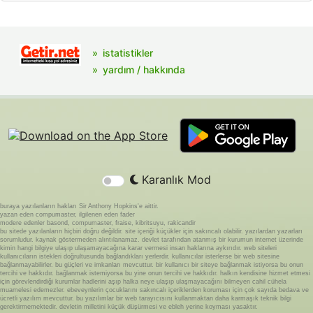
istatistikler
yardım / hakkında
Karanlık Mod
buraya yazılanların hakları Sir Anthony Hopkins'e aittir.
yazan eden compumaster, ilgilenen eden fader
modere edenler basond, compumaster, fraise, kibritsuyu, rakicandir
bu sitede yazılanların hiçbiri doğru değildir. site içeriği küçükler için sakıncalı olabilir. yazılardan yazarları
sorumludur. kaynak göstermeden alıntılanamaz. devlet tarafından atanmış bir kurumun internet üzerinde
kimin hangi bilgiye ulaşıp ulaşamayacağına karar vermesi insan haklarına aykırıdır. web siteleri
kullanıcıların istekleri doğrultusunda bağlandıkları yerlerdir. kullanıcılar isterlerse bir web sitesine
bağlanmayabilirler. bu güçleri ve imkanları mevcuttur. bir kullanıcı bir siteye bağlanmak istiyorsa bu onun
tercihi ve hakkıdır. bağlanmak istemiyorsa bu yine onun tercihi ve hakkıdır. halkın kendisine hizmet etmesi
için görevlendirdiği kurumlar hadlerini aşıp halka neye ulaşıp ulaşmayacağını bilmeyen cahil cühela
muamelesi edemezler. ebeveynlerin çocuklarını sakıncalı içeriklerden koruması için çok sayıda bedava ve
ücretli yazılım mevcuttur. bu yazılımlar bir web tarayıcısını kullanmaktan daha karmaşık teknik bilgi
gerektirmemektedir. devletin milletini küçük düşürmesi ve ebleh yerine koyması yasaktır.