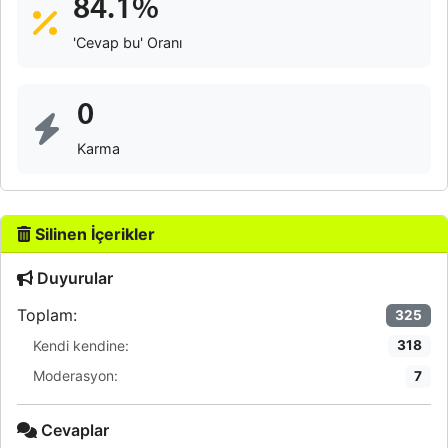
84.1%
'Cevap bu' Oranı
0
Karma
Silinen İçerikler
Duyurular
Toplam:
325
Kendi kendine:
318
Moderasyon:
7
Cevaplar