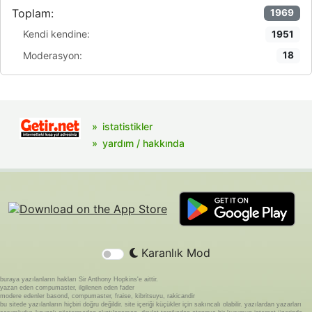
Toplam:
1969
Kendi kendine:
1951
Moderasyon:
18
istatistikler
yardım / hakkında
Karanlık Mod
buraya yazılanların hakları Sir Anthony Hopkins'e aittir.
yazan eden compumaster, ilgilenen eden fader
modere edenler basond, compumaster, fraise, kibritsuyu, rakicandir
bu sitede yazılanların hiçbiri doğru değildir. site içeriği küçükler için sakıncalı olabilir. yazılardan yazarları