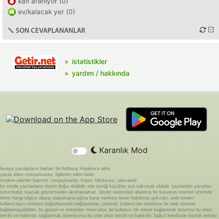
kan aranıyor (0)
ev/kalacak yer (0)
SON CEVAPLANANLAR
istatistikler
yardım / hakkında
Karanlık Mod
buraya yazılanların hakları Sir Anthony Hopkins'e aittir.
yazan eden compumaster, ilgilenen eden fader
modere edenler basond, compumaster, fraise, kibritsuyu, rakicandir
bu sitede yazılanların hiçbiri doğru değildir. site içeriği küçükler için sakıncalı olabilir. yazılardan yazarları
sorumludur. kaynak göstermeden alıntılanamaz. devlet tarafından atanmış bir kurumun internet üzerinde
kimin hangi bilgiye ulaşıp ulaşamayacağına karar vermesi insan haklarına aykırıdır. web siteleri
kullanıcıların istekleri doğrultusunda bağlandıkları yerlerdir. kullanıcılar isterlerse bir web sitesine
bağlanmayabilirler. bu güçleri ve imkanları mevcuttur. bir kullanıcı bir siteye bağlanmak istiyorsa bu onun
tercihi ve hakkıdır. bağlanmak istemiyorsa bu yine onun tercihi ve hakkıdır. halkın kendisine hizmet etmesi