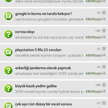
kibritsuyu
daha önce konsol/bilgisayar oyunu tecrübem pek yok, o yüz
(3)
google'ın burnu ne tarafa bakıyor?
kibritsuyu
yani koskoca google'ın bu kadar gerizekalı olduğunu düş
(10)
ice tea olayı
kibritsuyu
arkadaşlar bu ice tea veya buzlu çay olarak tabir ettiğimi
(1)
playstation 5 fifa 23 soruları
kibritsuyu
öncelikle teknik kısmını sorayım. uzaktaki bir arkadaşıml
(4)
askerliği jandarma olarak yapmak
kibritsuyu
arkadaşlar ben askerliğimi 2005 yılında jandarma olarak 
(16)
büyük kazık yedim galiba
kibritsuyu
2019 model toyota corolla hybrid aracın sağ farı yanmıyordu
(7)
çok aşırı üst düzey bir excel sorusu