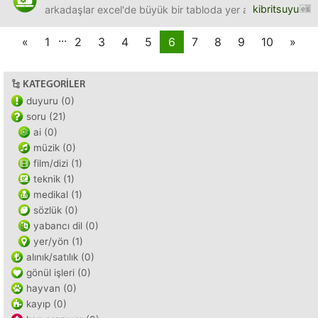
kibritsuyu
arkadaşlar excel'de büyük bir tabloda yer alan * karakterl
...
«
1
2
3
4
5
6
7
8
9
10
»
KATEGORILER
duyuru (0)
soru (21)
ai (0)
müzik (0)
film/dizi (1)
teknik (1)
medikal (1)
sözlük (0)
yabancı dil (0)
yer/yön (1)
alınık/satılık (0)
gönül işleri (0)
hayvan (0)
kayıp (0)