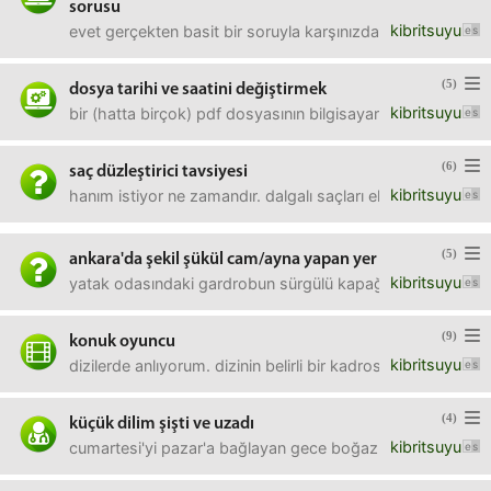
sorusu
kibritsuyu
evet gerçekten basit bir soruyla karşınızdayım, öyle formü
(5)
dosya tarihi ve saatini değiştirmek
kibritsuyu
bir (hatta birçok) pdf dosyasının bilgisayara kaydedildiğ
(6)
saç düzleştirici tavsiyesi
kibritsuyu
hanım istiyor ne zamandır. dalgalı saçları elektriklendiri
(5)
ankara'da şekil şükül cam/ayna yapan yer
kibritsuyu
yatak odasındaki gardrobun sürgülü kapağında kocaman ayn
(9)
konuk oyuncu
kibritsuyu
dizilerde anlıyorum. dizinin belirli bir kadrosu vardır, ama
(4)
küçük dilim şişti ve uzadı
kibritsuyu
cumartesi'yi pazar'a bağlayan gece boğazımda bir doluluk 