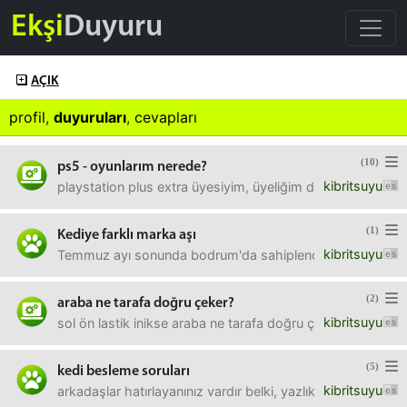
Ekşi
Duyuru
AÇIK
profil
,
duyuruları
,
cevapları
(10)
ps5 - oyunlarım nerede?
kibritsuyu
playstation plus extra üyesiyim, üyeliğim de devam ediyo
(1)
Kediye farklı marka aşı
kibritsuyu
Temmuz ayı sonunda bodrum'da sahiplendiğim kedinin, ağusto
(2)
araba ne tarafa doğru çeker?
kibritsuyu
sol ön lastik inikse araba ne tarafa doğru çeker?sol tarafın
(5)
kedi besleme soruları
kibritsuyu
arkadaşlar hatırlayanınız vardır belki, yazlıkta evimize y