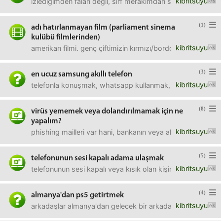
kibritsuyu
izlediğimden falan değil, sırf merakımdan soruyorum.şu ort
(1)
adı hatırlanmayan film (parliament sinema
kulübü filmlerinden)
kibritsuyu
amerikan filmi. genç çiftimizin kırmızı/bordo bir jeep'leri
(3)
en ucuz samsung akıllı telefon
kibritsuyu
telefonla konuşmak, whatsapp kullanmak, facebook'tan vid
(8)
virüs yememek veya dolandırılmamak için ne
yapalım?
kibritsuyu
phishing mailleri var hani, bankanın veya alışveriş sitesin
(5)
telefonunun sesi kapalı adama ulaşmak
kibritsuyu
telefonunun sesi kapalı veya kısık olan kişinin telefonunu 
(4)
almanya'dan ps5 getirtmek
kibritsuyu
arkadaşlar almanya'dan gelecek bir arkadaşa ps5 sipariş ets