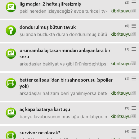
(2)
lig maçları 2 hafta şifresizmiş
kibritsuyu
peki nereden izleyeceğiz? evde turkcell tv+ var. maçların
(6)
dondurulmuş bütün tavuk
kibritsuyu
şu anda buzlukta duran dondurulmuş bütün tavuğu akşam 
(3)
ürün/ambalaj tasarımından anlayanlara bir
soru
kibritsuyu
arkadaşlar bakliyat vs gibi ürünlerde;https://images.
(1)
better call saul'dan bir sahne sorusu (spoiler
yok)
kibritsuyu
arkadaşlar hafızam beni yanılmıyorsa better call saul'un b
(9)
aç kapa batarya kartuşu
kibritsuyu
banyo lavabosunun musluğu damlatıyor. musluk şu aç kapa ş
(4)
survivor ne olacak?