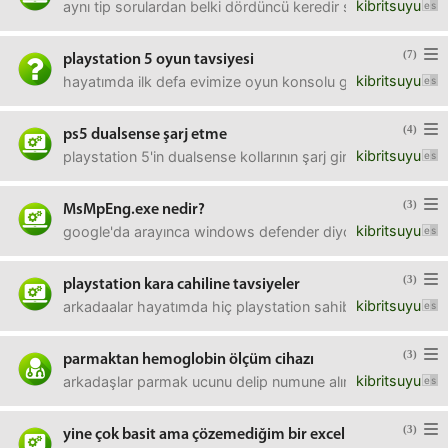
kibritsuyu
aynı tip sorulardan belki dördüncü keredir soruyorum. aklın
(7)
playstation 5 oyun tavsiyesi
kibritsuyu
hayatımda ilk defa evimize oyun konsolu girdi, o yüzden bil
(4)
ps5 dualsense şarj etme
kibritsuyu
playstation 5'in dualsense kollarının şarj girişi usb type-c.
(3)
MsMpEng.exe nedir?
kibritsuyu
google'da arayınca windows defender diyor. görev yöneticisi
(3)
playstation kara cahiline tavsiyeler
kibritsuyu
arkadaalar hayatımda hiç playstation sahibi olmadım. 1-2 
(3)
parmaktan hemoglobin ölçüm cihazı
kibritsuyu
arkadaşlar parmak ucunu delip numune alınarak HEMOGLOBİN 
(3)
yine çok basit ama çözemediğim bir excel