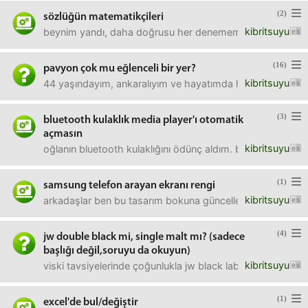
(2)
sözlüğün matematikçileri
kibritsuyu
beynim yandı, daha doğrusu her denememde farklı bir yerd
(16)
pavyon çok mu eğlenceli bir yer?
kibritsuyu
44 yaşındayım, ankaralıyım ve hayatımda hiç pavyona gitm
(3)
bluetooth kulaklık media player'ı otomatik
açmasın
kibritsuyu
oğlanın bluetooth kulaklığını ödünç aldım. bilgisayarda f
(1)
samsung telefon arayan ekranı rengi
kibritsuyu
arkadaşlar ben bu tasarım bokuna güncelleme yapıp yapıp kull
(4)
jw double black mi, single malt mı? (sadece
başlığı değil,soruyu da okuyun)
kibritsuyu
viski tavsiyelerinde çoğunlukla jw black label veya double b
(1)
excel'de bul/değiştir