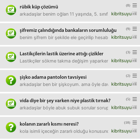
(8)
rübik küp çözümü
kibritsuyu
arkadaşlar benim oğlan 11 yaşında, 5. sınıfa gidiyor. sın
(9)
şifremiz çalındığında bankaların sorumluluğu
kibritsuyu
benim şifrem bir şekilde ele geçirilip hesabım boşaltıldı
(3)
Lastikçilerin lastik üzerine attığı çizikler
kibritsuyu
Lastikçiler sökme takma değişim yaparken hangi lastiği nere
(2)
şişko adama pantolon tavsiyesi
kibritsuyu
arkadaşlar ben bir şişkoyum. ama öyle davul gibi şişko de
(5)
vida diye bir şey varken niye plastik tırnak?
kibritsuyu
arkadaşlar böyle abuk subuk sorular sorup duruyorum da ge
(10)
kolanın zararlı kısmı neresi?
kibritsuyu
kola isimli içeceğin zararlı olduğu konusunda neredeyse herk