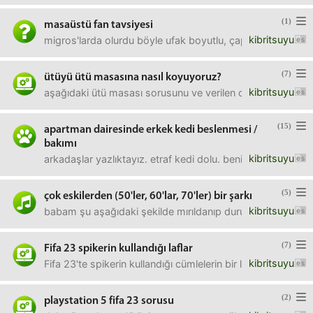
(1)
masaüstü fan tavsiyesi
kibritsuyu
migros'larda olurdu böyle ufak boyutlu, çapı en fazla bir c
(7)
ütüyü ütü masasına nasıl koyuyoruz?
kibritsuyu
aşağıdaki ütü masası sorusunu ve verilen cevabı görünce 
(15)
apartman dairesinde erkek kedi beslenmesi /
bakımı
kibritsuyu
arkadaşlar yazlıktayız. etraf kedi dolu. benim oğlan da ke
(5)
çok eskilerden (50'ler, 60'lar, 70'ler) bir şarkı
kibritsuyu
babam şu aşağıdaki şekilde mırıldanıp duruyor. bulup açsam
(7)
Fifa 23 spikerin kullandığı laflar
kibritsuyu
Fifa 23'te spikerin kullandığı cümlelerin bir listesi var m
(2)
playstation 5 fifa 23 sorusu