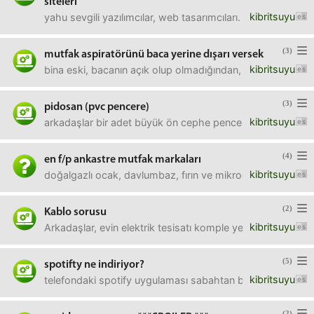
siteleri
kibritsuyu
yahu sevgili yazılımcılar, web tasarımcıları. seveni de v
(3)
mutfak aspiratörünü baca yerine dışarı versek
kibritsuyu
bina eski, bacanın açık olup olmadığından, düzgün çekip 
(3)
pidosan (pvc pencere)
kibritsuyu
arkadaşlar bir adet büyük ön cephe penceresi, bir adet de 
(4)
en f/p ankastre mutfak markaları
kibritsuyu
doğalgazlı ocak, davlumbaz, fırın ve mikrodalga alınacak.ka
(2)
Kablo sorusu
kibritsuyu
Arkadaşlar, evin elektrik tesisatı komple yenileniyor. Gerek
(5)
spotifty ne indiriyor?
kibritsuyu
telefondaki spotify uygulaması sabahtan beri bir şey indiri
(2)