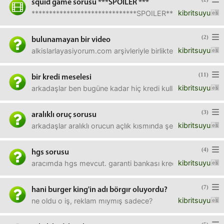
squid game sorusu ***SPOILER ***
kibritsuyu
******************************SPOILER******************
(2)
bulunamayan bir video
kibritsuyu
alkislarlayasiyorum.com arşivleriyle birlikte kaybolan ko
(11)
bir kredi meselesi
kibritsuyu
arkadaşlar ben bugüne kadar hiç kredi kullanmadım. para
(3)
aralıklı oruç sorusu
kibritsuyu
arkadaşlar aralıklı orucun açlık kısmında şekersiz çay ka
(4)
hgs sorusu
kibritsuyu
aracımda hgs mevcut. garanti bankası kredi kartıma bağlı.
(7)
hani burger king'in adı börgır oluyordu?
kibritsuyu
ne oldu o iş, reklam mıymış sadece?