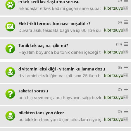
(5)
erkek kedi kısırlaştırma sorusu
kibritsuyu
arkadaşlar erkek kedimi geçen sene şubat ayında, yani nere
(4)
Elektrikli termosifon nasıl boşaltılır?
kibritsuyu
Duvara asılı, tesisata bağlı ve içi 60 litre suyla dolu olan 
(13)
Tonik tek başına içilir mi?
kibritsuyu
Hayatım boyunca bu tonik denen içeceği tek başına meşru
(6)
d vitamini eksikliği - vitamin kullanma dozu
kibritsuyu
d vitamini eksikliğim var (alt sınır 25 iken benim 19 çık
(7)
sakatat sorusu
kibritsuyu
ben hiç sevmem; ama hayvanın salgı bezlerine kadar yiyecek
(3)
bilekten tansiyon ölçer
kibritsuyu
bu bilekten tansiyon ölçen cihazlara niye işe yaramaz göz