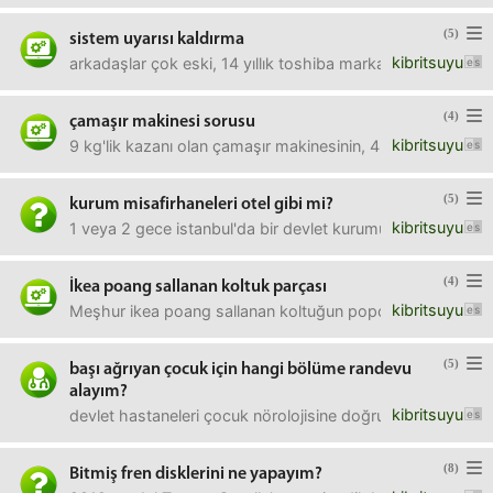
(5)
sistem uyarısı kaldırma
kibritsuyu
arkadaşlar çok eski, 14 yıllık toshiba marka bir bilgisayar 
(4)
çamaşır makinesi sorusu
kibritsuyu
9 kg'lik kazanı olan çamaşır makinesinin, 4 kg çamaşır k
(5)
kurum misafirhaneleri otel gibi mi?
kibritsuyu
1 veya 2 gece istanbul'da bir devlet kurumunun misafirhane
(4)
İkea poang sallanan koltuk parçası
kibritsuyu
Meşhur ikea poang sallanan koltuğun popo kısmı minderin a
(5)
başı ağrıyan çocuk için hangi bölüme randevu
alayım?
kibritsuyu
devlet hastaneleri çocuk nörolojisine doğrudan randevu ver
(8)
Bitmiş fren disklerini ne yapayım?