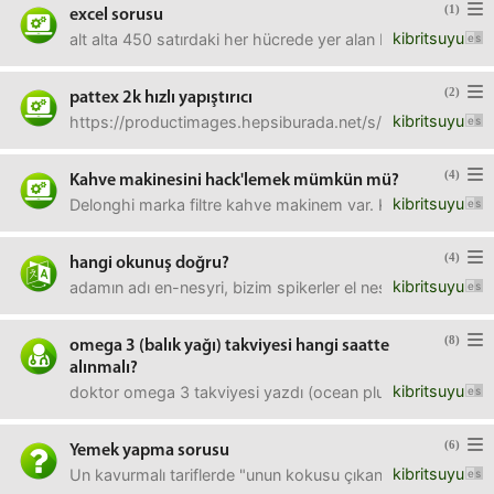
(1)
excel sorusu
kibritsuyu
alt alta 450 satırdaki her hücrede yer alan bilginin 10. k
(2)
pattex 2k hızlı yapıştırıcı
kibritsuyu
https://productimages.hepsiburada.net/s/28/424-600/102201
(4)
Kahve makinesini hack'lemek mümkün mü?
kibritsuyu
Delonghi marka filtre kahve makinem var. Kahve demlendi
(4)
hangi okunuş doğru?
kibritsuyu
adamın adı en-nesyri, bizim spikerler el nesiri diye tela
(8)
omega 3 (balık yağı) takviyesi hangi saatte
alınmalı?
kibritsuyu
doktor omega 3 takviyesi yazdı (ocean plus omega 3 tablet
(6)
Yemek yapma sorusu
kibritsuyu
Un kavurmalı tariflerde "unun kokusu çıkana kadar kavuru