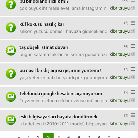
bu bir dolandırıcılık mı?
kibritsuyu
çok büyük ihtimalle evet, ama instagram nasıl buna alet ol
(7)
küf kokusu nasıl çıkar
kibritsuyu
silikon yüzücü bonesi. havuza gidecekler diye oğlana verd
(4)
taş döşeli istinat duvarı
kibritsuyu
bugün kafama takılanları sorma günüm.özellikle şehirlera
(2)
bu nasıl bir diş ağrısı geçirme yöntemi?
kibritsuyu
yaşı yetenler hatırlar, şimdi pek görmüyorum ama, 80'ler 
(5)
Telefonda google hesabını açamıyorum
kibritsuyu
Teyzemin telefona reklam virüsü mü ne girmiş, dedim sıfı
(2)
eski bilgisayarları hayata döndürmek
kibritsuyu
iki adet eski (2010-2011 model) bilgisayarı hayata döndürme
«
1
2
3
4
5
6
7
8
9
»