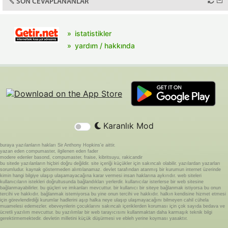
SON CEVAPLANANLAR
istatistikler
yardım / hakkında
Karanlık Mod
buraya yazılanların hakları Sir Anthony Hopkins'e aittir.
yazan eden compumaster, ilgilenen eden fader
modere edenler basond, compumaster, fraise, kibritsuyu, rakicandir
bu sitede yazılanların hiçbiri doğru değildir. site içeriği küçükler için sakıncalı olabilir. yazılardan yazarları
sorumludur. kaynak göstermeden alıntılanamaz. devlet tarafından atanmış bir kurumun internet üzerinde
kimin hangi bilgiye ulaşıp ulaşamayacağına karar vermesi insan haklarına aykırıdır. web siteleri
kullanıcıların istekleri doğrultusunda bağlandıkları yerlerdir. kullanıcılar isterlerse bir web sitesine
bağlanmayabilirler. bu güçleri ve imkanları mevcuttur. bir kullanıcı bir siteye bağlanmak istiyorsa bu onun
tercihi ve hakkıdır. bağlanmak istemiyorsa bu yine onun tercihi ve hakkıdır. halkın kendisine hizmet etmesi
için görevlendirdiği kurumlar hadlerini aşıp halka neye ulaşıp ulaşmayacağını bilmeyen cahil cühela
muamelesi edemezler. ebeveynlerin çocuklarını sakıncalı içeriklerden koruması için çok sayıda bedava ve
ücretli yazılım mevcuttur. bu yazılımlar bir web tarayıcısını kullanmaktan daha karmaşık teknik bilgi
gerektirmemektedir. devletin milletini küçük düşürmesi ve ebleh yerine koyması yasaktır.