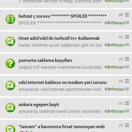
kibritsuyu
1. fırınlardaki airfryer özelliği, buharda pişirme özelliği,
(8)
behzat ç sorusu ********* SPOILER *********
kibritsuyu
SPOILER ************************************************
(2)
ttnet adsl/vdsl ile turkcell tv+ kullanmak
kibritsuyu
bunlar birbirine uyum sağlamaz gibi bir durum var mı? yani t
(3)
yumurta saklama koşulları
kibritsuyu
değişti mi? eskiden marketlerde buzdolabında olurdu, evd
(2)
vdsl internet kablosu ve modem yeri sorusu
kibritsuyu
arkadaşlar vdsl internet apartmandan evin içine nasıl bir ka
(1)
ankara egepen bayii
kibritsuyu
ankara'da üretimini kendi üretim tesisinde yapan, mahalle a
(3)
"tamam" a basmama fırsat tanımayan web