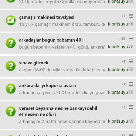
kibritsuyu
2019 model Toyota Corolla'nın periyodik bakımda ön fren 
(7)
çamaşır makinesi tavsiyesi
kibritsuyu
18 yıllık çamaşır makinem öldü. tamburu döndüren mil kırı
(19)
arkadaşlar bugün babamın 40'ı
kibritsuyu
bugün babamın vefatının 40. günü. ankara'da öyle lokma da
(1)
sınava gitmek
kibritsuyu
akşam 18:00'de yıllar sonra ilk defa bir sınava gireceğim. 
(1)
ankara'da iyi kaporta ustası
kibritsuyu
arkadan çarpılmış 2001 model clio'yu güzelce onaracak iyi 
(3)
veraset beyannamesine bankayı dahil
etmesem ne olur?
kibritsuyu
arkadaşlar 2 hafta önce babamı kaybettim. şimdi arkasınd
(10)