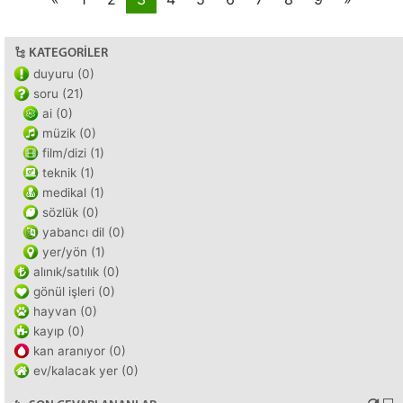
KATEGORILER
duyuru (0)
soru (21)
ai (0)
müzik (0)
film/dizi (1)
teknik (1)
medikal (1)
sözlük (0)
yabancı dil (0)
yer/yön (1)
alınık/satılık (0)
gönül işleri (0)
hayvan (0)
kayıp (0)
kan aranıyor (0)
ev/kalacak yer (0)