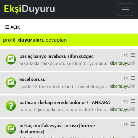
Ekşi
Duyuru
AÇIK
profil
,
duyuruları
,
cevapları
(2)
bas aç banyo lavabosu sifon süzgeci
kibritsuyu
arkadaşlar birkaç soru sordum biliyorsunuz, evde tadilat
(2)
excel sorusu
kibritsuyu
içinde 12 tane sheet olan bir excel dosyasındaki sheet'ler
(7)
patlıcanlı kebap nerede bulunur? - ANKARA
kibritsuyu
bahsettiğim patlıcanlı kebap bir köfte bir patlıcan dilimi 
(3)
birkaç mutfak eşyası sorusu (fırın ve
davlumbaz)