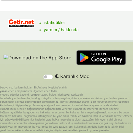
istatistikler
yardım / hakkında
Karanlık Mod
buraya yazılanların hakları Sir Anthony Hopkins'e aittir.
yazan eden compumaster, ilgilenen eden fader
modere edenler basond, compumaster, fraise, kibritsuyu, rakicandir
bu sitede yazılanların hiçbiri doğru değildir. site içeriği küçükler için sakıncalı olabilir. yazılardan yazarları
sorumludur. kaynak göstermeden alıntılanamaz. devlet tarafından atanmış bir kurumun internet üzerinde
kimin hangi bilgiye ulaşıp ulaşamayacağına karar vermesi insan haklarına aykırıdır. web siteleri
kullanıcıların istekleri doğrultusunda bağlandıkları yerlerdir. kullanıcılar isterlerse bir web sitesine
bağlanmayabilirler. bu güçleri ve imkanları mevcuttur. bir kullanıcı bir siteye bağlanmak istiyorsa bu onun
tercihi ve hakkıdır. bağlanmak istemiyorsa bu yine onun tercihi ve hakkıdır. halkın kendisine hizmet etmesi
için görevlendirdiği kurumlar hadlerini aşıp halka neye ulaşıp ulaşmayacağını bilmeyen cahil cühela
muamelesi edemezler. ebeveynlerin çocuklarını sakıncalı içeriklerden koruması için çok sayıda bedava ve
ücretli yazılım mevcuttur. bu yazılımlar bir web tarayıcısını kullanmaktan daha karmaşık teknik bilgi
gerektirmemektedir. devletin milletini küçük düşürmesi ve ebleh yerine koyması yasaktır.