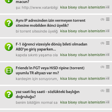
macun?
kisa bisey olsun istemistim
şu: http://www.vatanbilgisayar.com/cooler-master-ic-valu
(3)
Aynı IP adresinden izin vermeyen torrent
sitesine mobilden ikinci üyelik?
kisa bisey olsun istemistim
bi torrent sitesinde üyeliğim var. aynı evden birden fazla 
(3)
F-1 öğrenci vizesiyle dönüş bileti olmadan
ABD'ye giriş yaparken...
kisa bisey olsun istemistim
kapıda sıkıntı yaşama olasılığı var mı? verilen vize 2 yıll
(3)
Friends'in FGT veya HiSD ripine (torrent)
uyumlu TR altyazı var mı?
kisa bisey olsun istemistim
kardeşim için soruyorum, ben izleyecek değilim.:Dindiric
(1)
yaz saati kış saati - sözlükteki başlığın
doğruluğu?
kisa bisey olsun istemistim
benim bildiğim normal saat kış saatidir ve yazın saatlerin b