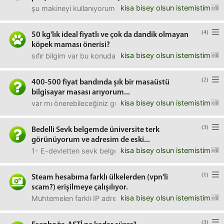
kisa bisey olsun istemistim
şu makineyi kullanıyorum;https://i.hizliresim.com/lQo9qX
(4)
50 kg'lık ideal fiyatlı ve çok da dandik olmayan
köpek maması önerisi?
kisa bisey olsun istemistim
sıfır bilgim var bu konuda ve öğrenmem lazım şu an bunu. so
(2)
400-500 fiyat bandında şık bir masaüstü
bilgisayar masası arıyorum...
kisa bisey olsun istemistim
var mı önerebileceğiniz güzel bi site ya da direkt masanın k
(3)
Bedelli Sevk belgemde üniversite terk
görünüyorum ve adresim de eski...
kisa bisey olsun istemistim
1- E-devletten sevk belgemi almak için giriş yaptım ve for
(1)
Steam hesabıma farklı ülkelerden (vpn'li
scam?) erişilmeye çalışılıyor.
kisa bisey olsun istemistim
Muhtemelen farklı IP adreslerine sahip giriş denemeleri (
(3)