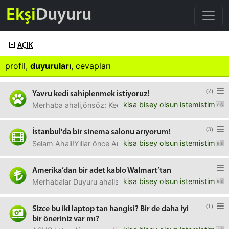
Ekşi
Duyuru
AÇIK
profil
,
duyuruları
,
cevapları
(2)
Yavru kedi sahiplenmek istiyoruz!
kisa bisey olsun istemistim
Merhaba ahali,önsöz: Kedi manyağı bir insanım. sokakta m
(3)
İstanbul'da bir sinema salonu arıyorum!
kisa bisey olsun istemistim
Selam Ahali!Yıllar önce Ankara'da (yabancısıyım) kızılay'a
Amerika’dan bir adet kablo Walmart’tan
kisa bisey olsun istemistim
Merhabalar Duyuru ahalisi (uzun zamandır girmiyordum ö
(1)
Sizce bu iki laptop tan hangisi? Bir de daha iyi
bir öneriniz var mı?