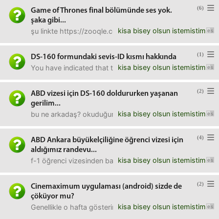
(6)
Game of Thrones final bölümünde ses yok.
şaka gibi...
kisa bisey olsun istemistim
şu linkte https://zooqle.com/tv/game-of-thrones-12v/7x
(1)
DS-160 formundaki sevis-ID kısmı hakkında
kisa bisey olsun istemistim
You have indicated that the purpose of your trip to the U
(2)
ABD vizesi için DS-160 doldururken yaşanan
gerilim...
kisa bisey olsun istemistim
bu ne arkadaş? okuduğumuz bütün okulları mı yazıyoruz bura
(4)
ABD Ankara büyükelçiliğine öğrenci vizesi için
aldığımız randevu...
kisa bisey olsun istemistim
f-1 öğrenci vizesinden bahsediyorum.elçilik sitesinden ds-
(2)
Cinemaximum uygulaması (android) sizde de
çöküyor mu?
kisa bisey olsun istemistim
Genellikle o hafta gösterimde ağır top ya da çok ilgi görmes