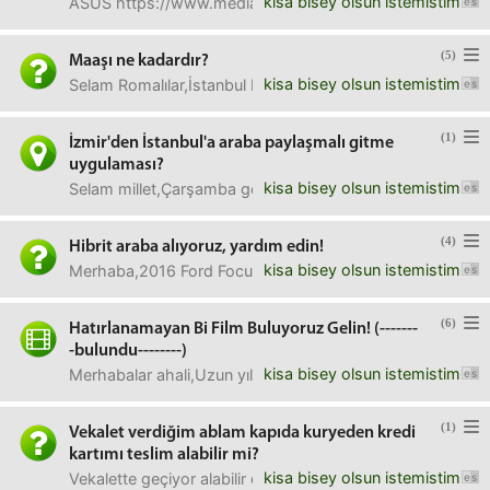
kisa bisey olsun istemistim
ASUS https://www.mediamarkt.com.tr/tr/product/_x51
(5)
Maaşı ne kadardır?
kisa bisey olsun istemistim
Selam Romalılar,İstanbul Beşiktaş'ta özel bir klinikte ter
(1)
İzmir'den İstanbul'a araba paylaşmalı gitme
uygulaması?
kisa bisey olsun istemistim
Selam millet,Çarşamba gecesi mümkünse geç bir saatte izmi
(4)
Hibrit araba alıyoruz, yardım edin!
kisa bisey olsun istemistim
Merhaba,2016 Ford Focus kullanıcısı bir aileyiz. Satıp 1 mi
(6)
Hatırlanamayan Bi Film Buluyoruz Gelin! (-------
-bulundu--------)
kisa bisey olsun istemistim
Merhabalar ahali,Uzun yıllar önce üniversiteliler bilmez `
(1)
Vekalet verdiğim ablam kapıda kuryeden kredi
kartımı teslim alabilir mi?
kisa bisey olsun istemistim
Vekalette geçiyor alabilir diye. bankacılık işlemleri vs. de d