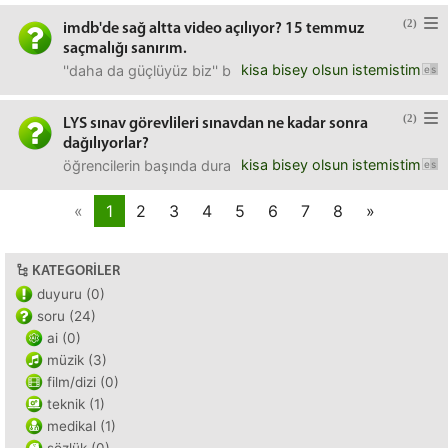
(2)
imdb'de sağ altta video açılıyor? 15 temmuz
saçmalığı sanırım.
kisa bisey olsun istemistim
''daha da güçlüyüz biz'' başlıklı boğaz köprüsü görüntüs
(2)
LYS sınav görevlileri sınavdan ne kadar sonra
dağılıyorlar?
kisa bisey olsun istemistim
öğrencilerin başında duran salon görevlisi mesela. 12:15'te
«
1
2
3
4
5
6
7
8
»
KATEGORILER
duyuru (0)
soru (24)
ai (0)
müzik (3)
film/dizi (0)
teknik (1)
medikal (1)