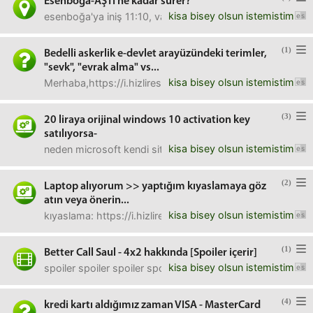
Esenboğa-AŞTİ ne kadar sürer?
kisa bisey olsun istemistim
esenboğa'ya iniş 11:10, valiz alınacak banttan sonra aşti'y
(1)
Bedelli askerlik e-devlet arayüzündeki terimler,
"sevk", "evrak alma" vs...
kisa bisey olsun istemistim
Merhaba,https://i.hizliresim.com/1pLB8D.pngbu ekrandaki 
(3)
20 liraya orijinal windows 10 activation key
satılıyorsa-
kisa bisey olsun istemistim
neden microsoft kendi sitesinde 820 liraya satıyor?bu uçuk
(2)
Laptop alıyorum >> yaptığım kıyaslamaya göz
atın veya önerin...
kisa bisey olsun istemistim
kıyaslama: https://i.hizliresim.com/zMqkpY.jpgek olar
(1)
Better Call Saul - 4x2 hakkında [Spoiler içerir]
kisa bisey olsun istemistim
spoiler spoiler spoiler spoiler spoiler spoiler spoiler spo
(4)
kredi kartı aldığımız zaman VISA - MasterCard