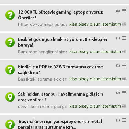
(8)
12.000 TL bütçeyle gaming laptop arıyoruz.
Öneriler?
kisa bisey olsun istemistim
https://www.hepsiburada.com/msi-gf75-thin-10scxr-
(1)
Bisiklet gözlüğü almak istiyorum. Bisikletçiler
buraya!
kisa bisey olsun istemistim
Bunlardan hangilerini almalıyım?XLC nin 100 liralık olanı
(1)
Kindle için PDF to AZW3 formatına çevirme
sağlıklı mı?
kisa bisey olsun istemistim
Başlıktaki soruma ek olarak aşağıda linkini vereceğim ka
(2)
Sabiha'dan İstanbul Havalimanına gidiş için
araç ve süresi?
kisa bisey olsun istemistim
servis kesin vardır gibi geliyor bana? bir de ne kadar sürü
(1)
Traş makinesi için yağ/sprey önerisi? metal
parçalar arası sürtünme için...