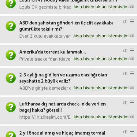
Louis CK vs Woody Allen (baglam: cinsel saldiri)
kisa bisey olsun istemistim
Louis CK gecmiste birkac kadinin karsisinda (farkli zaman v
(3)
ABD'den şahıstan gönderilen üç çift ayakkabı
gümrükte takılır mı?
kisa bisey olsun istemistim
Evet 3 kutu ayakkabı var, diyelim iki kutuya sıkıştırıldı ve
(5)
Amerika'da torrent kullanmak...
kisa bisey olsun istemistim
Private tracker'dan (davetiyeyle üye olunan bi site) indird
(1)
2-3 aylığına gidilen ve uzama olasılığı olan
seyahatte 2 büyük valiz?
kisa bisey olsun istemistim
ABD'ye girişte demezler di mi niye bu kadar çok eşya get
(3)
Lufthansa dış hatlarda check-in'de verilen
bagaj hakkı? görselli
kisa bisey olsun istemistim
https://i.hizliresim.com/Ey5qpz.jpgbu görselde 23 kg a ka
(1)
2 yıl önce alınmış ve hiç açılmamış termal