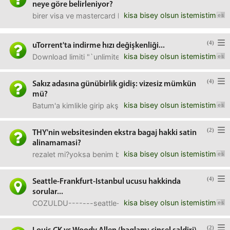
neye göre belirleniyor?
kisa bisey olsun istemistim
birer visa ve mastercard kredi kartım vardı. visa yı kaybett
(4)
uTorrent'ta indirme hızı değişkenliği...
kisa bisey olsun istemistim
Download limiti "`unlimited`" ayarlayınca maksimum indirm
(4)
Sakız adasına günübirlik gidiş: vizesiz mümkün
mü?
kisa bisey olsun istemistim
Batum'a kimlikle girip akşam çıkma olayı var. Karadeniz t
(2)
THY'nin websitesinden ekstra bagaj hakki satin
alinamamasi?
kisa bisey olsun istemistim
rezalet mi?yoksa benim bilmedigim, tamamen sektorle ilgili s
(4)
Seattle-Frankfurt-Istanbul ucusu hakkinda
sorular...
kisa bisey olsun istemistim
COZULDU-------seattle-frankfurt >> CONDOR airlines (star 
(2)