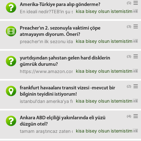
(5)
Amerika-Türkiye para alıp gönderme?
kisa bisey olsun istemistim
En ideali nedir?TEB'in şu sayfaya https://www.teb.com.tr/
(3)
Preacher'ın 2. sezonuyla vaktimi çöpe
atmayayım diyorum. Öneri?
kisa bisey olsun istemistim
preacher'ın ilk sezonu idare ederdi gibi fakat 2. sezonu
(3)
yurtdışından şahıstan gelen hard disklerin
gümrük durumu?
kisa bisey olsun istemistim
https://www.amazon.com/Black-Passport-Portable-External
(2)
frankfurt havaalanı transit vizesi -mevcut bir
bilginin teyidini istiyorum!
kisa bisey olsun istemistim
istanbul'dan amerika'ya frankfurt üzerinden yapılacak ak
(4)
Ankara ABD elçiliği yakınlarında eli yüzü
düzgün otel?
kisa bisey olsun istemistim
tamam araştırıcaz zaten de vakit kazandırmak açısından var