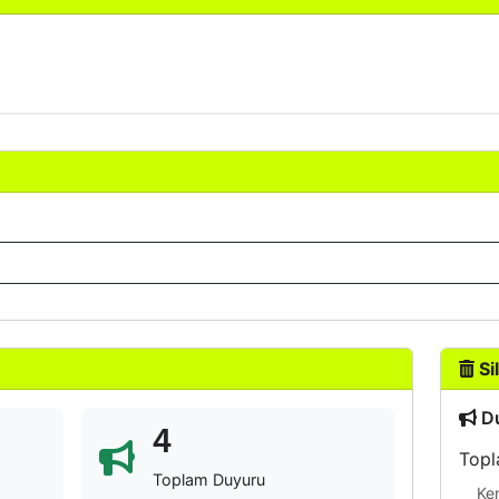
Sil
Du
4
Topl
Toplam Duyuru
Ke