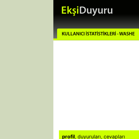
Ekşi
Duyuru
KULLANICI İSTATISTIKLERI - WASHE
profil
,
duyuruları
,
cevapları