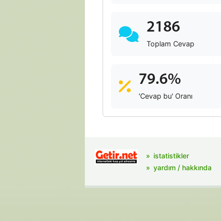
2186
Toplam Cevap
79.6%
'Cevap bu' Oranı
istatistikler
yardım / hakkında