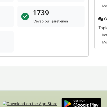
Mo
1739
C
'Cevap bu' İşaretlenen
Topl
Ke
Mo