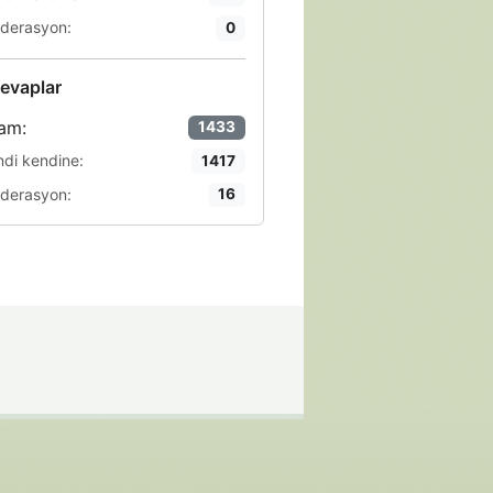
derasyon:
0
evaplar
am:
1433
ndi kendine:
1417
derasyon:
16