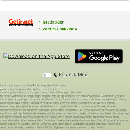
istatistikler
yardım / hakkında
Karanlık Mod
buraya yazılanların hakları Sir Anthony Hopkins'e aittir.
yazan eden compumaster, ilgilenen eden fader
modere edenler basond, compumaster, fraise, kibritsuyu, rakicandir
bu sitede yazılanların hiçbiri doğru değildir. site içeriği küçükler için sakıncalı olabilir. yazılardan yazarları
sorumludur. kaynak göstermeden alıntılanamaz. devlet tarafından atanmış bir kurumun internet üzerinde
kimin hangi bilgiye ulaşıp ulaşamayacağına karar vermesi insan haklarına aykırıdır. web siteleri
kullanıcıların istekleri doğrultusunda bağlandıkları yerlerdir. kullanıcılar isterlerse bir web sitesine
bağlanmayabilirler. bu güçleri ve imkanları mevcuttur. bir kullanıcı bir siteye bağlanmak istiyorsa bu onun
tercihi ve hakkıdır. bağlanmak istemiyorsa bu yine onun tercihi ve hakkıdır. halkın kendisine hizmet etmesi
için görevlendirdiği kurumlar hadlerini aşıp halka neye ulaşıp ulaşmayacağını bilmeyen cahil cühela
muamelesi edemezler. ebeveynlerin çocuklarını sakıncalı içeriklerden koruması için çok sayıda bedava ve
ücretli yazılım mevcuttur. bu yazılımlar bir web tarayıcısını kullanmaktan daha karmaşık teknik bilgi
gerektirmemektedir. devletin milletini küçük düşürmesi ve ebleh yerine koyması yasaktır.