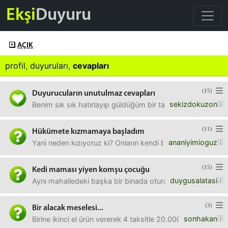
Ekşi
Duyuru
AÇIK
profil
,
duyuruları
,
cevapları
(15)
Duyurucuların unutulmaz cevapları
sekizdokuzon
Benim sık sık hatırlayıp güldüğüm bir tane var. Yine kadın
(11)
Hükümete kızmamaya başladım
ananiyimioguz
Yani neden kızıyoruz ki? Onların kendi başlarına bir şeyler
(15)
Kedi maması yiyen komşu çocuğu
duygusalatasi
Aynı mahalledeki başka bir binada oturan, 12-13 yaşlarında
(3)
Bir alacak meselesi...
sonhakan
Birine ikinci el ürün vererek 4 taksitle 20.000 Tl alacaklı