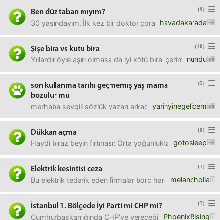
(9)
Ben düz taban mıyım?
havadakarada
30 yaşındayım. İlk kez bir doktor çoraplı olarak ayağımı gö
(10)
Şişe bira vs kutu bira
nundu
Yıllardır öyle aşırı olmasa da iyi kötü bira içerim ama hay
(5)
son kullanma tarihi geçmemiş yaş mama
bozulur mu
yarinyinegelicem
merhaba sevgili sözlük yazarı arkadaşlar, kedime royal c
(8)
Dükkan açma
gotosleep
Haydi biraz beyin fırtınası; Orta yoğunlukta bir caddenin 
(1)
Elektrik kesintisi ceza
melancholia
Bu elektrik tedarik eden firmalar borc harc oldu mu elektri
(7)
İstanbul 1. Bölgede İyi Parti mi CHP mi?
PhoenixRising
Cumhurbaşkanlığında CHP'ye vereceğim kesin, ancak milletv