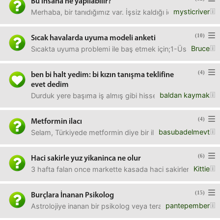
Bu insana ne yapılabilir?
mysticriver
Merhaba, bir tanıdığımız var. İşsiz kaldığı için herkesi te
(10)
Sıcak havalarda uyuma modeli anketi
Bruce
Sıcakta uyuma problemi ile baş etmek için;1-Üst çıplak alt 
(4)
ben bi halt yedim: bi kızın tanışma teklifine
evet dedim
baldan kaymak
Durduk yere başıma iş almış gibi hissediyorum.Ne güzel y
(4)
Metformin ilacı
basubadelmevt
Selam, Türkiyede metformin diye bir ilaç yok mu? Eczaneye
(6)
Haci sakirle yuz yikaninca ne olur
Kittie
3 hafta falan once markette kasada haci sakirler indirimdey
(15)
Burçlara İnanan Psikolog
pantepember
Astrolojiye inanan bir psikolog veya terapist için ne söylers