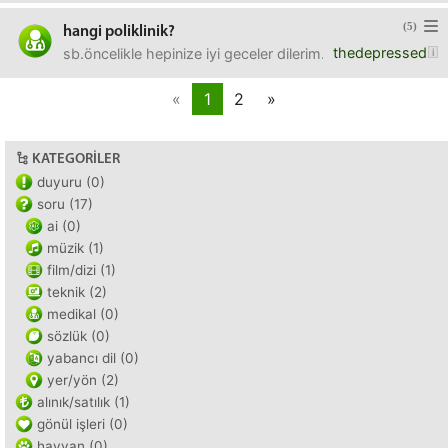
(5)
hangi poliklinik?
thedepressed
sb.öncelikle hepinize iyi geceler dilerim.annem illa ki b
«
1
2
»
KATEGORILER
duyuru (0)
soru (17)
ai (0)
müzik (1)
film/dizi (1)
teknik (2)
medikal (0)
sözlük (0)
yabancı dil (0)
yer/yön (2)
alınık/satılık (1)
gönül işleri (0)
hayvan (0)