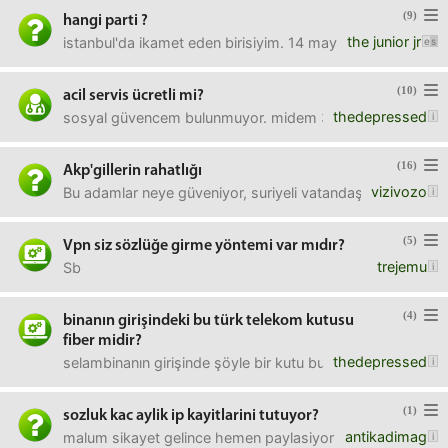
(9)
hangi parti ?
the junior jr
istanbul'da ikamet eden birisiyim. 14 mayısta oy kullanac
(10)
acil servis ücretli mi?
thedepressed
sosyal güvencem bulunmuyor. midem 3 gündür ağırıyor, id
(16)
Akp'gillerin rahatlığı
vizivozo
Bu adamlar neye güveniyor, suriyeli vatandaşlara mı?Trafo
(5)
Vpn siz sözlüğe girme yöntemi var mıdır?
trejemu
Sb
(4)
binanın girişindeki bu türk telekom kutusu
fiber midir?
thedepressed
selambinanın girişinde şöyle bir kutu buldum, dün takmış
(1)
sozluk kac aylik ip kayitlarini tutuyor?
antikadimag
malum sikayet gelince hemen paylasiyorlar ya, acaba ne ka