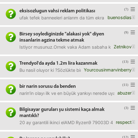
(7)
eksisozlugun vahsi reklam politikası
buenosdias
ufak tefek banneeleri anlarım da tüm ekranı kaplayan yada
(9)
Birsey soylediginizde "alakasi yok" diyen
insanlarin agzina tekme atmak
Zetnikov
Istiyor musunuz.Ornek vaka Adam sabaha kadar vantilator 
(13)
Trendyol'da ayda 1.2m lira kazanmak
Yourcousinmarvinberry
Bu nasil oluyor ki ?Sözlükte bir kiz tüm masraflar da dahi
(11)
bir narin sorusu da benden
abuzer
narin'in olayı ilk ve en büyük yankıyı nerede uyandırdı? h
(3)
Bilgisayar guruları şu sistemi kaça almak
mantıklı?
respect
20 ay garantili ikinci elAMD Ryzen9 79003D 4.40 Ghz
(12)