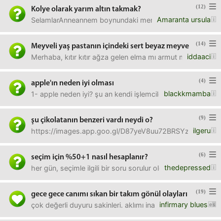
(12)
Kolye olarak yarım altın takmak?
Amaranta ursula
SelamlarAnneannem boynundaki mercanların arasına yarım al
(14)
Meyveli yaş pastanın içindeki sert beyaz meyve
iddaaci
Merhaba, kıtır kıtır ağza gelen elma mı armut mu kestireme
(4)
apple'ın neden iyi olması
blackkmamba
1- apple neden iyi? şu an kendi işlemcilerini üretiyor am
(9)
şu çikolatanın benzeri vardı neydi o?
ilgeru
https://images.app.goo.gl/D87yeV8uu72BRSYz8şu resimdeki a
(6)
seçim için %50+1 nasıl hesaplanır?
thedepressed
her gün, seçimle ilgili bir soru sorulur oldu, ben de nas
(19)
gece gece canımı sıkan bir takım gönül olayları
infirmary blues
çok değerli duyuru sakinleri. aklımı inanılmaz kurcalayan b