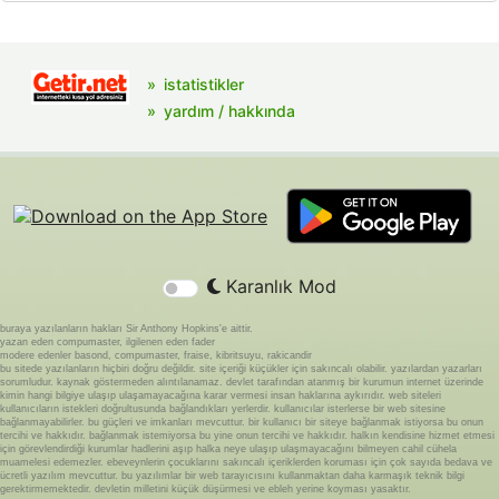
istatistikler
yardım / hakkında
Karanlık Mod
buraya yazılanların hakları Sir Anthony Hopkins'e aittir.
yazan eden compumaster, ilgilenen eden fader
modere edenler basond, compumaster, fraise, kibritsuyu, rakicandir
bu sitede yazılanların hiçbiri doğru değildir. site içeriği küçükler için sakıncalı olabilir. yazılardan yazarları
sorumludur. kaynak göstermeden alıntılanamaz. devlet tarafından atanmış bir kurumun internet üzerinde
kimin hangi bilgiye ulaşıp ulaşamayacağına karar vermesi insan haklarına aykırıdır. web siteleri
kullanıcıların istekleri doğrultusunda bağlandıkları yerlerdir. kullanıcılar isterlerse bir web sitesine
bağlanmayabilirler. bu güçleri ve imkanları mevcuttur. bir kullanıcı bir siteye bağlanmak istiyorsa bu onun
tercihi ve hakkıdır. bağlanmak istemiyorsa bu yine onun tercihi ve hakkıdır. halkın kendisine hizmet etmesi
için görevlendirdiği kurumlar hadlerini aşıp halka neye ulaşıp ulaşmayacağını bilmeyen cahil cühela
muamelesi edemezler. ebeveynlerin çocuklarını sakıncalı içeriklerden koruması için çok sayıda bedava ve
ücretli yazılım mevcuttur. bu yazılımlar bir web tarayıcısını kullanmaktan daha karmaşık teknik bilgi
gerektirmemektedir. devletin milletini küçük düşürmesi ve ebleh yerine koyması yasaktır.