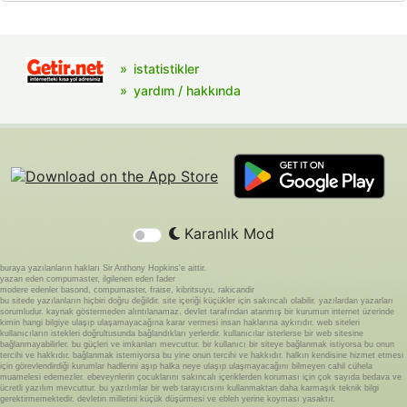
istatistikler
yardım / hakkında
Karanlık Mod
buraya yazılanların hakları Sir Anthony Hopkins'e aittir.
yazan eden compumaster, ilgilenen eden fader
modere edenler basond, compumaster, fraise, kibritsuyu, rakicandir
bu sitede yazılanların hiçbiri doğru değildir. site içeriği küçükler için sakıncalı olabilir. yazılardan yazarları
sorumludur. kaynak göstermeden alıntılanamaz. devlet tarafından atanmış bir kurumun internet üzerinde
kimin hangi bilgiye ulaşıp ulaşamayacağına karar vermesi insan haklarına aykırıdır. web siteleri
kullanıcıların istekleri doğrultusunda bağlandıkları yerlerdir. kullanıcılar isterlerse bir web sitesine
bağlanmayabilirler. bu güçleri ve imkanları mevcuttur. bir kullanıcı bir siteye bağlanmak istiyorsa bu onun
tercihi ve hakkıdır. bağlanmak istemiyorsa bu yine onun tercihi ve hakkıdır. halkın kendisine hizmet etmesi
için görevlendirdiği kurumlar hadlerini aşıp halka neye ulaşıp ulaşmayacağını bilmeyen cahil cühela
muamelesi edemezler. ebeveynlerin çocuklarını sakıncalı içeriklerden koruması için çok sayıda bedava ve
ücretli yazılım mevcuttur. bu yazılımlar bir web tarayıcısını kullanmaktan daha karmaşık teknik bilgi
gerektirmemektedir. devletin milletini küçük düşürmesi ve ebleh yerine koyması yasaktır.