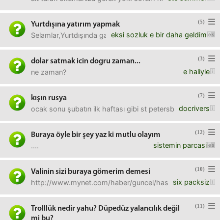
(5)
Yurtdışına yatırım yapmak
eksi sozluk e bir daha geldim
Selamlar,Yurtdışında gayrimenkul almak gibi bir niyetimiz var
(3)
dolar satmak icin dogru zaman...
e haliyle
ne zaman?
(7)
kışın rusya
docrivers
ocak sonu şubatın ilk haftası gibi st petersburg nasıl ol
(12)
Buraya öyle bir şey yaz ki mutlu olayım
sistemin parcasi
....
(10)
Valinin sizi buraya gömerim demesi
six packsiz
http://www.mynet.com/haber/guncel/hastane-insaatindaki
(11)
Trolllük nedir yahu? Düpedüz yalancılık değil
mi bu?