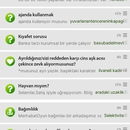
(12)
ajanda kullanmak
yuvarlanantencereninkapagi
ajanda kullanıyor musunuz? evetse ne sekilde kullanıyorsu
(3)
Kıyafet sorusu
basubadelmevt
Banka tarzı kurumsal bir yerde çalıyorsunuz diyelim. Kıyafet
(6)
Ayrıldığınız/sizi reddeden karşı cins aşk acısı
çekince zevk alıyormusunuz?
livaneli kadir
*musunuz ayrı yazılır. başlıktaki karakter sınırlamasında
(15)
Hayvan mıyım?
aradaki uzaklik
Selamlar,Satış işiyle uğraşıyorum. Bölgem geniş, bol sey
(6)
Bağımlılık
Selektivite
Merhaba!Oyun bağımlısı bir arkadaşımız var. Bağımlı diyoruz 
(7)