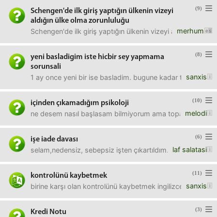
(9)
Schengen'de ilk giriş yaptığın ülkenin vizeyi
aldığın ülke olma zorunluluğu
merhum
Schengen'de ilk giriş yaptığın ülkenin vizeyi aldığın ülk
(8)
yeni basladigim iste hicbir sey yapmama
sorunsali
sanxis
1 ay once yeni bir ise basladim. bugune kadar toplam cal
(10)
içinden çıkamadığım psikoloji
melodi
ne desem nasıl başlasam bilmiyorum ama toparlamaya çalış
(6)
işe iade davası
laf salatasi
selam,nedensiz, sebepsiz işten çıkartıldım.işe iade davas
(11)
kontrolünü kaybetmek
sanxis
birine karşı olan kontrolünü kaybetmek ingilizce nasıl deni
(3)
Kredi Notu