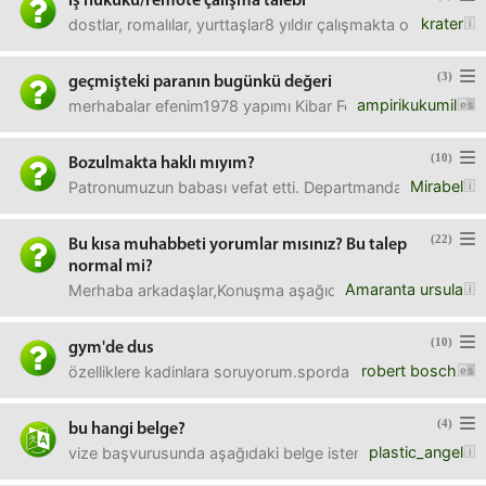
iş hukuku/remote çalışma talebi
krater
dostlar, romalılar, yurttaşlar8 yıldır çalışmakta olduğum
(3)
geçmişteki paranın bugünkü değeri
ampirikukumil
merhabalar efenim1978 yapımı Kibar Feyzo filmini izlerken 
(10)
Bozulmakta haklı mıyım?
Mirabel
Patronumuzun babası vefat etti. Departmanda 4 kişiyiz. 
(22)
Bu kısa muhabbeti yorumlar mısınız? Bu talep
normal mi?
Amaranta ursula
Merhaba arkadaşlar,Konuşma aşağıdaki gibi. Ön bilgi verme
(10)
gym'de dus
robert bosch
özelliklere kadinlara soruyorum.spordan sonra salonda du
(4)
bu hangi belge?
plastic_angel
vize başvurusunda aşağıdaki belge istenmiş. hangi belge 