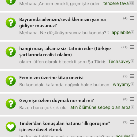
tencere tava
Merhaba,Annem emekli, geçmişte ödemesini tamamladığı kred
(4)
Bayramda ailenizin/sevdiklerinizin yanına
gidiyor musunuz?
applebite
Merhaba. Ne düşünüyorsunuz bu konuda? Ziyaret yapmakta 
(21)
hangi maaşı alsanız sizi tatmin eder (türkiye
şartlarında realist olalım)
Techsavvy
olalım lütfen olarak bitecekti soru.Şu Türkiye şartlarında h
(5)
Feminizm üzerine kitap önerisi
whyamy
Bu konudaki kafamda dağınık halde bulunan fikirlerimi dü
(8)
Geçmişe özlem duymak normal mi?
atın ölümüne sebep olan arpa
Bazen bana çok sık oluyor. 29 yaşındayım. Babam öleli 9 
(9)
Tinder'dan konuşulan hatunu "ilk görüşme"
için eve davet etmek
norules
bu tür bir teklifi yapanlar var mı aramızda? varsa, olumlu