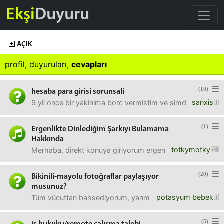
Ekşi
Duyuru
AÇIK
profil
,
duyuruları
,
cevapları
(10)
hesaba para girisi sorunsali
sanxis
9 yil once bir yakinima borc vermistim ve simdi o borcunu
(1)
Ergenlikte Dinlediğim Şarkıyı Bulamama
Hakkında
totkymotky
Merhaba, direkt konuya giriyorum ergenlik dönemimdeyken an
(20)
Bikinili-mayolu fotoğraflar paylaşıyor
musunuz?
potasyum bebek
Tüm vücuttan bahsediyorum, yarım vücutlu selfieden vs. d
(5)