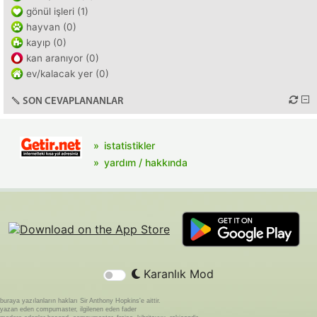
gönül işleri (1)
hayvan (0)
kayıp (0)
kan aranıyor (0)
ev/kalacak yer (0)
SON CEVAPLANANLAR
istatistikler
yardım / hakkında
Karanlık Mod
buraya yazılanların hakları Sir Anthony Hopkins'e aittir.
yazan eden compumaster, ilgilenen eden fader