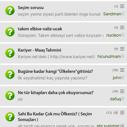
(3)
Seçim sorusu
Sandman
seçim yerine siyasi parti liderleri ringe konulup yumruk
(4)
takım elbise-valiz-ucak
nucleon
Günaydın. Takım elbiseyi sert valize koysam onu da uçak 
(9)
Kariyer - Maaş Tahmini
hicunutmam
Kariyer.net'deki ( http://www.kariyer.net/biggplus-sirke
(30)
Bugüne kadar hangi "Ülkelere"gittiniz?
john
İlk seyahatinizi kaç yaşında yaptınız?
(20)
Ne tür kitapları daha çok okuyorsunuz?
dafuq
sb
(15)
Sahi Bu Kadar Çok mu Öfkeniz? ( Seçim
Sonuçları )
ete summer
alt tarafı okumanıza gerek yok. sorum net olarak şu; sa