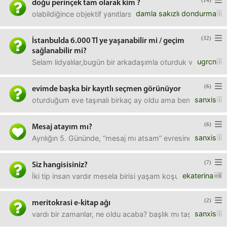
(14)
doğu perinçek tam olarak kim ?
damla sakızlı dondurma
olabildiğince objektif yanıtlarsanız sevinirim. bu adamla ala
(32)
İstanbulda 6.000 Tl ye yaşanabilir mi / geçim
sağlanabilir mi?
ugrcn
Selam lidyalılar,bugün bir arkadaşımla oturduk ve üzerimize
(6)
evimde başka bir kayıtlı seçmen görünüyor
sanxis
oturduğum eve taşınalı birkaç ay oldu ama ben ikametimi h
(6)
Mesaj atayım mı?
sanxis
Ayrılığın 5. Gününde, “mesaj mı atsam” evresine geldim. B
(7)
Siz hangisisiniz?
ekaterina
İki tip insan vardır mesela birisi yaşam koşullarını her ş
(2)
meritokrasi e-kitap ağı
sanxis
vardı bir zamanlar, ne oldu acaba? başlık mı taşındı, sansü