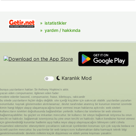
istatistikler
yardım / hakkında
Karanlık Mod
buraya yazılanların hakları Sir Anthony Hopkins'e aittir.
yazan eden compumaster, ilgilenen eden fader
modere edenler basond, compumaster, fraise, kibritsuyu, rakicandir
bu sitede yazılanların hiçbiri doğru değildir. site içeriği küçükler için sakıncalı olabilir. yazılardan yazarları
sorumludur. kaynak göstermeden alıntılanamaz. devlet tarafından atanmış bir kurumun internet üzerinde
kimin hangi bilgiye ulaşıp ulaşamayacağına karar vermesi insan haklarına aykırıdır. web siteleri
kullanıcıların istekleri doğrultusunda bağlandıkları yerlerdir. kullanıcılar isterlerse bir web sitesine
bağlanmayabilirler. bu güçleri ve imkanları mevcuttur. bir kullanıcı bir siteye bağlanmak istiyorsa bu onun
tercihi ve hakkıdır. bağlanmak istemiyorsa bu yine onun tercihi ve hakkıdır. halkın kendisine hizmet etmesi
için görevlendirdiği kurumlar hadlerini aşıp halka neye ulaşıp ulaşmayacağını bilmeyen cahil cühela
muamelesi edemezler. ebeveynlerin çocuklarını sakıncalı içeriklerden koruması için çok sayıda bedava ve
ücretli yazılım mevcuttur. bu yazılımlar bir web tarayıcısını kullanmaktan daha karmaşık teknik bilgi
gerektirmemektedir. devletin milletini küçük düşürmesi ve ebleh yerine koyması yasaktır.