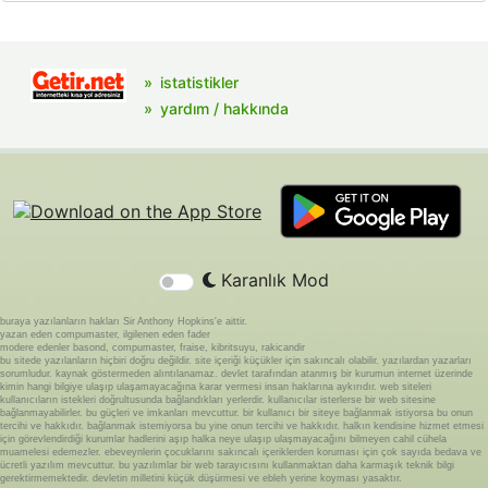
istatistikler
yardım / hakkında
Karanlık Mod
buraya yazılanların hakları Sir Anthony Hopkins'e aittir.
yazan eden compumaster, ilgilenen eden fader
modere edenler basond, compumaster, fraise, kibritsuyu, rakicandir
bu sitede yazılanların hiçbiri doğru değildir. site içeriği küçükler için sakıncalı olabilir. yazılardan yazarları
sorumludur. kaynak göstermeden alıntılanamaz. devlet tarafından atanmış bir kurumun internet üzerinde
kimin hangi bilgiye ulaşıp ulaşamayacağına karar vermesi insan haklarına aykırıdır. web siteleri
kullanıcıların istekleri doğrultusunda bağlandıkları yerlerdir. kullanıcılar isterlerse bir web sitesine
bağlanmayabilirler. bu güçleri ve imkanları mevcuttur. bir kullanıcı bir siteye bağlanmak istiyorsa bu onun
tercihi ve hakkıdır. bağlanmak istemiyorsa bu yine onun tercihi ve hakkıdır. halkın kendisine hizmet etmesi
için görevlendirdiği kurumlar hadlerini aşıp halka neye ulaşıp ulaşmayacağını bilmeyen cahil cühela
muamelesi edemezler. ebeveynlerin çocuklarını sakıncalı içeriklerden koruması için çok sayıda bedava ve
ücretli yazılım mevcuttur. bu yazılımlar bir web tarayıcısını kullanmaktan daha karmaşık teknik bilgi
gerektirmemektedir. devletin milletini küçük düşürmesi ve ebleh yerine koyması yasaktır.