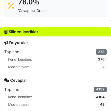
78.0%
'Cevap bu' Oranı
Silinen İçerikler
Duyurular
Toplam:
278
Kendi kendine:
276
Moderasyon:
2
Cevaplar
Toplam:
4152
Kendi kendine:
4104
Moderasyon:
48