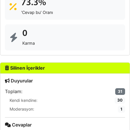
73.3%
'Cevap bu' Oranı
0
Karma
Silinen İçerikler
Duyurular
Toplam:
31
Kendi kendine:
30
Moderasyon:
1
Cevaplar