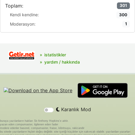
Toplam:
301
Kendi kendine:
300
Moderasyon:
1
istatistikler
yardım / hakkında
Karanlık Mod
buraya yazılanların hakları Sir Anthony Hopkins'e aittir.
yazan eden compumaster, ilgilenen eden fader
modere edenler basond, compumaster, fraise, kibritsuyu, rakicandir
bu sitede yazılanların hiçbiri doğru değildir. site içeriği küçükler için sakıncalı olabilir. yazılardan yazarları