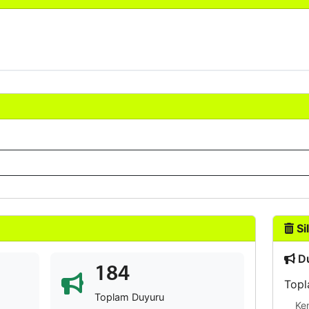
Sil
Du
184
Topl
Toplam Duyuru
Ke