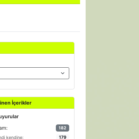
inen İçerikler
yurular
am:
182
ndi kendine:
179