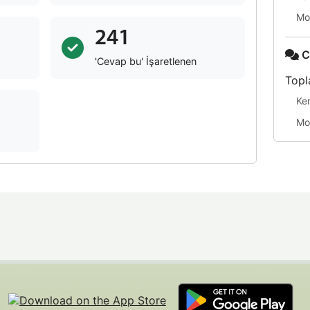
Mo
241
C
'Cevap bu' İşaretlenen
Topl
Ke
Mo