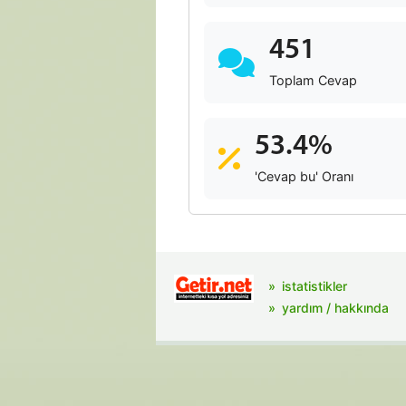
451
Toplam Cevap
53.4%
'Cevap bu' Oranı
istatistikler
yardım / hakkında