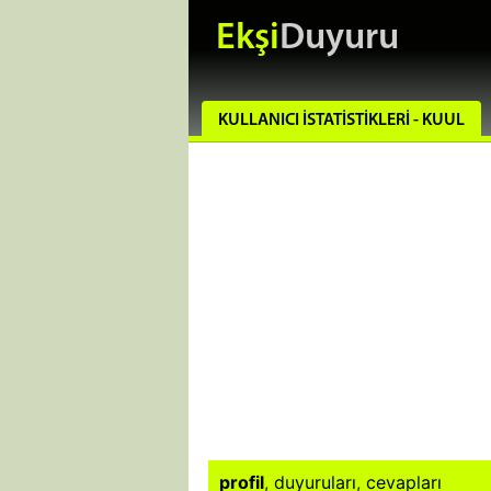
Ekşi
Duyuru
KULLANICI İSTATISTIKLERI - KUUL
profil
,
duyuruları
,
cevapları