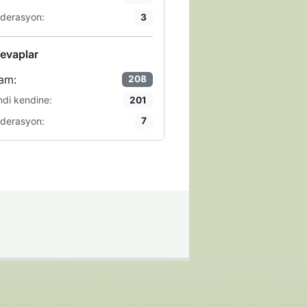
derasyon:
3
evaplar
am:
208
ndi kendine:
201
derasyon:
7