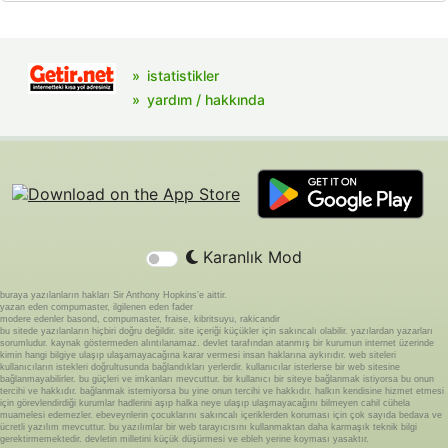
istatistikler
yardım / hakkında
Karanlık Mod
buraya yazılanların hakları Sir Anthony Hopkins'e aittir.
yazan eden compumaster, ilgilenen eden fader
modere edenler basond, compumaster, fraise, kibritsuyu, rakicandir
bu sitede yazılanların hiçbiri doğru değildir. site içeriği küçükler için sakıncalı olabilir. yazılardan yazarları
sorumludur. kaynak göstermeden alıntılanamaz. devlet tarafından atanmış bir kurumun internet üzerinde
kimin hangi bilgiye ulaşıp ulaşamayacağına karar vermesi insan haklarına aykırıdır. web siteleri
kullanıcıların istekleri doğrultusunda bağlandıkları yerlerdir. kullanıcılar isterlerse bir web sitesine
bağlanmayabilirler. bu güçleri ve imkanları mevcuttur. bir kullanıcı bir siteye bağlanmak istiyorsa bu onun
tercihi ve hakkıdır. bağlanmak istemiyorsa bu yine onun tercihi ve hakkıdır. halkın kendisine hizmet etmesi
için görevlendirdiği kurumlar hadlerini aşıp halka neye ulaşıp ulaşmayacağını bilmeyen cahil cühela
muamelesi edemezler. ebeveynlerin çocuklarını sakıncalı içeriklerden koruması için çok sayıda bedava ve
ücretli yazılım mevcuttur. bu yazılımlar bir web tarayıcısını kullanmaktan daha karmaşık teknik bilgi
gerektirmemektedir. devletin milletini küçük düşürmesi ve ebleh yerine koyması yasaktır.