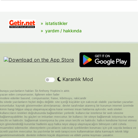
istatistikler
yardım / hakkında
Karanlık Mod
buraya yazılanların hakları Sir Anthony Hopkins'e aittir.
yazan eden compumaster, ilgilenen eden fader
modere edenler basond, compumaster, fraise, kibritsuyu, rakicandir
bu sitede yazılanların hiçbiri doğru değildir. site içeriği küçükler için sakıncalı olabilir. yazılardan yazarları
sorumludur. kaynak göstermeden alıntılanamaz. devlet tarafından atanmış bir kurumun internet üzerinde
kimin hangi bilgiye ulaşıp ulaşamayacağına karar vermesi insan haklarına aykırıdır. web siteleri
kullanıcıların istekleri doğrultusunda bağlandıkları yerlerdir. kullanıcılar isterlerse bir web sitesine
bağlanmayabilirler. bu güçleri ve imkanları mevcuttur. bir kullanıcı bir siteye bağlanmak istiyorsa bu onun
tercihi ve hakkıdır. bağlanmak istemiyorsa bu yine onun tercihi ve hakkıdır. halkın kendisine hizmet etmesi
için görevlendirdiği kurumlar hadlerini aşıp halka neye ulaşıp ulaşmayacağını bilmeyen cahil cühela
muamelesi edemezler. ebeveynlerin çocuklarını sakıncalı içeriklerden koruması için çok sayıda bedava ve
ücretli yazılım mevcuttur. bu yazılımlar bir web tarayıcısını kullanmaktan daha karmaşık teknik bilgi
gerektirmemektedir. devletin milletini küçük düşürmesi ve ebleh yerine koyması yasaktır.