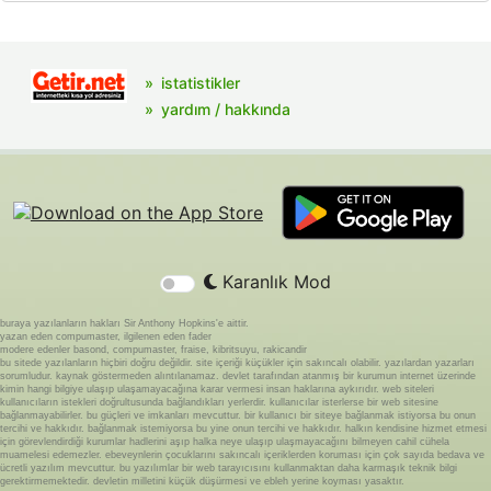
istatistikler
yardım / hakkında
Karanlık Mod
buraya yazılanların hakları Sir Anthony Hopkins'e aittir.
yazan eden compumaster, ilgilenen eden fader
modere edenler basond, compumaster, fraise, kibritsuyu, rakicandir
bu sitede yazılanların hiçbiri doğru değildir. site içeriği küçükler için sakıncalı olabilir. yazılardan yazarları
sorumludur. kaynak göstermeden alıntılanamaz. devlet tarafından atanmış bir kurumun internet üzerinde
kimin hangi bilgiye ulaşıp ulaşamayacağına karar vermesi insan haklarına aykırıdır. web siteleri
kullanıcıların istekleri doğrultusunda bağlandıkları yerlerdir. kullanıcılar isterlerse bir web sitesine
bağlanmayabilirler. bu güçleri ve imkanları mevcuttur. bir kullanıcı bir siteye bağlanmak istiyorsa bu onun
tercihi ve hakkıdır. bağlanmak istemiyorsa bu yine onun tercihi ve hakkıdır. halkın kendisine hizmet etmesi
için görevlendirdiği kurumlar hadlerini aşıp halka neye ulaşıp ulaşmayacağını bilmeyen cahil cühela
muamelesi edemezler. ebeveynlerin çocuklarını sakıncalı içeriklerden koruması için çok sayıda bedava ve
ücretli yazılım mevcuttur. bu yazılımlar bir web tarayıcısını kullanmaktan daha karmaşık teknik bilgi
gerektirmemektedir. devletin milletini küçük düşürmesi ve ebleh yerine koyması yasaktır.