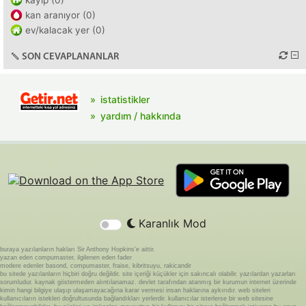
kayıp (0)
kan aranıyor (0)
ev/kalacak yer (0)
SON CEVAPLANANLAR
istatistikler
yardım / hakkında
Karanlık Mod
buraya yazılanların hakları Sir Anthony Hopkins'e aittir.
yazan eden compumaster, ilgilenen eden fader
modere edenler basond, compumaster, fraise, kibritsuyu, rakicandir
bu sitede yazılanların hiçbiri doğru değildir. site içeriği küçükler için sakıncalı olabilir. yazılardan yazarları
sorumludur. kaynak göstermeden alıntılanamaz. devlet tarafından atanmış bir kurumun internet üzerinde
kimin hangi bilgiye ulaşıp ulaşamayacağına karar vermesi insan haklarına aykırıdır. web siteleri
kullanıcıların istekleri doğrultusunda bağlandıkları yerlerdir. kullanıcılar isterlerse bir web sitesine