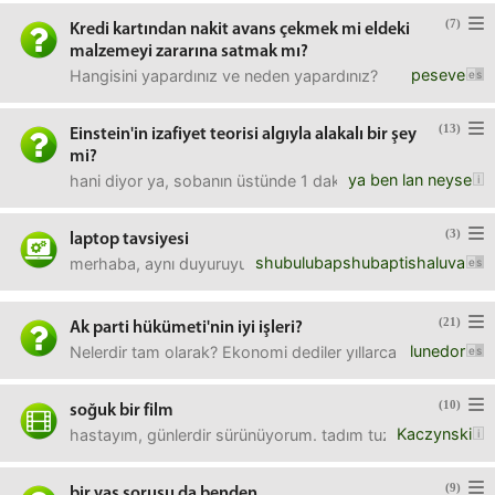
(7)
Kredi kartından nakit avans çekmek mi eldeki
malzemeyi zararına satmak mı?
peseve
Hangisini yapardınız ve neden yapardınız?
(13)
Einstein'in izafiyet teorisi algıyla alakalı bir şey
mi?
ya ben lan neyse
hani diyor ya, sobanın üstünde 1 dakika 1 saat, güzel bir 
(3)
laptop tavsiyesi
shubulubapshubaptishaluva
merhaba, aynı duyuruyu daha önce de yapmıştım ancak yay
(21)
Ak parti hükümeti'nin iyi işleri?
lunedor
Nelerdir tam olarak? Ekonomi dediler yıllarca bak böyle olm
(10)
soğuk bir film
Kaczynski
hastayım, günlerdir sürünüyorum. tadım tuzum yok hiç doğr
(9)
bir yaş sorusu da benden