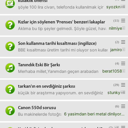
kulaklık önerisi
syozkn
şöyle 100 lira civarı, telefonda kullanılmak için alınacak
(11)
Kızlar için söylenen 'Prenses' benzeri lakaplar
nilmiye
Aklıma bu tip şeyler gelmedi. Şöyle güzel, havalı ya da nazl
(2)
Son kullanma tarihi kısaltması (ingilizce)
jamiro
BBE kısaltması üretim tarihi mi oluyor son kullanma tarihi 
(4)
Tanındık Eski Bir Şarkı
berat1058
Merhaba millet,Yanımdan geçen arabadan duydum, ben de eşl
(29)
tarkan'ın en sevdiğiniz şarkısı
stunky
küçük bir araştırma yapıyorum. en sevdiğiniz Tarkan şark
(6)
Canon 550d sorusu
6 yasimdan beri metal dinliyorum
Bu makinelerde fotoğraflara filtre yapmak mümkün müdür?
(7)