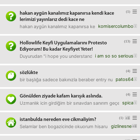
(1)
hakan aygün kanalımız kapanırsa kendi kace
lerimizi yayınlarız dedi kace ne
komisercolumbo
hakan aygün kanalımız kapanırsa kendi kace lerimizi yayınl
(13)
Hollowlife Keyfi Uygulamalarını Protesto
Ediyorum! Bu kadar Keyfiyet Yeter!
i am so so serious
Duyurudan "i hope you understand" nickli kullanıcı `hollow
(4)
sözlükte
patos64
bir başlığa sadece bakınızla beraber entry numarası girm
(4)
Gönülden ziyade kafam karışık aslında.
spica
Uzmanlık icin girdiğim bir sınavdan sanırım geçemedim dah
(1)
istanbulda nereden eve cikmaliyim?
gizlinesne
Selamlar ben bogazicinde okuorum hisarustundeki evimden 