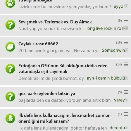
su kaplumbağası
eyyor
sizinkilerde bu mevsimde yamyamlaşıyorlar mı? doymak bil
(9)
Sevişmek vs. Terlemek vs. Duş Almak
long live rock n roll
Nasıl yapıyorsunuz bu sevişmek-duş almak döngüsünü? Sevi
(10)
Çaylak sırası: 66662
Somuchwin
20 tane cıncık gibi girim var. Ne zaman yazar olurum? Bir de
(14)
Erdoğan'ın G*tünün Kılı olduğunu iddia eden
vatandaşla eşit sayılmak
ayn-i cemin bülbülü
Demokrasi midir şimdi bu?not: oy hakkından bahsediyoru
(9)
gezi parkı eylemleri bitsin ya
yarey
başlarda ben de destekliyordum ama artık bitmesini istiyo
(1)
İlk defa lens kullanacağım, lensmarket.com'un
önerdiğini mi kullansam?
dereotu
İlk defa lens kullanacağım, doktor haftaya lensleri kontr