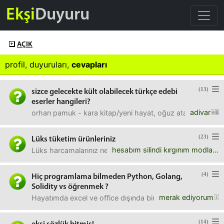
Ekşi
Duyuru
AÇIK
profil
,
duyuruları
,
cevapları
(13)
sizce gelecekte kült olabilecek türkçe edebi
eserler hangileri?
adivar
orhan pamuk - kara kitap/yeni hayat, oğuz atay - tutunamaya
(23)
Lüks tüketim ürünleriniz
hesabım silindi kırgınım modlar
Lüks harcamalarınız neler ve ne kadar harcıyorsunuz? Alko
(4)
Hiç programlama bilmeden Python, Golang,
Solidity vs öğrenmek ?
merak ediyorum
Hayatımda excel ve office dışında bir şey kullanmamış bir
(14)