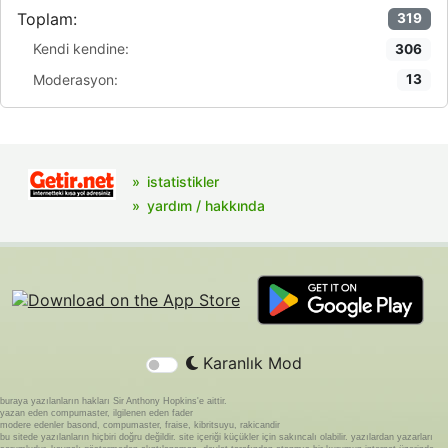
Toplam:
319
Kendi kendine:
306
Moderasyon:
13
istatistikler
yardım / hakkında
Karanlık Mod
buraya yazılanların hakları Sir Anthony Hopkins'e aittir.
yazan eden compumaster, ilgilenen eden fader
modere edenler basond, compumaster, fraise, kibritsuyu, rakicandir
bu sitede yazılanların hiçbiri doğru değildir. site içeriği küçükler için sakıncalı olabilir. yazılardan yazarları