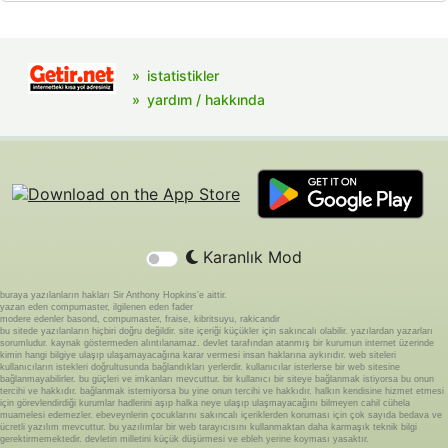
istatistikler
yardım / hakkında
Karanlık Mod
buraya yazılanların hakları Sir Anthony Hopkins'e aittir.
yazan eden compumaster, ilgilenen eden fader
modere edenler basond, compumaster, fraise, kibritsuyu, rakicandir
bu sitede yazılanların hiçbiri doğru değildir. site içeriği küçükler için sakıncalı olabilir. yazılardan yazarları
sorumludur. kaynak göstermeden alıntılanamaz. devlet tarafından atanmış bir kurumun internet üzerinde
kimin hangi bilgiye ulaşıp ulaşamayacağına karar vermesi insan haklarına aykırıdır. web siteleri
kullanıcıların istekleri doğrultusunda bağlandıkları yerlerdir. kullanıcılar isterlerse bir web sitesine
bağlanmayabilirler. bu güçleri ve imkanları mevcuttur. bir kullanıcı bir siteye bağlanmak istiyorsa bu onun
tercihi ve hakkıdır. bağlanmak istemiyorsa bu yine onun tercihi ve hakkıdır. halkın kendisine hizmet etmesi
için görevlendirdiği kurumlar hadlerini aşıp halka neye ulaşıp ulaşmayacağını bilmeyen cahil cühela
muamelesi edemezler. ebeveynlerin çocuklarını sakıncalı içeriklerden koruması için çok sayıda bedava ve
ücretli yazılım mevcuttur. bu yazılımlar bir web tarayıcısını kullanmaktan daha karmaşık teknik bilgi
gerektirmemektedir. devletin milletini küçük düşürmesi ve ebleh yerine koyması yasaktır.