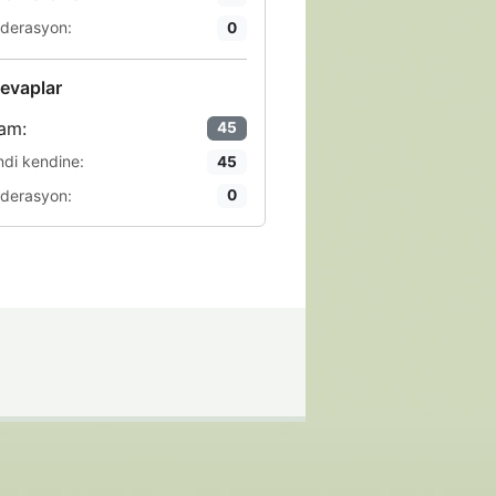
derasyon:
0
evaplar
am:
45
ndi kendine:
45
derasyon:
0