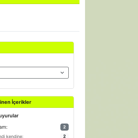
inen İçerikler
yurular
am:
2
ndi kendine:
2