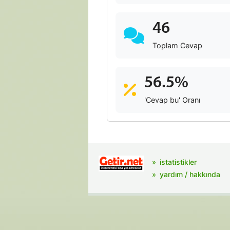
46
Toplam Cevap
56.5%
'Cevap bu' Oranı
istatistikler
yardım / hakkında