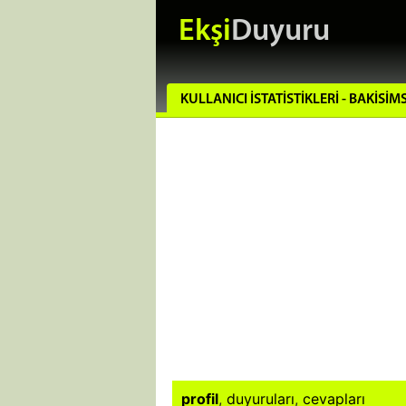
Ekşi
Duyuru
KULLANICI İSTATISTIKLERI - BAKISI
profil
,
duyuruları
,
cevapları