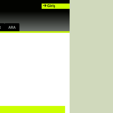
Giriş
R
ARA