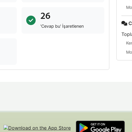
Mo
26
C
'Cevap bu' İşaretlenen
Topl
Ke
Mo