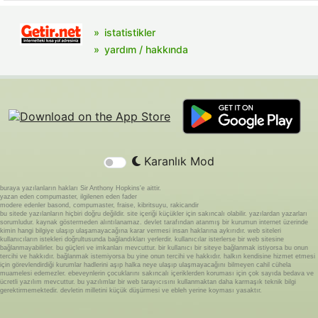
istatistikler
yardım / hakkında
Karanlık Mod
buraya yazılanların hakları Sir Anthony Hopkins'e aittir.
yazan eden compumaster, ilgilenen eden fader
modere edenler basond, compumaster, fraise, kibritsuyu, rakicandir
bu sitede yazılanların hiçbiri doğru değildir. site içeriği küçükler için sakıncalı olabilir. yazılardan yazarları
sorumludur. kaynak göstermeden alıntılanamaz. devlet tarafından atanmış bir kurumun internet üzerinde
kimin hangi bilgiye ulaşıp ulaşamayacağına karar vermesi insan haklarına aykırıdır. web siteleri
kullanıcıların istekleri doğrultusunda bağlandıkları yerlerdir. kullanıcılar isterlerse bir web sitesine
bağlanmayabilirler. bu güçleri ve imkanları mevcuttur. bir kullanıcı bir siteye bağlanmak istiyorsa bu onun
tercihi ve hakkıdır. bağlanmak istemiyorsa bu yine onun tercihi ve hakkıdır. halkın kendisine hizmet etmesi
için görevlendirdiği kurumlar hadlerini aşıp halka neye ulaşıp ulaşmayacağını bilmeyen cahil cühela
muamelesi edemezler. ebeveynlerin çocuklarını sakıncalı içeriklerden koruması için çok sayıda bedava ve
ücretli yazılım mevcuttur. bu yazılımlar bir web tarayıcısını kullanmaktan daha karmaşık teknik bilgi
gerektirmemektedir. devletin milletini küçük düşürmesi ve ebleh yerine koyması yasaktır.