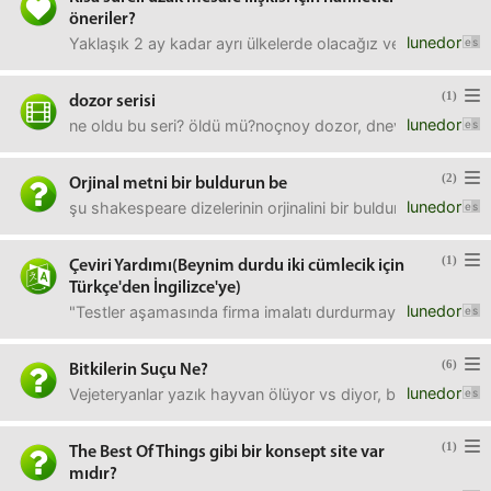
öneriler?
lunedor
Yaklaşık 2 ay kadar ayrı ülkelerde olacağız ve bir hafta s
(1)
dozor serisi
lunedor
ne oldu bu seri? öldü mü?noçnoy dozor, dnevnov dozor e p
(2)
Orjinal metni bir buldurun be
lunedor
şu shakespeare dizelerinin orjinalini bir buldursanız ya "y
(1)
Çeviri Yardımı(Beynim durdu iki cümlecik için
Türkçe'den İngilizce'ye)
lunedor
"Testler aşamasında firma imalatı durdurmayacak, kendi kon
(6)
Bitkilerin Suçu Ne?
lunedor
Vejeteryanlar yazık hayvan ölüyor vs diyor, balık yemeyen g
(1)
The Best Of Things gibi bir konsept site var
mıdır?