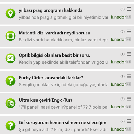
(3)
yilbasi prag programi hakkinda
lunedor
yilbasinda prag'a gitmek gibi bir niyetimiz var ama turla m
(6)
Mutantlı dizi vardı adı neydi sorusu
lunedor
Bir dizi vardı hatırladıklarım, bir kız vardı deprem vs yapıyor
(1)
Optik bilgisi olanlara basit bir soru.
lunedor
Kendin yap şeklinde akıllı telefondan vr gözlük yapmaya ç
(1)
Furby türleri arasındaki farklar?
lunedor
Sevgili çocuklar ve içindeki çocuğu yaşatanlar;Şimdi bu Fu
(5)
Ultra kısa çeviri(Eng->Tur)
lunedor
"7'li panel" nasıl çevrilir?panel of 7? 7 pole panel?
(2)
Gif soruyorum hemen silmem ne sileceğim
lunedor
Şu gif neye aittir? Film, dizi, parodi? Eser adı vs? Bilgi