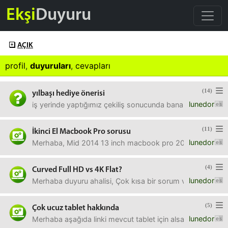
Ekşi
Duyuru
AÇIK
profil
,
duyuruları
,
cevapları
(14)
yılbaşı hediye önerisi
lunedor
iş yerinde yaptığımız çekiliş sonucunda bana çıkan arkadaş
(11)
İkinci El Macbook Pro sorusu
lunedor
Merhaba, Mid 2014 13 inch macbook pro 2000 TL fiyata alın
(4)
Curved Full HD vs 4K Flat?
lunedor
Merhaba duyuru ahalisi, Çok kısa bir sorum var Samsung 4
(5)
Çok ucuz tablet hakkında
lunedor
Merhaba aşağıda linki mevcut tablet için alsam mı kararsı