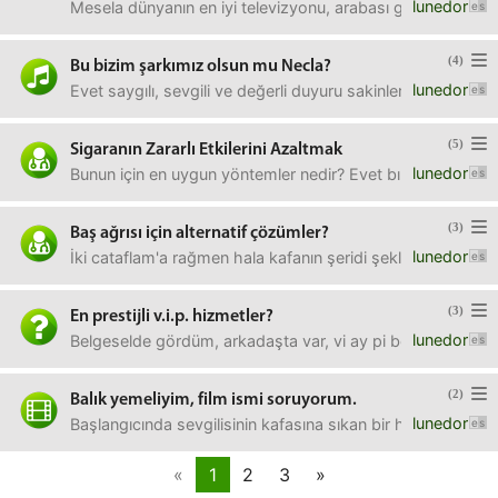
lunedor
Mesela dünyanın en iyi televizyonu, arabası gibi gibi şeyler
(4)
Bu bizim şarkımız olsun mu Necla?
lunedor
Evet saygılı, sevgili ve değerli duyuru sakinleri.Şu demode, 
(5)
Sigaranın Zararlı Etkilerini Azaltmak
lunedor
Bunun için en uygun yöntemler nedir? Evet bırak hocu diyec
(3)
Baş ağrısı için alternatif çözümler?
lunedor
İki cataflam'a rağmen hala kafanın şeridi şeklinde bir a
(3)
En prestijli v.i.p. hizmetler?
lunedor
Belgeselde gördüm, arkadaşta var, vi ay pi benim olum diyen
(2)
Balık yemeliyim, film ismi soruyorum.
lunedor
Başlangıcında sevgilisinin kafasına sıkan bir hatunun oldu
«
1
2
3
»