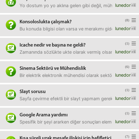
lunedor
Yo dostum yo yo aklına gelen gibi değil, mühendis bir ins
(8)
Konsoloslukta çalışmak?
lunedor
Bu konuda bilgisi olan varsa ve merakımı giderirse çok sevin
(1)
Icache nedir ve başına ne geldi?
lunedor
Zamanında sözlükte ukte olarak vermiş olsam da bir geri dön
(6)
Sinema Sektörü ve Mühendislik
lunedor
Bir elektrik elektronik mühendisi olarak sektör değişimine
(1)
Slayt sorusu
lunedor
Sayfa çevirme efektli bir slayt yapmam gerekiyor fakat mov
(1)
Google Arama yardımı
lunedor
Spesifik bir şeyi ararken diğer sonuçları elemek için tırna
(7)
Kısa süreli uzak mesafe ilişkisi için hafifletici