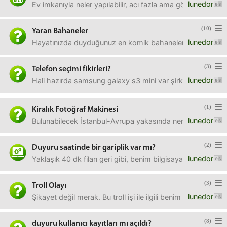
lunedor
Ev imkanıyla neler yapılabilir, acı fazla ama görünüm kıza
(10)
Yaran Bahaneler
lunedor
Hayatınızda duyduğunuz en komik bahaneler nelerdi?Not: t
(3)
Telefon seçimi fikirleri?
lunedor
Hali hazırda samsung galaxy s3 mini var şirket telefonu ol
(1)
Kiralık Fotoğraf Makinesi
lunedor
Bulunabilecek İstanbul-Avrupa yakasında nereleri var? 6
(2)
Duyuru saatinde bir gariplik var mı?
lunedor
Yaklaşık 40 dk filan geri gibi, benim bilgisayarın saati 
(3)
Troll Olayı
lunedor
Şikayet değil merak. Bu troll işi ile ilgili benim ilk duy
(8)
duyuru kullanıcı kayıtları mı açıldı?