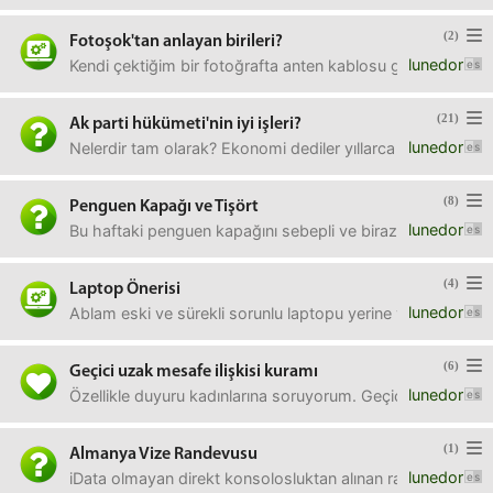
(2)
Fotoşok'tan anlayan birileri?
lunedor
Kendi çektiğim bir fotoğrafta anten kablosu gibi gereksiz 
(21)
Ak parti hükümeti'nin iyi işleri?
lunedor
Nelerdir tam olarak? Ekonomi dediler yıllarca bak böyle olm
(8)
Penguen Kapağı ve Tişört
lunedor
Bu haftaki penguen kapağını sebepli ve birazda sebeps
(4)
Laptop Önerisi
lunedor
Ablam eski ve sürekli sorunlu laptopu yerine yenisini alm
(6)
Geçici uzak mesafe ilişkisi kuramı
lunedor
Özellikle duyuru kadınlarına soruyorum. Geçici bir süre u
(1)
Almanya Vize Randevusu
lunedor
iData olmayan direkt konsolosluktan alınan randevu için şah