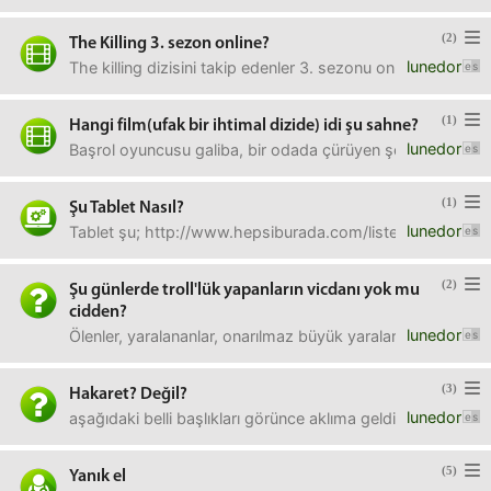
(2)
The Killing 3. sezon online?
lunedor
The killing dizisini takip edenler 3. sezonu online hangi 
(1)
Hangi film(ufak bir ihtimal dizide) idi şu sahne?
lunedor
Başrol oyuncusu galiba, bir odada çürüyen şeylerin time lap
(1)
Şu Tablet Nasıl?
lunedor
Tablet şu; http://www.hepsiburada.com/liste/mobee
(2)
Şu günlerde troll'lük yapanların vicdanı yok mu
cidden?
lunedor
Ölenler, yaralananlar, onarılmaz büyük yaralar açılıyor f
(3)
Hakaret? Değil?
lunedor
aşağıdaki belli başlıkları görünce aklıma geldi alakasız?!
(5)
Yanık el