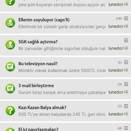
lunedor
yine ipini koparan sevişmeli duyuru açıyor acaba üyeliğe 
(10)
Ellerim soyuluyor (caps'li)
lunedor
Ellerimde bir süredir garip atraksiyonlar gerçekleşmekte,
SGK sağlık açtırma?
lunedor
Bir zamanlar gittiğimde sigortalı olduğum halde Fındıklı'
(1)
Bu televizyon nasıl?
lunedor
Monitör olarak kullanmak üzere 1000TL civarı cihazlara 
(3)
3 mail birleştirme
lunedor
Durum biraz karışık ama anlatmaya çabalayayım. şimdi eli
(7)
Kazı Kazan Balya almak?
lunedor
500 TL'ye alınan balyalarda 245 TL geri dönüş garanti de
(4)
El içi nasırlaşmaları?