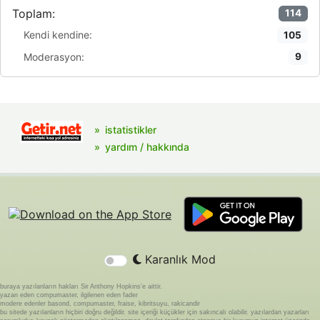
Toplam:
114
Kendi kendine:
105
Moderasyon:
9
istatistikler
yardım / hakkında
Karanlık Mod
buraya yazılanların hakları Sir Anthony Hopkins'e aittir.
yazan eden compumaster, ilgilenen eden fader
modere edenler basond, compumaster, fraise, kibritsuyu, rakicandir
bu sitede yazılanların hiçbiri doğru değildir. site içeriği küçükler için sakıncalı olabilir. yazılardan yazarları