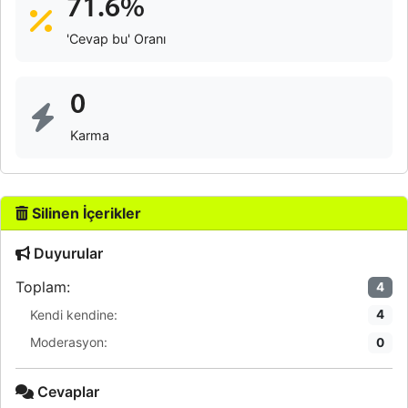
71.6%
'Cevap bu' Oranı
0
Karma
Silinen İçerikler
Duyurular
Toplam:
4
Kendi kendine:
4
Moderasyon:
0
Cevaplar