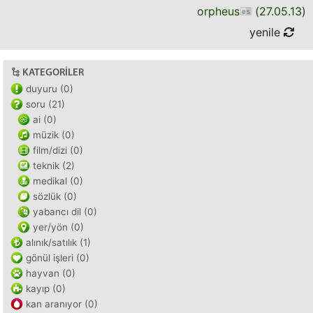
orpheus
(
27.05.13
)
yenile
KATEGORILER
duyuru (0)
soru (21)
ai (0)
müzik (0)
film/dizi (0)
teknik (2)
medikal (0)
sözlük (0)
yabancı dil (0)
yer/yön (0)
alınık/satılık (1)
gönül işleri (0)
hayvan (0)
kayıp (0)
kan aranıyor (0)