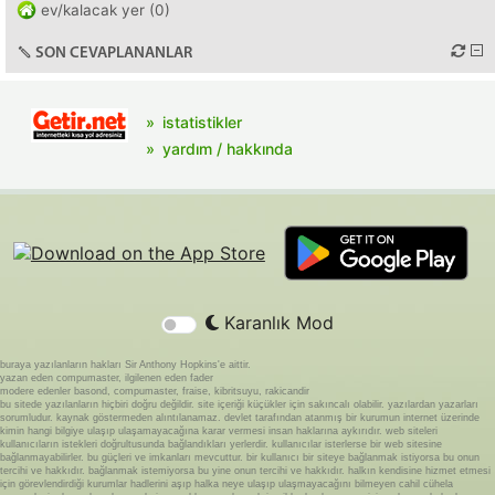
ev/kalacak yer (0)
SON CEVAPLANANLAR
istatistikler
yardım / hakkında
Karanlık Mod
buraya yazılanların hakları Sir Anthony Hopkins'e aittir.
yazan eden compumaster, ilgilenen eden fader
modere edenler basond, compumaster, fraise, kibritsuyu, rakicandir
bu sitede yazılanların hiçbiri doğru değildir. site içeriği küçükler için sakıncalı olabilir. yazılardan yazarları
sorumludur. kaynak göstermeden alıntılanamaz. devlet tarafından atanmış bir kurumun internet üzerinde
kimin hangi bilgiye ulaşıp ulaşamayacağına karar vermesi insan haklarına aykırıdır. web siteleri
kullanıcıların istekleri doğrultusunda bağlandıkları yerlerdir. kullanıcılar isterlerse bir web sitesine
bağlanmayabilirler. bu güçleri ve imkanları mevcuttur. bir kullanıcı bir siteye bağlanmak istiyorsa bu onun
tercihi ve hakkıdır. bağlanmak istemiyorsa bu yine onun tercihi ve hakkıdır. halkın kendisine hizmet etmesi
için görevlendirdiği kurumlar hadlerini aşıp halka neye ulaşıp ulaşmayacağını bilmeyen cahil cühela