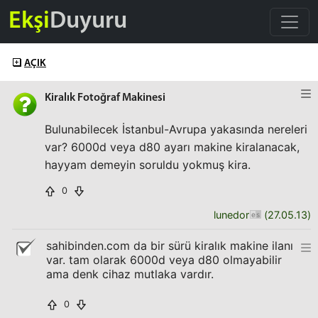
Ekşi
Duyuru
AÇIK
Kiralık Fotoğraf Makinesi
Bulunabilecek İstanbul-Avrupa yakasında nereleri
var? 6000d veya d80 ayarı makine kiralanacak,
hayyam demeyin soruldu yokmuş kira.
0
lunedor
(
27.05.13
)
sahibinden.com da bir sürü kiralık makine ilanı
var. tam olarak 6000d veya d80 olmayabilir
ama denk cihaz mutlaka vardır.
0