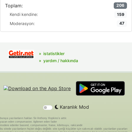
Toplam:
206
Kendi kendine:
159
Moderasyon:
47
istatistikler
yardım / hakkında
Karanlık Mod
buraya yazılanların hakları Sir Anthony Hopkins'e aittir.
yazan eden compumaster, ilgilenen eden fader
modere edenler basond, compumaster, fraise, kibritsuyu, rakicandir
bu sitede yazılanların hiçbiri doğru değildir. site içeriği küçükler için sakıncalı olabilir. yazılardan yazarları