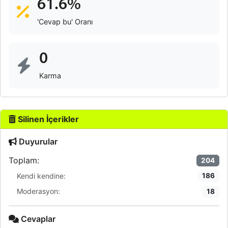
61.6%
'Cevap bu' Oranı
0
Karma
Silinen İçerikler
Duyurular
Toplam:
204
Kendi kendine:
186
Moderasyon:
18
Cevaplar