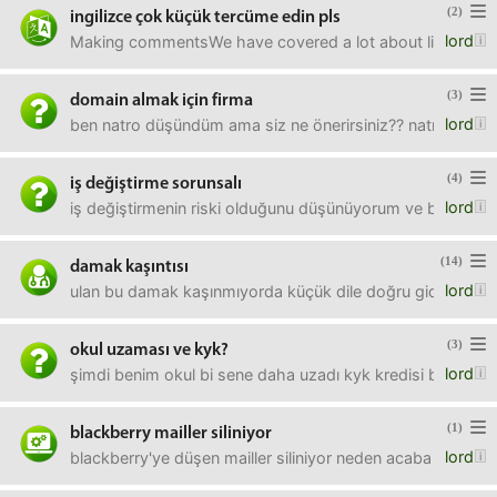
(2)
ingilizce çok küçük tercüme edin pls
lord
Making commentsWe have covered a lot about lists. Let's
(3)
domain almak için firma
lord
ben natro düşündüm ama siz ne önerirsiniz?? natro nasıld
(4)
iş değiştirme sorunsalı
lord
iş değiştirmenin riski olduğunu düşünüyorum ve bugün gö
(14)
damak kaşıntısı
lord
ulan bu damak kaşınmıyorda küçük dile doğru giden bölge 
(3)
okul uzaması ve kyk?
lord
şimdi benim okul bi sene daha uzadı kyk kredisi bitmişt
(1)
blackberry mailler siliniyor
lord
blackberry'ye düşen mailler siliniyor neden acaba exchang