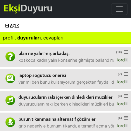
Ekşi
Duyuru
AÇIK
profil
,
duyuruları
,
cevapları
(10)
ulan ne yalın'mış arkadaş.
lord
koskoca kadın yalın konserine gitmişte ballandırra ballandı
(2)
laptop soğutucu önerisi
lord
var mı ben bunu kullanıyorum gerçekten faydalı dediğiniz 
(4)
duyurucuların rakı içerken dinledikleri müzikler
lord
duyurucuların rakı içerken dinledikleri müzikleri bu listed
(6)
burun tıkanmasına alternatif çözümler
lord
grip nedeniyle burnum tıkandı, alternatif açma yönt