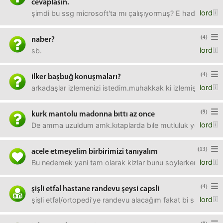
cevaplasın.
lord
şimdi bu ssg microsoft'ta mı çalışıyormuş? E hadi çalıştı b
(4)
naber?
lord
sb.
(4)
ilker başbuğ konuşmaları?
lord
arkadaşlar izlemenizi istedim.muhakkak ki izlemişsiniz
(9)
kurk mantolu madonna bıttı az once
lord
De amma uzuldum amk.kıtaplarda bıle mutluluk yok :((
(13)
acele etmeyelim birbirimizi tanıyalım
lord
Bu nedemek yani tam olarak kizlar bunu soylerken maksa
(4)
şişli etfal hastane randevu şeysi capsli
lord
şişli etfal/ortopedi'ye randevu alacağım fakat bi sürü klin