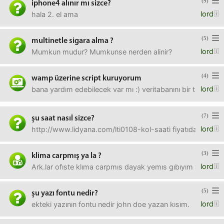
(9)
iphone4 alınır mı sizce?
lord
hala 2. el ama
(5)
multinetle sigara alma ?
lord
Mumkun mudur? Mumkunse nerden alinir?
(4)
wamp üzerine script kuruyorum
lord
bana yardım edebilecek var mı :) veritabanını bir türlü e
(7)
şu saat nasıl sizce?
lord
http://www.lidyana.com/lti0108-kol-saati fiyatıda değerle
(3)
klima carpmış ya la ?
lord
Ark.lar ofıste klıma carpmıs dayak yemıs gıbıyım ve b
(5)
şu yazı fontu nedir?
lord
ekteki yazının fontu nedir john doe yazan kısım.