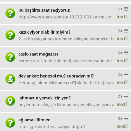
(1)
bu başlıkta saat seçiyoruz
lord
http://www.saatx.com/pu102931001-puma-kol-saati-urun12
(5)
kazık yiyor olabilir miyim?
lord
2. el bilgisayar sektöründen anlayan arkadaşlar bir bakın.
(2)
casio saat mağazası
lord
nerede var istanbul'da mağazası olmsasada çok çeşitli cas
(3)
dev anket: benexol mu? supradyn mi?
lord
Herhangi bir multivitamin mi?[Marka belirtin] hangisiyse 
(7)
lahmacun yemek için yer ?
lord
beyler hatun kişiyle lahmacun yemelik yer lazım ama fiyatla
(9)
ağlamalı filmler
lord
listesi gelsin lütfen aşağıya doğru?