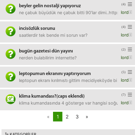
(4)
beyler gelin nostalji yapıyoruz
lord
ne çabuk büyüdük ne çabuk bitti 90'lar dimi..http://incis
(4)
incisözlük sorunu
lord
saatlerdir tek bende mi sorun var?
(2)
bugün gazetesi dün yayını
lord
nerden bulabilirim internette?
(5)
leptopumun ekranını yaptırıyorum
lord
leptopun ekranı kırılmıstı gittim mecidiyeköyde bi kaç ye
(7)
klima kumandası?(caps eklendi)
lord
klima kumandasında 4 gösterge var hangisi soğuk üfler b
«
1
2
3
»
KATEGORILER