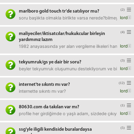
(2)
marlboro gold touch tr'de satılıyor mu?
lord
soru başlıkta olmakla birlikte varsa nerede?bilmeyenler 
(4)
maliyeciler/iktisatcılar/hukukcular birleşin
yardımınız lazım
lord
1982 anayasasında yer alan vergileme ilkeleri hangileridir b
(3)
tekyumruk/gs ye dair bir soru?
lord
beyler tekyumruk oluşumunu destekliyorum ve bir web sayfas
(12)
internet'te sıkıntı mı var?
lord
internette sıkıntı mı var?
(1)
80630.com da takılan var mı?
lord
profile her girdiğimde o yaşlı adam, sizdede çıkıyor mu :D
(5)
ssg'yle iligili kendiside buralardaysa