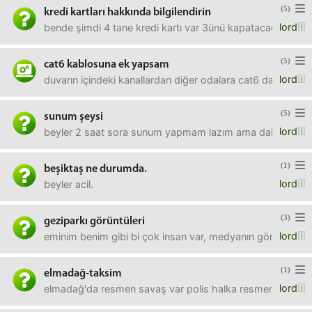
(5)
kredi kartları hakkında bilgilendirin
lord
bende şimdi 4 tane kredi kartı var 3ünü kapatacağım siz
(5)
cat6 kablosuna ek yapsam
lord
duvarın içindeki kanallardan diğer odalara cat6 dağıtılmış
(5)
sunum şeysi
lord
beyler 2 saat sora sunum yapmam lazım ama daha önce h
(1)
beşiktaş ne durumda.
lord
beyler acil.
(3)
geziparkı görüntüleri
lord
eminim benim gibi bi çok insan var, medyanın görmezden g
(1)
elmadağ-taksim
lord
elmadağ'da resmen savaş var polis halka resmen savaş a