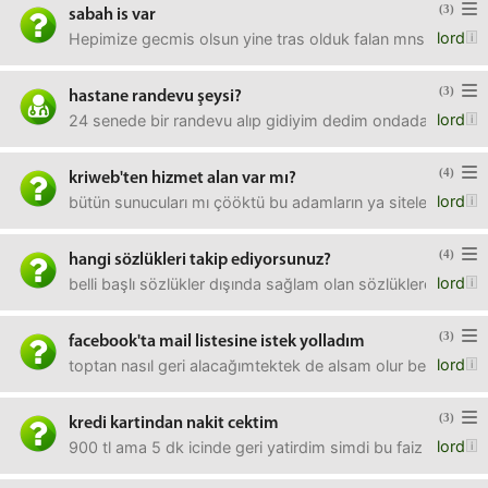
(3)
sabah is var
lord
Hepimize gecmis olsun yine tras olduk falan mnskym bıktı
(3)
hastane randevu şeysi?
lord
24 senede bir randevu alıp gidiyim dedim ondada bi aksil
(4)
kriweb'ten hizmet alan var mı?
lord
bütün sunucuları mı çööktü bu adamların ya siteleri açılmı
(4)
hangi sözlükleri takip ediyorsunuz?
lord
belli başlı sözlükler dışında sağlam olan sözlüklerden hang
(3)
facebook'ta mail listesine istek yolladım
lord
toptan nasıl geri alacağımtektek de alsam olur beyler yar
(3)
kredi kartindan nakit cektim
lord
900 tl ama 5 dk icinde geri yatirdim simdi bu faiz yermi? 