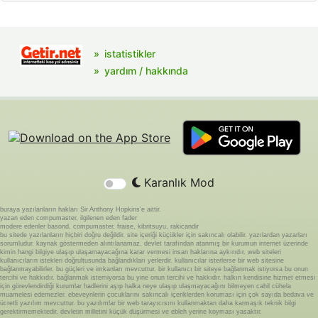
istatistikler
yardım / hakkında
Karanlık Mod
buraya yazılanların hakları Sir Anthony Hopkins'e aittir.
yazan eden compumaster, ilgilenen eden fader
modere edenler basond, compumaster, fraise, kibritsuyu, rakicandir
bu sitede yazılanların hiçbiri doğru değildir. site içeriği küçükler için sakıncalı olabilir. yazılardan yazarları
sorumludur. kaynak göstermeden alıntılanamaz. devlet tarafından atanmış bir kurumun internet üzerinde
kimin hangi bilgiye ulaşıp ulaşamayacağına karar vermesi insan haklarına aykırıdır. web siteleri
kullanıcıların istekleri doğrultusunda bağlandıkları yerlerdir. kullanıcılar isterlerse bir web sitesine
bağlanmayabilirler. bu güçleri ve imkanları mevcuttur. bir kullanıcı bir siteye bağlanmak istiyorsa bu onun
tercihi ve hakkıdır. bağlanmak istemiyorsa bu yine onun tercihi ve hakkıdır. halkın kendisine hizmet etmesi
için görevlendirdiği kurumlar hadlerini aşıp halka neye ulaşıp ulaşmayacağını bilmeyen cahil cühela
muamelesi edemezler. ebeveynlerin çocuklarını sakıncalı içeriklerden koruması için çok sayıda bedava ve
ücretli yazılım mevcuttur. bu yazılımlar bir web tarayıcısını kullanmaktan daha karmaşık teknik bilgi
gerektirmemektedir. devletin milletini küçük düşürmesi ve ebleh yerine koyması yasaktır.