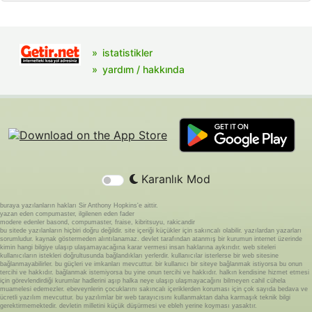
istatistikler
yardım / hakkında
Karanlık Mod
buraya yazılanların hakları Sir Anthony Hopkins'e aittir.
yazan eden compumaster, ilgilenen eden fader
modere edenler basond, compumaster, fraise, kibritsuyu, rakicandir
bu sitede yazılanların hiçbiri doğru değildir. site içeriği küçükler için sakıncalı olabilir. yazılardan yazarları
sorumludur. kaynak göstermeden alıntılanamaz. devlet tarafından atanmış bir kurumun internet üzerinde
kimin hangi bilgiye ulaşıp ulaşamayacağına karar vermesi insan haklarına aykırıdır. web siteleri
kullanıcıların istekleri doğrultusunda bağlandıkları yerlerdir. kullanıcılar isterlerse bir web sitesine
bağlanmayabilirler. bu güçleri ve imkanları mevcuttur. bir kullanıcı bir siteye bağlanmak istiyorsa bu onun
tercihi ve hakkıdır. bağlanmak istemiyorsa bu yine onun tercihi ve hakkıdır. halkın kendisine hizmet etmesi
için görevlendirdiği kurumlar hadlerini aşıp halka neye ulaşıp ulaşmayacağını bilmeyen cahil cühela
muamelesi edemezler. ebeveynlerin çocuklarını sakıncalı içeriklerden koruması için çok sayıda bedava ve
ücretli yazılım mevcuttur. bu yazılımlar bir web tarayıcısını kullanmaktan daha karmaşık teknik bilgi
gerektirmemektedir. devletin milletini küçük düşürmesi ve ebleh yerine koyması yasaktır.