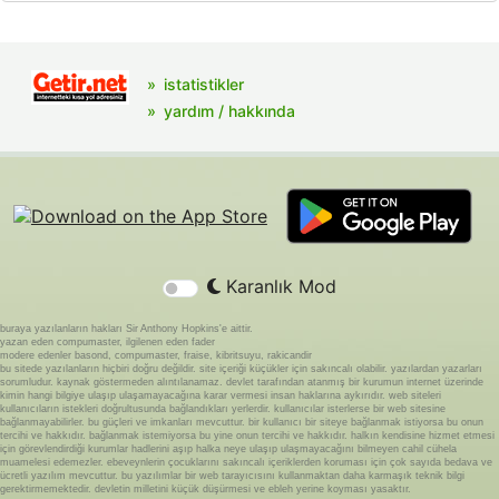
istatistikler
yardım / hakkında
Karanlık Mod
buraya yazılanların hakları Sir Anthony Hopkins'e aittir.
yazan eden compumaster, ilgilenen eden fader
modere edenler basond, compumaster, fraise, kibritsuyu, rakicandir
bu sitede yazılanların hiçbiri doğru değildir. site içeriği küçükler için sakıncalı olabilir. yazılardan yazarları
sorumludur. kaynak göstermeden alıntılanamaz. devlet tarafından atanmış bir kurumun internet üzerinde
kimin hangi bilgiye ulaşıp ulaşamayacağına karar vermesi insan haklarına aykırıdır. web siteleri
kullanıcıların istekleri doğrultusunda bağlandıkları yerlerdir. kullanıcılar isterlerse bir web sitesine
bağlanmayabilirler. bu güçleri ve imkanları mevcuttur. bir kullanıcı bir siteye bağlanmak istiyorsa bu onun
tercihi ve hakkıdır. bağlanmak istemiyorsa bu yine onun tercihi ve hakkıdır. halkın kendisine hizmet etmesi
için görevlendirdiği kurumlar hadlerini aşıp halka neye ulaşıp ulaşmayacağını bilmeyen cahil cühela
muamelesi edemezler. ebeveynlerin çocuklarını sakıncalı içeriklerden koruması için çok sayıda bedava ve
ücretli yazılım mevcuttur. bu yazılımlar bir web tarayıcısını kullanmaktan daha karmaşık teknik bilgi
gerektirmemektedir. devletin milletini küçük düşürmesi ve ebleh yerine koyması yasaktır.