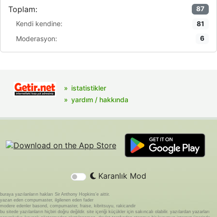
Toplam:
87
Kendi kendine:
81
Moderasyon:
6
istatistikler
yardım / hakkında
Karanlık Mod
buraya yazılanların hakları Sir Anthony Hopkins'e aittir.
yazan eden compumaster, ilgilenen eden fader
modere edenler basond, compumaster, fraise, kibritsuyu, rakicandir
bu sitede yazılanların hiçbiri doğru değildir. site içeriği küçükler için sakıncalı olabilir. yazılardan yazarları