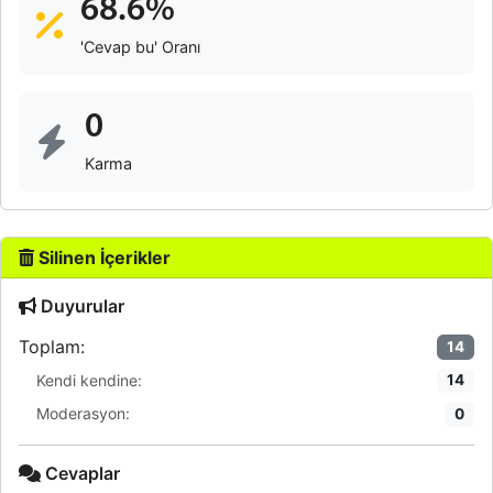
68.6%
'Cevap bu' Oranı
0
Karma
Silinen İçerikler
Duyurular
Toplam:
14
Kendi kendine:
14
Moderasyon:
0
Cevaplar