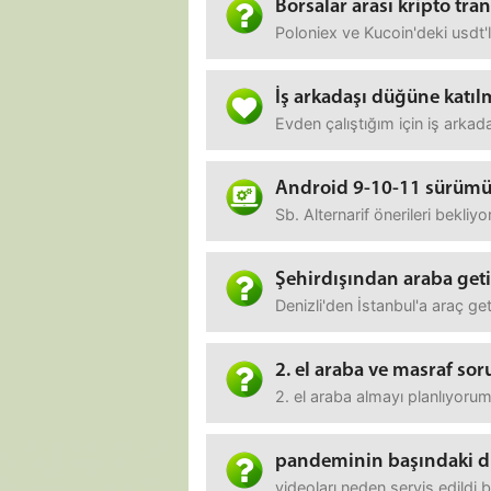
Borsalar arası kripto tran
Poloniex ve Kucoin'deki usdt
İş arkadaşı düğüne katı
Evden çalıştığım için iş arka
Android 9-10-11 sürümü 
Sb. Alternarif önerileri bekliy
Şehirdışından araba get
Denizli'den İstanbul'a araç ge
2. el araba ve masraf soru
2. el araba almayı planlıyorum
pandeminin başındaki d
videoları neden servis edildi b