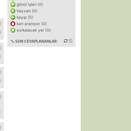
gönül işleri (0)
hayvan (0)
kayıp (0)
kan aranıyor (0)
ev/kalacak yer (0)
ının ne olduğunu soruyor. adam da ölümdür diyor. bu din kuralları 
SON CEVAPLANANLAR
yıla izledklerim. Got u okuduğum için dizisini benimseyemedim. İsti