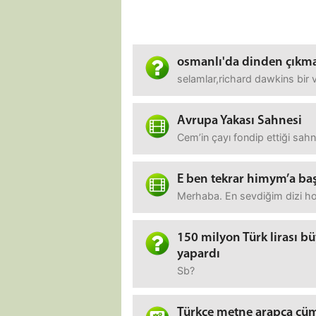
osmanlı'da dinden çıkma
selamlar,richard dawkins bir 
Avrupa Yakası Sahnesi
Cem’in çayı fondip ettiği sah
E ben tekrar himym’a baş
Merhaba. En sevdiğim dizi how
150 milyon Türk lirası b
yapardı
Sb?
Türkçe metne arapça cü