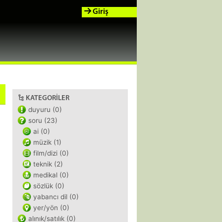
Giriş
KATEGORILER
duyuru (0)
soru (23)
ai (0)
müzik (1)
film/dizi (0)
teknik (2)
medikal (0)
sözlük (0)
yabancı dil (0)
yer/yön (0)
alınık/satılık (0)