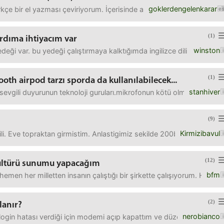
goklerdengelenkarar
çe bir el yazması çeviriyorum. İçerisinde arapça ayet, hadis, beyit ve
(1)
 yardıma ihtiyacım var
winston
deği var. bu yedeği çalıştırmaya kalktığımda ingilizce dili hariç diğer
(1)
ooth airpod tarzı sporda da kullanılabilecek...
stanhiver
bim sevgili duyurunun teknoloji guruları.mikrofonun kötü olmaması önem
(9)
Kirmizibavul
ili. Eve topraktan girmistim. Anlastigimiz sekilde 200bin pesin, 100
(12)
 kültürü sunumu yapacağım
bfm
hemen her milletten insanın çalıştığı bir şirkette çalışıyorum. Her
(2)
rlanır?
nerobianco
ca login hatası verdiği için modemi açıp kapattım ve düzeldi. Kısıtlı b