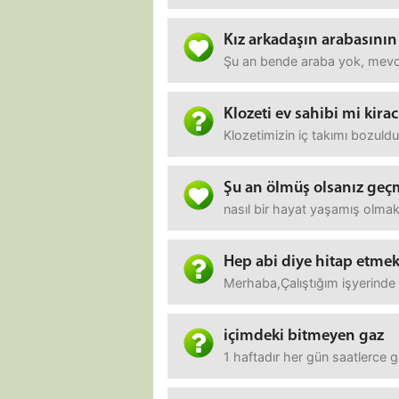
Kız arkadaşın arabasını
Şu an bende araba yok, mevcu
Klozeti ev sahibi mi kirac
Klozetimizin iç takımı bozuldu
Şu an ölmüş olsanız geç
nasıl bir hayat yaşamış olmak
Hep abi diye hitap etme
Merhaba,Çalıştığım işyerinde
içimdeki bitmeyen gaz
1 haftadır her gün saatlerce 