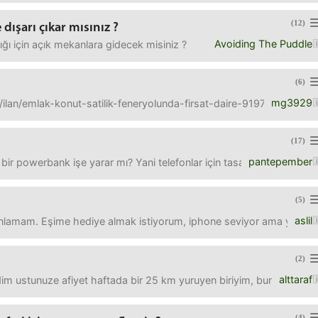
(12)
 dışarı çıkar mısınız ?
Avoiding The Puddle
tığı için açık mekanlara gidecek misiniz ?
(6)
mg3929
lan/emlak-konut-satilik-feneryolunda-firsat-daire-919743874/detay
(17)
pantepember
ir powerbank işe yarar mı? Yani telefonlar için tasarlanmış güçlü 
(5)
aslil
lamam. Eşime hediye almak istiyorum, iphone seviyor ama yıllardır 
(2)
alttaraf
im ustunuze afiyet haftada bir 25 km yuruyen biriyim, bunun icin ge
(4)