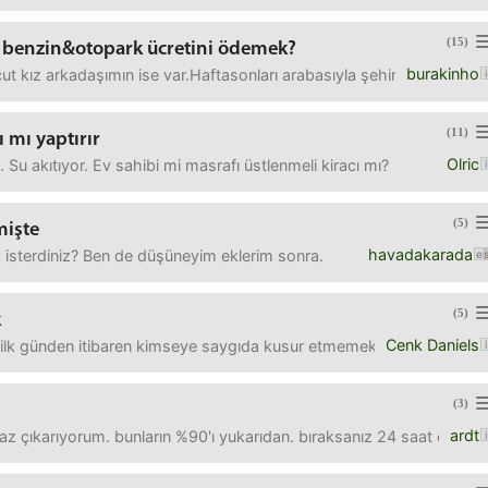
(15)
n benzin&otopark ücretini ödemek?
burakinho
t kız arkadaşımın ise var.Haftasonları arabasıyla şehiriçinde yem
(11)
ı mı yaptırır
Olric
. Su akıtıyor. Ev sahibi mi masrafı üstlenmeli kiracı mı?
(5)
mişte
havadakarada
 isterdiniz? Ben de düşüneyim eklerim sonra.
(5)
k
Cenk Daniels
 ilk günden itibaren kimseye saygıda kusur etmemek adına nezaket 
(3)
ardt
gaz çıkarıyorum. bunların %90'ı yukarıdan. bıraksanız 24 saat çıka