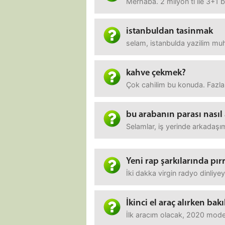
Merhaba. 2 milyon tl ile 3+1 
istanbuldan tasinmak
selam, istanbulda yazilim mu
kahve çekmek?
Çok cahilim bu konuda. Fazla
bu arabanın parası nasıl 
Selamlar, iş yerinde arkadaşımı
Yeni rap şarkılarında pı
İki dakka virgin radyo dinliye
İkinci el araç alırken ba
İlk aracım olacak, 2020 mode