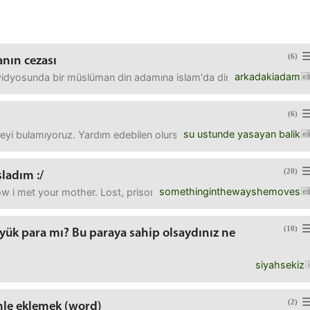
(6)
nın cezası
arkadakiadam
vidyosunda bir müslüman din adamına islam'da dinden çıkmanın cezas
(6)
su ustunde yasayan balik
neyi bulamıyoruz. Yardım edebilen olursa şimdiden teşekkürler.
(20)
ladım :/
somethinginthewayshemoves
 i met your mother. Lost, prison break, the walking dead bayıla ba
(10)
üyük para mı? Bu paraya sahip olsaydınız ne
siyahsekiz
(2)
mle eklemek (word)