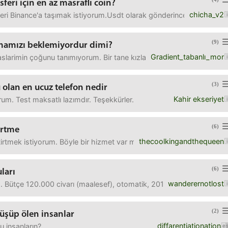
sferi için en az masraflı coin?
chicha_v2
'leri Binance'a taşımak istiyorum.Usdt olarak gönderince 800 dolar
(9)
lmamızı beklemiyordur dimi?
Gradient_tabanlı_mor
daslarimin çoğunu tanımıyorum. Bir tane kızla da bir kaç kez çalış
(3)
olan en ucuz telefon nedir
Kahir ekseriyet
orum. Test maksatlı lazımdır. Teşekkürler.
(6)
irtme
thecoolkingandthequeen
tirtmek istiyorum. Böyle bir hizmet var mıdır?
(6)
ları
wanderernotlost
. Bütçe 120.000 civarı (maalesef), otomatik, 2012 ve sonrası. Sorular
(2)
üşüp ölen insanlar
diffarentiationation
u insanların?