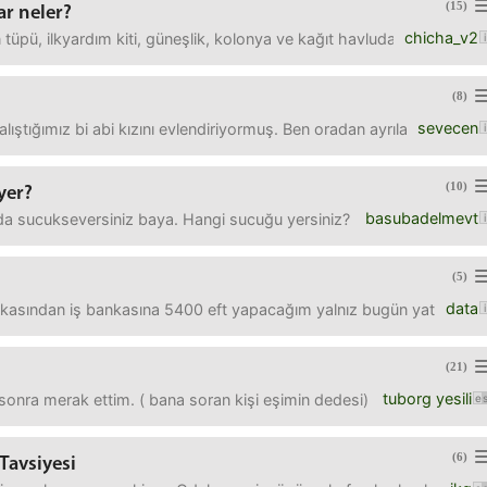
(15)
r neler?
chicha_v2
tüpü, ilkyardım kiti, güneşlik, kolonya ve kağıt havludan başka bir ş
(8)
sevecen
alıştığımız bi abi kızını evlendiriyormuş. Ben oradan ayrılalı 12 yıl
(10)
yer?
basubadelmevt
da sucukseversiniz baya. Hangi sucuğu yersiniz? Zenginler hangi suc
(5)
data
asından iş bankasına 5400 eft yapacağım yalnız bugün yatırılamıyor
(21)
tuborg yesili
sonra merak ettim. ( bana soran kişi eşimin dedesi) Eskiden herk
(6)
Tavsiyesi