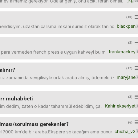
jkg
bir ev almamız gerekiyor. Odalar geniş, önü açık, ferah olmalı. Dah
(10)
blackpen
hendisiyim. uzaktan calisma imkani suresiz olarak tanindi yakin za
(5)
frankmackey
 para vermeden french press'e uygun kahveyi bu manuel değirmenlerd
(12)
alınır?
maryjane
z zamanında sevgilisiyle ortak araba almış, ödemeleri vs elinde var fa
(3)
rrrr muhabbeti
Kahir ekseriyet
yim dedim, zaten o kadar tahammül edebildim, çalan şarkıların hepsind
(6)
kılması/sorulması gerekenler?
chicha_v2
l 7000 km'de bir araba.Ekspere sokacağım ama bunun harici şunu da 