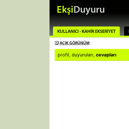
Ekşi
Duyuru
KULLANICI - KAHIR EKSERIYET
AÇIK
GÖRÜNÜM
profil
,
duyuruları
,
cevapları