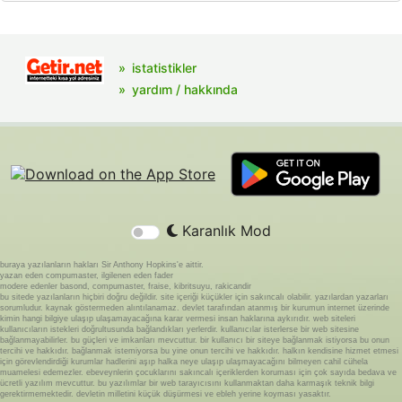
istatistikler
yardım / hakkında
Karanlık Mod
buraya yazılanların hakları Sir Anthony Hopkins'e aittir.
yazan eden compumaster, ilgilenen eden fader
modere edenler basond, compumaster, fraise, kibritsuyu, rakicandir
bu sitede yazılanların hiçbiri doğru değildir. site içeriği küçükler için sakıncalı olabilir. yazılardan yazarları
sorumludur. kaynak göstermeden alıntılanamaz. devlet tarafından atanmış bir kurumun internet üzerinde
kimin hangi bilgiye ulaşıp ulaşamayacağına karar vermesi insan haklarına aykırıdır. web siteleri
kullanıcıların istekleri doğrultusunda bağlandıkları yerlerdir. kullanıcılar isterlerse bir web sitesine
bağlanmayabilirler. bu güçleri ve imkanları mevcuttur. bir kullanıcı bir siteye bağlanmak istiyorsa bu onun
tercihi ve hakkıdır. bağlanmak istemiyorsa bu yine onun tercihi ve hakkıdır. halkın kendisine hizmet etmesi
için görevlendirdiği kurumlar hadlerini aşıp halka neye ulaşıp ulaşmayacağını bilmeyen cahil cühela
muamelesi edemezler. ebeveynlerin çocuklarını sakıncalı içeriklerden koruması için çok sayıda bedava ve
ücretli yazılım mevcuttur. bu yazılımlar bir web tarayıcısını kullanmaktan daha karmaşık teknik bilgi
gerektirmemektedir. devletin milletini küçük düşürmesi ve ebleh yerine koyması yasaktır.