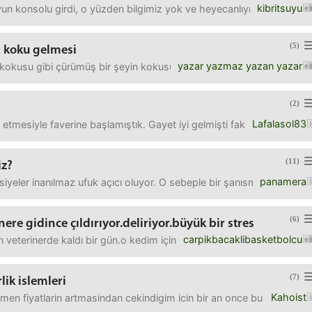
kibritsuyu
n konsolu girdi, o yüzden bilgimiz yok ve heyecanlıyız.bilenlerden oy
(5)
i koku gelmesi
yazar yazmaz yazan yazar
k kokusu gibi çürümüş bir şeyin kokusu gibi. bunu nasıl bertaraf ed
(2)
Lafalasol83
mesiyle faverine başlamıştık. Gayet iyi gelmişti fakat strese bağlı
(11)
iz?
panamera
iyeler inanılmaz ufuk açıcı oluyor. O sebeple bir şanısmı denemek 
(6)
nere gidince çıldırıyor.deliriyor.büyük bir stres
carpikbacaklibasketbolcu
ğı gün veterinerde kaldı bir gün.o kedim için travma oldu çok büyük ih
(7)
lik islemleri
Kahoist
gmen fiyatlarin artmasindan cekindigim icin bir an once bu isi cozmek