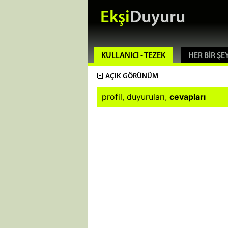
Ekşi
Duyuru
KULLANICI - TEZEK
HER BIR ŞE
AÇIK
GÖRÜNÜM
profil
,
duyuruları
,
cevapları