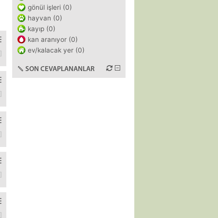
gönül işleri (0)
hayvan (0)
kayıp (0)
kan aranıyor (0)
ev/kalacak yer (0)
la (en büyüğü 5mm) taşın olduğu haberi ile sonlandırdım. İltihap yok 
SON CEVAPLANANLAR
 birkaç farklı doktora gidince çok net bir yol haritası çizilmedi. Kimis
çekildiğim resimler vardı geçmişten, onları gördüğünü söyledi. Ne 
 yargı, emniyet güçleri ellerinde. Demografik yapıyı da bozdular.Bir
ekimler önüne gelen her vakaya cerrahi diyip geçiyor sanki yirmilik d