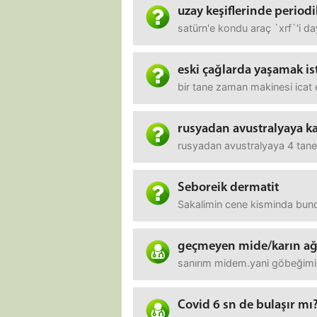
uzay keşiflerinde periodi
satürn'e kondu araç `xrf`'i d
eski çağlarda yaşamak is
bir tane zaman makinesi icat 
rusyadan avustralyaya k
rusyadan avustralyaya 4 tane 
Seboreik dermatit
Sakalimin cene kisminda bunda
geçmeyen mide/karın ağ
sanırım midem.yani göbeğimin 
Covid 6 sn de bulaşır mı