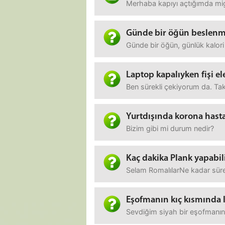
Merhaba kapıyı açtığımda migr
Günde bir öğün beslen
Günde bir öğün, günlük kalor
Laptop kapalıyken fişi el
Ben sürekli çekiyorum da. Takı
Yurtdışında korona hastal
Bizim gibi mi durum nedir?
Kaç dakika Plank yapabi
Selam RomalılarNe kadar süre
Eşofmanın kıç kısmında 
Sevdiğim siyah bir eşofmanın