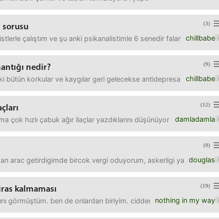
(3)
n sorusu
chillbabe
apistlerle çalıştım ve şu anki psikanalistimle 6 senedir falan terap
(9)
antığı nedir?
chillbabe
eki bütün korkular ve kaygılar geri gelecekse antidepresan almanın m
(12)
açları
damladamla
 çok hızlı çabuk ağır ilaçlar yazdıklarını düşünüyor musunuz? Psiki
(9)
douglas
dan arac getirdigimde bircok vergi oduyorum, askerligi yapmak iste
(19)
ras kalmaması
nothing in my way
ını görmüştüm. ben de onlardan biriyim. cidden çok kötü bir şey de