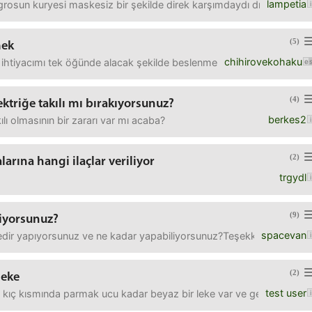
lampetia
osun kuryesi maskesiz bir şekilde direk karşımdaydı dışarı bırakabi
(5)
mek
chihirovekohaku
i ihtiyacımı tek öğünde alacak şekilde beslenmeye başladım. Inter
(4)
ektriğe takılı mı bırakıyorsunuz?
berkes2
lı olmasının bir zararı var mı acaba?
(2)
arına hangi ilaçlar veriliyor
trgydl
(9)
liyorsunuz?
spacevan
dir yapıyorsunuz ve ne kadar yapabiliyorsunuz?Teşekkürler
(2)
leke
test user
 kıç kısmında parmak ucu kadar beyaz bir leke var ve geçmiyor. San