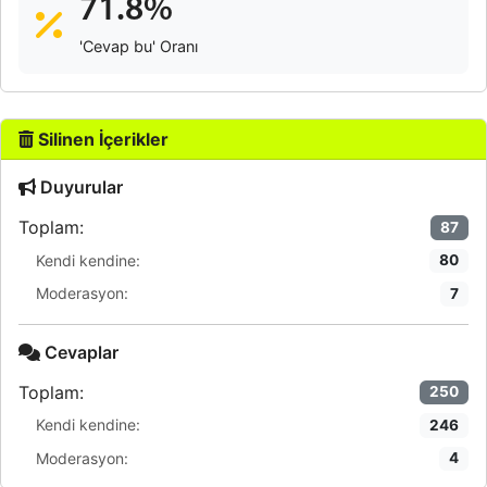
71.8%
'Cevap bu' Oranı
Silinen İçerikler
Duyurular
Toplam:
87
Kendi kendine:
80
Moderasyon:
7
Cevaplar
Toplam:
250
Kendi kendine:
246
Moderasyon:
4