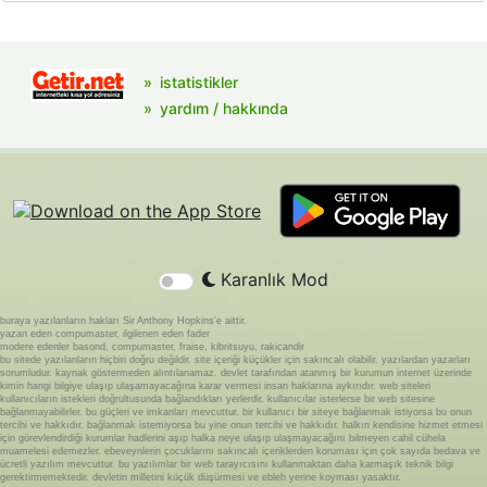
istatistikler
yardım / hakkında
Karanlık Mod
buraya yazılanların hakları Sir Anthony Hopkins'e aittir.
yazan eden compumaster, ilgilenen eden fader
modere edenler basond, compumaster, fraise, kibritsuyu, rakicandir
bu sitede yazılanların hiçbiri doğru değildir. site içeriği küçükler için sakıncalı olabilir. yazılardan yazarları
sorumludur. kaynak göstermeden alıntılanamaz. devlet tarafından atanmış bir kurumun internet üzerinde
kimin hangi bilgiye ulaşıp ulaşamayacağına karar vermesi insan haklarına aykırıdır. web siteleri
kullanıcıların istekleri doğrultusunda bağlandıkları yerlerdir. kullanıcılar isterlerse bir web sitesine
bağlanmayabilirler. bu güçleri ve imkanları mevcuttur. bir kullanıcı bir siteye bağlanmak istiyorsa bu onun
tercihi ve hakkıdır. bağlanmak istemiyorsa bu yine onun tercihi ve hakkıdır. halkın kendisine hizmet etmesi
için görevlendirdiği kurumlar hadlerini aşıp halka neye ulaşıp ulaşmayacağını bilmeyen cahil cühela
muamelesi edemezler. ebeveynlerin çocuklarını sakıncalı içeriklerden koruması için çok sayıda bedava ve
ücretli yazılım mevcuttur. bu yazılımlar bir web tarayıcısını kullanmaktan daha karmaşık teknik bilgi
gerektirmemektedir. devletin milletini küçük düşürmesi ve ebleh yerine koyması yasaktır.