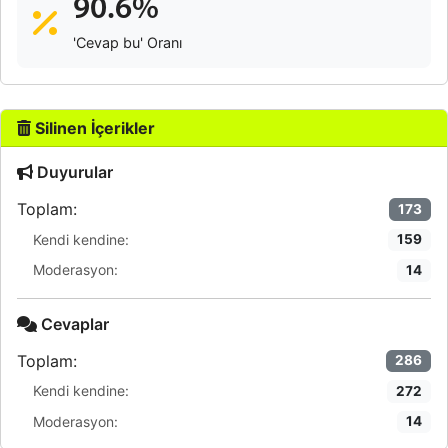
90.6%
'Cevap bu' Oranı
Silinen İçerikler
Duyurular
Toplam:
173
Kendi kendine:
159
Moderasyon:
14
Cevaplar
Toplam:
286
Kendi kendine:
272
Moderasyon:
14