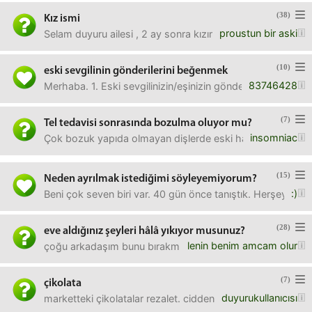
(38)
Kız ismi
proustun bir aski
Selam duyuru ailesi , 2 ay sonra kızımız doğacak hala bir i
(10)
eski sevgilinin gönderilerini beğenmek
83746428
Merhaba. 1. Eski sevgilinizin/eşinizin gönderilerini beğenir
(7)
Tel tedavisi sonrasında bozulma oluyor mu?
insomniac
Çok bozuk yapıda olmayan dişlerde eski haline dönüş olur
(15)
Neden ayrılmak istediğimi söyleyemiyorum?
:)
Beni çok seven biri var. 40 gün önce tanıştık. Herşey çok 
(28)
eve aldığınız şeyleri hâlâ yıkıyor musunuz?
lenin benim amcam olur
çoğu arkadaşım bunu bırakmış. ben hâlâ paketleri sabun
(7)
çikolata
duyurukullanıcısı
marketteki çikolatalar rezalet. cidden çok kötü oldu hepsi