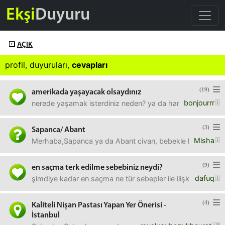
Ekşi
Duyuru
AÇIK
profil
,
duyuruları
,
cevapları
(19)
amerikada yaşayacak olsaydınız
bonjourrr
nerede yaşamak isterdiniz neden? ya da hangi eyalette 
(3)
Sapanca/ Abant
Misha
Merhaba,Sapanca ya da Abant civarı, bebekle kalınabilecek
(9)
en saçma terk edilme sebebiniz neydi?
dafuq
şimdiye kadar en saçma ne tür sebepler ile ilişkileriniz bitti
(4)
Kaliteli Nişan Pastası Yapan Yer Önerisi -
İstanbul