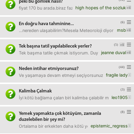
peki bu gömlek nasıl?
high hopes of the sozluk
fiyat 170 bu arada.biraz fazla geldi bana.gerçi 300 tl'ye
(6)
En doğru hava tahminine...
msb
...nereden ulaşabilirim?Mesela Meteoroloji diyor ki "yar
(5)
Tek başına tatil yapılabilecek yerler?
jeanne duval
Tek başıma tatile çıkmak istiyorum. Duygusal anlamda kötü
(44)
Neden intihar etmiyorsunuz?
fragile lady
Ve yaşamaya devam etmeyi seçiyorsunuz?
(3)
Kalimba Çalmak
leo1905
İyi kötü bağlama çalan biri kalimba çalabilir mi?Başlangıç i
(8)
Yemek yapmakta çok kötüyüm, zamanla
duzelebilen bir şey mi?
epistemic_regress
Ortalama bir erkekten daha kötü yemek yapıyorum. Bayağı 