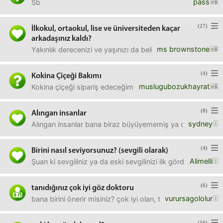
pass
Sb
(27)
İlkokul, ortaokul, lise ve üniversiteden kaçar
arkadaşınız kaldı?
ms brownstone
Yakınlık derecenizi ve yaşınızı da belirtirseniz çok güze
(4)
Kokina Çiçeği Bakımı
muslugubozukhayrat
Kokina çiçeği sipariş edeceğim. Ancak hemen solsun gitsin
(8)
Alıngan insanlar
sydney
Alıngan insanlar bana biraz büyüyememiş ya da her şeyin ke
(4)
Birini nasıl seviyorsunuz? (sevgili olarak)
Alimelli
Şuan ki sevgiliniz ya da eski sevgilinizi ilk gördüğünüz 
(6)
tanıdığınız çok iyi göz doktoru
vurursagololur
bana birini önerir misiniz? çok iyi olan, tavsiye ettiğiniz 
(16)