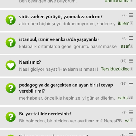
damladamla
Ben çekingen diye biliyorum.
(7)
virüs varken yürüyüş yapmak zararlı mı?
ikilem
abim ben hiçbir şeye dokunmuyorum, sadece yürüyüp geliy
(8)
istanbul, izmir ve ankara’da yaşayanlar
asaf
kalabalık ortamlarda genel görüntü nasıl? maske takanlar, ç
(10)
Nasılsınız?
Tersidüzükilec
Nasıl gidiyor hayat?Havaların ısınması biraz iyi hissetmemi
(16)
pedagog ya da gerçekten anlayan birisi cevap
verebilir mi?
cahs
merhabalar. öncelikle hepinize iyi günler dilerim.ben ceb
(9)
Bu yaz tatilde nerdesiniz?
va
Bir bölgeden, bir otelden yer ayırttınız mı? Neresi?Bir yer
(16)