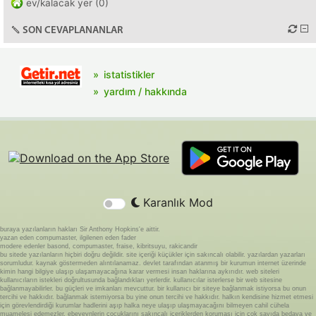
ev/kalacak yer (0)
SON CEVAPLANANLAR
istatistikler
yardım / hakkında
Karanlık Mod
buraya yazılanların hakları Sir Anthony Hopkins'e aittir.
yazan eden compumaster, ilgilenen eden fader
modere edenler basond, compumaster, fraise, kibritsuyu, rakicandir
bu sitede yazılanların hiçbiri doğru değildir. site içeriği küçükler için sakıncalı olabilir. yazılardan yazarları
sorumludur. kaynak göstermeden alıntılanamaz. devlet tarafından atanmış bir kurumun internet üzerinde
kimin hangi bilgiye ulaşıp ulaşamayacağına karar vermesi insan haklarına aykırıdır. web siteleri
kullanıcıların istekleri doğrultusunda bağlandıkları yerlerdir. kullanıcılar isterlerse bir web sitesine
bağlanmayabilirler. bu güçleri ve imkanları mevcuttur. bir kullanıcı bir siteye bağlanmak istiyorsa bu onun
tercihi ve hakkıdır. bağlanmak istemiyorsa bu yine onun tercihi ve hakkıdır. halkın kendisine hizmet etmesi
için görevlendirdiği kurumlar hadlerini aşıp halka neye ulaşıp ulaşmayacağını bilmeyen cahil cühela
muamelesi edemezler. ebeveynlerin çocuklarını sakıncalı içeriklerden koruması için çok sayıda bedava ve