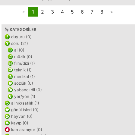
«
1
2
3
4
5
6
7
8
»
KATEGORILER
duyuru (0)
soru (21)
ai (0)
müzik (0)
film/dizi (1)
teknik (1)
medikal (1)
sözlük (0)
yabancı dil (0)
yer/yön (1)
alınık/satılık (1)
gönül işleri (0)
hayvan (0)
kayıp (0)
kan aranıyor (0)