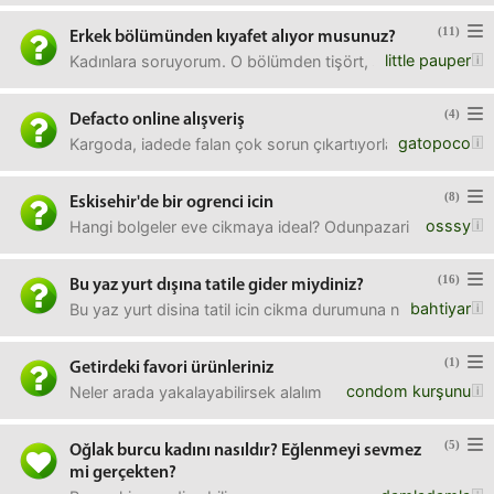
(11)
Erkek bölümünden kıyafet alıyor musunuz?
little pauper
Kadınlara soruyorum. O bölümden tişört, sweatshirt vb alı
(4)
Defacto online alışveriş
gatopoco
Kargoda, iadede falan çok sorun çıkartıyorlar mı? Burdan 
(8)
Eskisehir'de bir ogrenci icin
osssy
Hangi bolgeler eve cikmaya ideal? Odunpazari merkezi dedile
(16)
Bu yaz yurt dışına tatile gider miydiniz?
bahtiyar
Bu yaz yurt disina tatil icin cikma durumuna nasil bakiyors
(1)
Getirdeki favori ürünleriniz
condom kurşunu
Neler arada yakalayabilirsek alalım
(5)
Oğlak burcu kadını nasıldır? Eğlenmeyi sevmez
mi gerçekten?