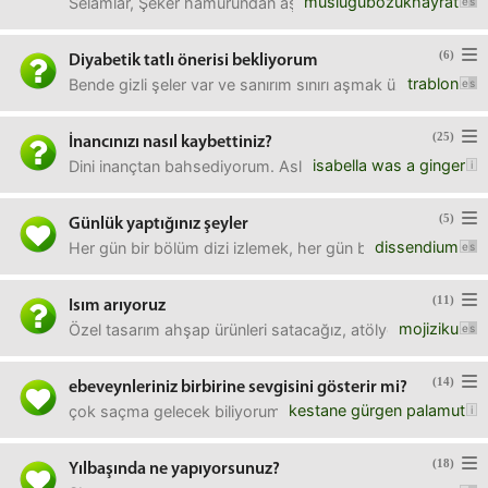
muslugubozukhayrat
Selamlar, Şeker hamurundan aşırı irrite oluyorum. Kaliteli, 
(6)
Diyabetik tatlı önerisi bekliyorum
trablon
Bende gizli şeler var ve sanırım sınırı aşmak üzere.Ama ta
(25)
İnancınızı nasıl kaybettiniz?
isabella was a ginger
Dini inançtan bahsediyorum. Aslında daha çok bu süreçteki
(5)
Günlük yaptığınız şeyler
dissendium
Her gün bir bölüm dizi izlemek, her gün belirli bir süre ya
(11)
Isım arıyoruz
mojiziku
Özel tasarım ahşap ürünleri satacağız, atölyemiz var artı
(14)
ebeveynleriniz birbirine sevgisini gösterir mi?
kestane gürgen palamut
çok saçma gelecek biliyorum ama bunu düşündüm geçen gün.
(18)
Yılbaşında ne yapıyorsunuz?