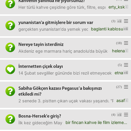
Kahvenin yanında ne yiyorsunuz?
erty_ksk
Her türlü kahve çeşidine göre türk, filtre, espresso vs. 
(3)
yunanistan'a gitmişlere bir sorum var
baglanti kablosu
gerçekten yunanistan'da yemek yediğinizde önünüzdeki t
(18)
Nereye tayin isterdiniz
helena
Akdeniz ege marmara hariç anadolu’da büyük olmayan bir ş
(5)
İnternetten çiçek olayı
etna
14 Şubat sevgililer gününde bizi rezil etmeyecek hangi sit
(27)
Sabiha Gökçen kazası Pegasus’a bakışınızı
etkiledi mi?
asaf
2 senede 3. pistten çıkan uçak vakası yaşandı. “Pegasus
(4)
Bosna-Hersek'e giriş?
bir fincan kahve ile film izlemek
İlk kez gideceğim Mayıs ayında. Düz bordo pasaport var Far