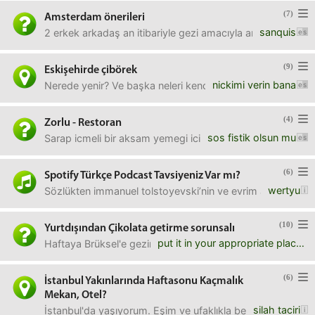
(7)
Amsterdam önerileri
sanquis
2 erkek arkadaş an itibariyle gezi amacıyla amsterdama gidi
(9)
Eskişehirde çibörek
nickimi verin bana
Nerede yenir? Ve başka neleri kendine hastır?
(4)
Zorlu - Restoran
sos fistik olsun mu
Sarap icmeli bir aksam yemegi icin Zorlu'da nereyi onerirsi
(6)
Spotify Türkçe Podcast Tavsiyeniz Var mı?
wertyu
Sözlükten immanuel tolstoyevski’nin ve evrim ağacı’nın yayı
(10)
Yurtdışından Çikolata getirme sorunsalı
put it in your appropriate place
Haftaya Brüksel'e gezim var. Niyetim bazı arkadaşlarıma çik
(6)
İstanbul Yakınlarında Haftasonu Kaçmalık
Mekan, Otel?
silah taciri
İstanbul'da yaşıyorum. Eşim ve ufaklıkla beraber haftasonu