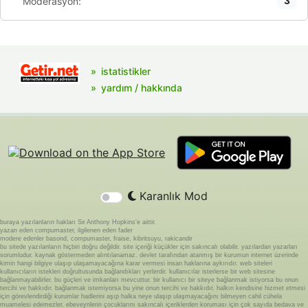
Moderasyon:
3
istatistikler
yardım / hakkında
Karanlık Mod
buraya yazılanların hakları Sir Anthony Hopkins'e aittir.
yazan eden compumaster, ilgilenen eden fader
modere edenler basond, compumaster, fraise, kibritsuyu, rakicandir
bu sitede yazılanların hiçbiri doğru değildir. site içeriği küçükler için sakıncalı olabilir. yazılardan yazarları
sorumludur. kaynak göstermeden alıntılanamaz. devlet tarafından atanmış bir kurumun internet üzerinde
kimin hangi bilgiye ulaşıp ulaşamayacağına karar vermesi insan haklarına aykırıdır. web siteleri
kullanıcıların istekleri doğrultusunda bağlandıkları yerlerdir. kullanıcılar isterlerse bir web sitesine
bağlanmayabilirler. bu güçleri ve imkanları mevcuttur. bir kullanıcı bir siteye bağlanmak istiyorsa bu onun
tercihi ve hakkıdır. bağlanmak istemiyorsa bu yine onun tercihi ve hakkıdır. halkın kendisine hizmet etmesi
için görevlendirdiği kurumlar hadlerini aşıp halka neye ulaşıp ulaşmayacağını bilmeyen cahil cühela
muamelesi edemezler. ebeveynlerin çocuklarını sakıncalı içeriklerden koruması için çok sayıda bedava ve