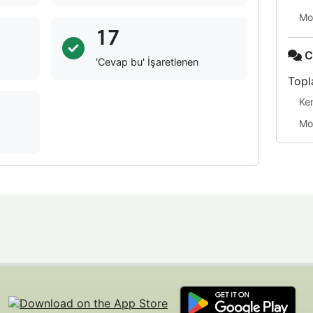
Mo
17
C
'Cevap bu' İşaretlenen
Topl
Ke
Mo