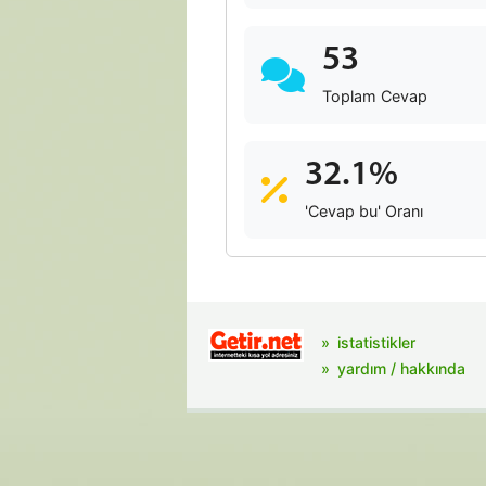
53
Toplam Cevap
32.1%
'Cevap bu' Oranı
istatistikler
yardım / hakkında