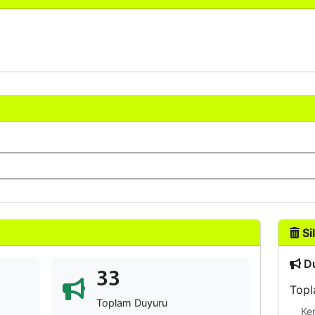
Sil
Du
33
Topl
Toplam Duyuru
Ke