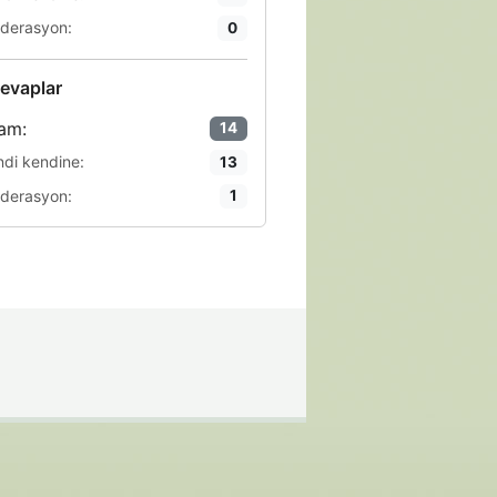
derasyon:
0
evaplar
am:
14
ndi kendine:
13
derasyon:
1