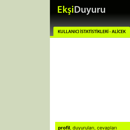
Ekşi
Duyuru
KULLANICI İSTATISTIKLERI - ALICEK
profil
,
duyuruları
,
cevapları