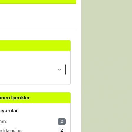
inen İçerikler
yurular
am:
2
ndi kendine:
2