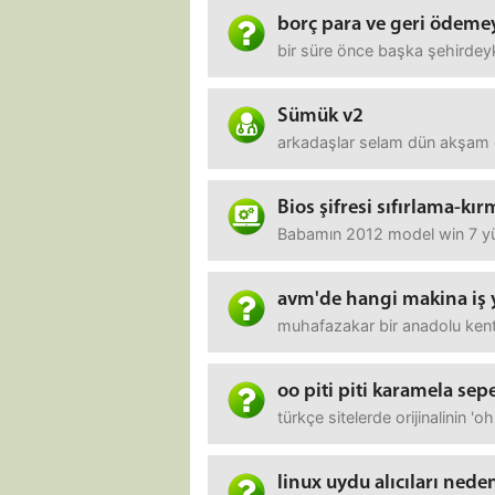
borç para ve geri ödeme
bir süre önce başka şehirdeyk
Sümük v2
arkadaşlar selam dün akşam d
Bios şifresi sıfırlama-k
Babamın 2012 model win 7 yük
avm'de hangi makina iş 
muhafazakar bir anadolu kenti
oo piti piti karamela sepe
türkçe sitelerde orijinalinin '
linux uydu alıcıları nede