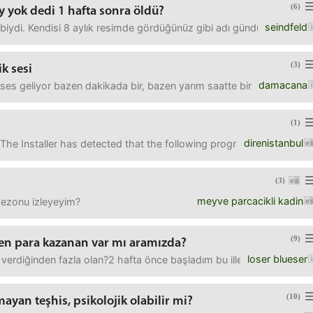
(6)
y yok dedi 1 hafta sonra öldü?
seindfeld
iydi. Kendisi 8 aylık resimde gördüğünüz gibi adı gündüz olan van
(3)
k sesi
damacana
e ses geliyor bazen dakikada bir, bazen yarım saatte bir. çok hafif b
(1)
direnistanbul
The Installer has detected that the following programs are running:
(3)
meyve parcacikli kadin
sezonu izleyeyim?
(9)
en para kazanan var mı aramızda?
loser blueser
ğı verdiğinden fazla olan?2 hafta önce başladım bu illete 50 lira git
(10)
ayan teşhis, psikolojik olabilir mi?