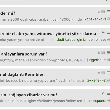
(5)
eder mi?
konskenkova
ama 2009 ocak çıkışlı arabam var. 48000 km de şu an ve üstünde tak
(4)
ı bir el atın yahu. windows yönetici şifresi kırma
dedi kalabaligin icinden bir ses
oka yaramıyor bu haliyle allahın belası microsoft win 8 e tüm desteği
(3)
n anlayanlara sorum var !
juggerhaunt
ım;http://image5.sahibinden.com/photos/16/24/76/255162476l8y.jpgm
(3)
et Bağlantı Kesintileri
tekkenekket
nir bozucu bir durumu yaşıyorum 1 aydır. internet bağlantısı başlangıç
(2)
sini sağlayan cihazlar var mı?
theconqueror
sizin bulduğunuz ilginç çözümler?(camın önüne tencere koydum daha