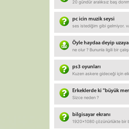
20 gündür aralıksız baş donmes
pc icin muzik seysi
ses istediğim gibi gelmiyor. v
Öyle haydaa deyip uzaya 
ne olur ? Bununla ilgili bir ç
ps3 oyunları
Kuzen askere gideceği için el
Erkeklerde ki "büyük mem
Sizce neden ?
bilgisayar ekranı
1920x1080 çözünürlükte bir bi