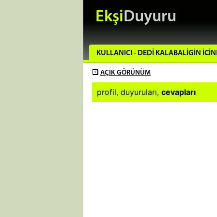
Ekşi
Duyuru
KULLANICI - DEDI KALABALIGIN ICIN
AÇIK
GÖRÜNÜM
profil
,
duyuruları
,
cevapları