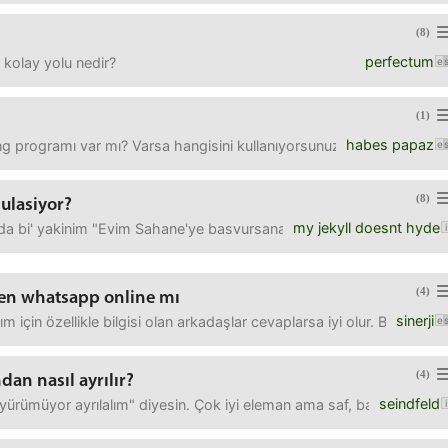
(8)
perfectum
kolay yolu nedir?
(1)
habes papaz
ing programı var mı? Varsa hangisini kullanıyorsunuz?
(8)
 ulasiyor?
my jekyll doesnt hyde
a bi' yakinim "Evim Sahane'ye basvursana..." diye bi' talepte bulu
(4)
en whatsapp online mı
sinerji
m için özellikle bilgisi olan arkadaşlar cevaplarsa iyi olur. Bi a
(4)
dan nasıl ayrılır?
seindfeld
iz yürümüyor ayrılalım" diyesin. Çok iyi eleman ama saf, başka arkad