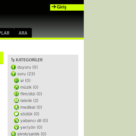
Giriş
PLAR
ARA
KATEGORILER
duyuru (0)
soru (23)
ai (0)
müzik (0)
film/dizi (0)
teknik (2)
medikal (0)
sözlük (0)
yabancı dil (0)
yer/yön (0)
alınık/satılık (0)