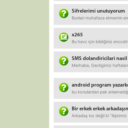
Sifrelerimi unutuyorum
Bunlari muhafaza etmemin en 
x265
Bu hevc için bildiğiniz encod
SMS dolandiricilari nasil
Merhaba, Gectigimiz haftalard
android program yazark
bu konulardan pek anlamadığı
Bir erkek erkek arkadaşın
Arkadaş kız değil ki "ilişkim