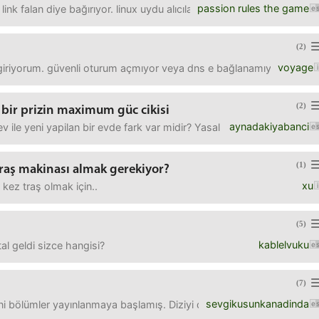
passion rules the game
ş link falan diye bağırıyor. linux uydu alıcıları da azıcık maliyetl
(2)
voyage
 giriyorum. güvenli oturum açmıyor veya dns e bağlanamıyorum. bir d
(2)
 bir prizin maximum güc cikisi
aynadakiyabanci
v ile yeni yapilan bir evde fark var midir? Yasal olarak kam amper c
(1)
 traş makinası almak gerekiyor?
xu
 kez traş olmak için..
(5)
kablelvuku
al geldi sizce hangisi?
(7)
sevgikusunkanadinda
yeni bölümler yayınlanmaya başlamış. Diziyi daha öncesinden izley