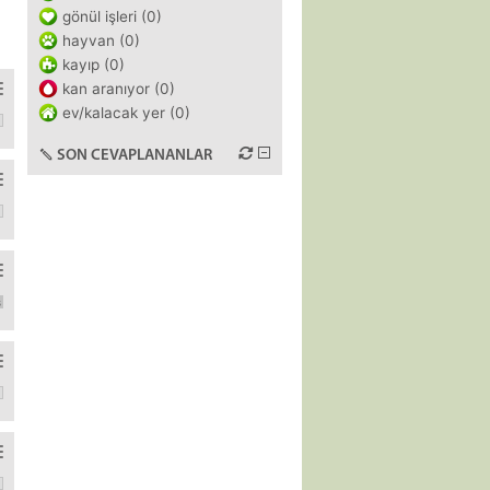
gönül işleri (0)
hayvan (0)
kayıp (0)
kan aranıyor (0)
ev/kalacak yer (0)
steleniyor. bu isimler ekranin belli yerlerinde olmali gorsellik ac
SON CEVAPLANANLAR
or. ne yapacağım ben var mı bir yolu bu işin:( nasıl engelledilerse bun