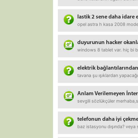
lastik 2 sene daha idare 
opel astra h kasa 2008 model 
duyurunun hacker okanlar
windows 8 tablet var. hiç bi b
elektrik bağlantılarında
tavana şu ışıklardan yapacağ
Anlam Verilemeyen İntern
sevgili sözlükçüler merhaba,si
telefonun daha iyi çekme
baz istasyonu dışında? veya 