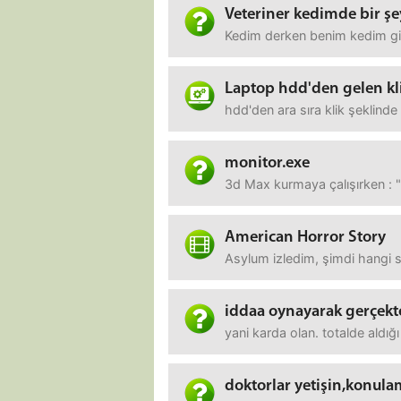
Veteriner kedimde bir şe
Kedim derken benim kedim gib
Laptop hdd'den gelen kli
hdd'den ara sıra klik şeklind
monitor.exe
3d Max kurmaya çalışırken : "
American Horror Story
Asylum izledim, şimdi hangi 
iddaa oynayarak gerçekt
yani karda olan. totalde aldı
doktorlar yetişin,konulam