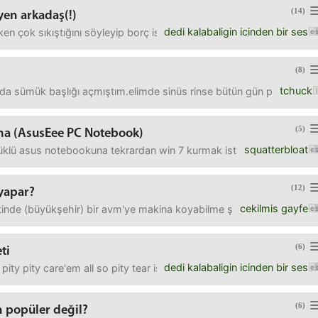
(14)
yen arkadaş(!)
dedi kalabaligin icinden bir ses
en çok sıkıştığını söyleyip borç isteyen birine az bir miktar borç
(8)
tchuck
a sümük başlığı açmıştım.elimde sinüs rinse bütün gün püskürtüyor
(5)
ırma (AsusEee PC Notebook)
squatterbloat
lü asus notebookuna tekrardan win 7 kurmak istiyorum. kendi içinde
(12)
yapar?
cekilmis gayfe
nde (büyükşehir) bir avm'ye makina koyabilme şansımız var.halihazı
(6)
ti
dedi kalabaligin icinden bir ses
oh pity pity care'em all so pity tear is the last thing gymnastic' old
(6)
n popüler değil?