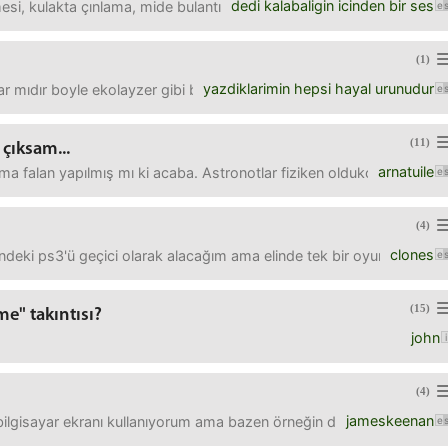
dedi kalabaligin icinden bir ses
i, kulakta çınlama, mide bulantısı parmak uçlarında iğne batması gibi
(1)
yazdiklarimin hepsi hayal urunudur
ar mıdır boyle ekolayzer gibi birşey ayarlıyabilecegim? bazı bilgisay
(11)
çıksam...
arnatuile
alışma falan yapılmış mı ki acaba. Astronotlar fiziken oldukça uzun sü
(4)
clones
indeki ps3'ü geçici olarak alacağım ama elinde tek bir oyun varmış
(15)
e" takıntısı?
john
(4)
jameskeenan
lgisayar ekranı kullanıyorum ama bazen örneğin dns ayarlarına girdi