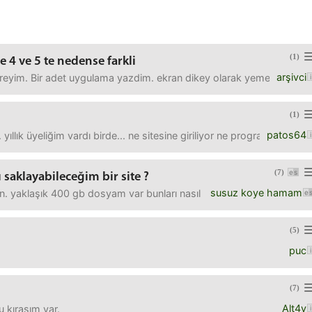
(1)
4 ve 5 te nedense farkli
arşivci
yim. Bir adet uygulama yazdim. ekran dikey olarak yemek isimleri li
(1)
patos64
 yıllık üyeliğim vardı birde... ne sitesine giriliyor ne program açılıy
(7)
 saklayabileceğim bir site ?
susuz koye hamam
n. yaklaşık 400 gb dosyam var bunları nasıl muhafaza edebilirim ?
(5)
puc
(7)
Alt4y
u kırasım var.