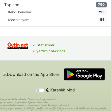
Toplam:
790
Kendi kendine:
735
Moderasyon:
55
istatistikler
yardım / hakkında
Karanlık Mod
buraya yazılanların hakları Sir Anthony Hopkins'e aittir.
yazan eden compumaster, ilgilenen eden fader
modere edenler basond, compumaster, fraise, kibritsuyu, rakicandir
bu sitede yazılanların hiçbiri doğru değildir. site içeriği küçükler için sakıncalı olabilir. yazılardan yazarları