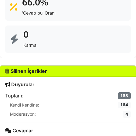
66.0%
'Cevap bu' Oranı
0
Karma
Silinen İçerikler
Duyurular
Toplam:
168
Kendi kendine:
164
Moderasyon:
4
Cevaplar