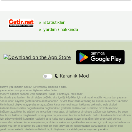
istatistikler
yardım / hakkında
Karanlık Mod
buraya yazılanların hakları Sir Anthony Hopkins'e aittir.
yazan eden compumaster, ilgilenen eden fader
modere edenler basond, compumaster, fraise, kibritsuyu, rakicandir
bu sitede yazılanların hiçbiri doğru değildir. site içeriği küçükler için sakıncalı olabilir. yazılardan yazarları
sorumludur. kaynak göstermeden alıntılanamaz. devlet tarafından atanmış bir kurumun internet üzerinde
kimin hangi bilgiye ulaşıp ulaşamayacağına karar vermesi insan haklarına aykırıdır. web siteleri
kullanıcıların istekleri doğrultusunda bağlandıkları yerlerdir. kullanıcılar isterlerse bir web sitesine
bağlanmayabilirler. bu güçleri ve imkanları mevcuttur. bir kullanıcı bir siteye bağlanmak istiyorsa bu onun
tercihi ve hakkıdır. bağlanmak istemiyorsa bu yine onun tercihi ve hakkıdır. halkın kendisine hizmet etmesi
için görevlendirdiği kurumlar hadlerini aşıp halka neye ulaşıp ulaşmayacağını bilmeyen cahil cühela
muamelesi edemezler. ebeveynlerin çocuklarını sakıncalı içeriklerden koruması için çok sayıda bedava ve
ücretli yazılım mevcuttur. bu yazılımlar bir web tarayıcısını kullanmaktan daha karmaşık teknik bilgi
gerektirmemektedir. devletin milletini küçük düşürmesi ve ebleh yerine koyması yasaktır.