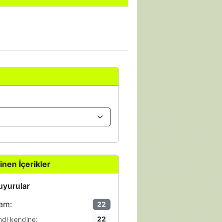
inen İçerikler
yurular
am:
22
ndi kendine:
22