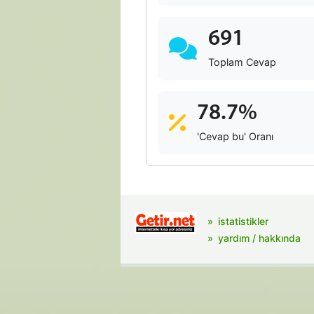
691
Toplam Cevap
78.7%
'Cevap bu' Oranı
istatistikler
yardım / hakkında