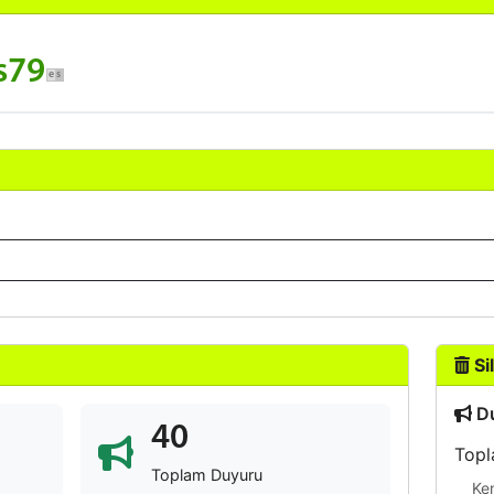
s79
Sil
Du
40
Topl
Toplam Duyuru
Ke