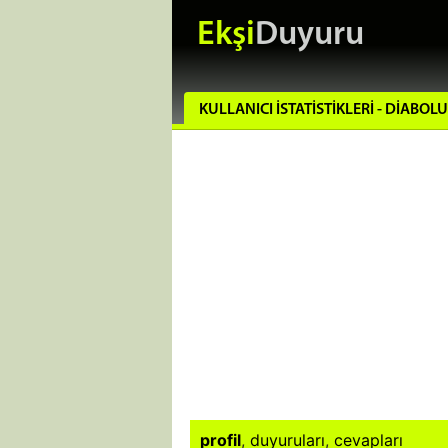
Ekşi
Duyuru
KULLANICI İSTATISTIKLERI - DIABOL
profil
,
duyuruları
,
cevapları