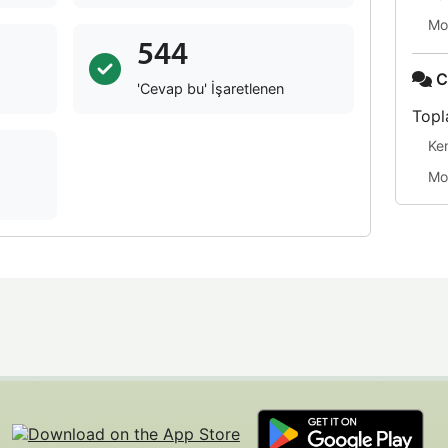
Mo
544
C
'Cevap bu' İşaretlenen
Topl
Ke
Mo