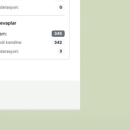
derasyon:
0
evaplar
am:
345
ndi kendine:
342
derasyon:
3