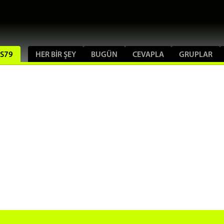
US79
HER BIR ŞEY
BUGÜN
CEVAPLA
GRUPLAR