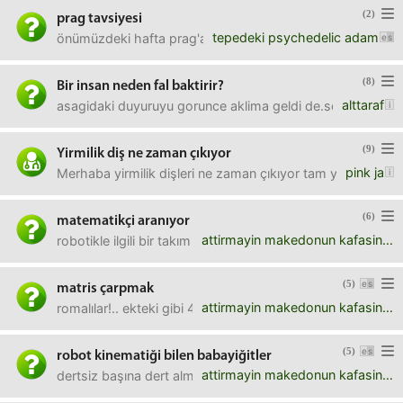
(2)
prag tavsiyesi
tepedeki psychedelic adam
önümüzdeki hafta prag'a gidiyorum. 3-4 günüm olacak. bik
(8)
Bir insan neden fal baktirir?
alttaraf
asagidaki duyuruyu gorunce aklima geldi de.soz meclisten d
(9)
Yirmilik diş ne zaman çıkıyor
pink ja
Merhaba yirmilik dişleri ne zaman çıkıyor tam yirmi yaş
(6)
matematikçi aranıyor
attirmayin makedonun kafasini
robotikle ilgili bir takım sorunlar yaşıyorum. matris çarpm
(5)
matris çarpmak
attirmayin makedonun kafasini
romalılar!.. ekteki gibi 4x4, altı adet matrisi tek seferde 
(5)
robot kinematiği bilen babayiğitler
attirmayin makedonun kafasini
dertsiz başına dert almak isteyenlere birkaç sorum var:1- i