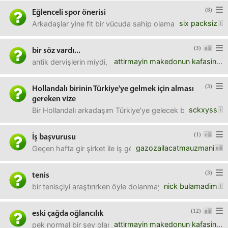
(8)
Eğlenceli spor önerisi
six packsiz
Arkadaşlar yine fit bir vücuda sahip olamayan ve bunu ta
(3)
bir söz vardı...
attirmayin makedonun kafasini
antik dervişlerin miydi, rönesans mecmualarından mıydı, b
(3)
Hollandalı birinin Türkiye'ye gelmek için alması
gereken vize
sckxyss
Bir Hollandalı arkadaşım Türkiye'ye gelecek bir ay sonra,
(1)
İş başvurusu
gazozailacatmauzmani
Geçen hafta gir şirket ile iş görüşmesine gittim. Adaml
(3)
tenis
nick bulamadim
bir tenisçiyi araştırırken öyle dolanmaya başladım. yanda
(12)
eski çağda oğlancılık
attirmayin makedonun kafasini
pek normal bir şey olarak karşılanıyormuş sanıyorum.harem s