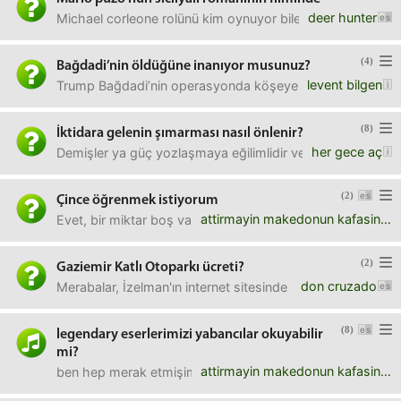
deer hunter
Michael corleone rolünü kim oynuyor bilen var mı? Veya kit
(4)
Bağdadi’nin öldüğüne inanıyor musunuz?
levent bilgen
Trump Bağdadi’nin operasyonda köşeye sıkışıp 3 çocuğunu ö
(8)
İktidara gelenin şımarması nasıl önlenir?
her gece aç
Demişler ya güç yozlaşmaya eğilimlidir ve mutlak güç mutl
(2)
Çince öğrenmek istiyorum
attirmayin makedonun kafasini
Evet, bir miktar boş vaktim ve bu işe ayırabileceğim 0 TL
(2)
Gaziemir Katlı Otoparkı ücreti?
don cruzado
Merabalar, İzelman'ın internet sitesinde Gaziemir katlı o
(8)
legendary eserlerimizi yabancılar okuyabilir
mi?
attirmayin makedonun kafasini
ben hep merak etmişimdir. şimdi bizde mesela kasideler var,