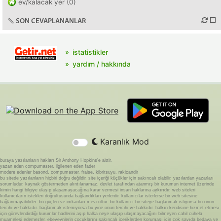
ev/kalacak yer (0)
SON CEVAPLANANLAR
istatistikler
yardım / hakkında
Karanlık Mod
buraya yazılanların hakları Sir Anthony Hopkins'e aittir.
yazan eden compumaster, ilgilenen eden fader
modere edenler basond, compumaster, fraise, kibritsuyu, rakicandir
bu sitede yazılanların hiçbiri doğru değildir. site içeriği küçükler için sakıncalı olabilir. yazılardan yazarları
sorumludur. kaynak göstermeden alıntılanamaz. devlet tarafından atanmış bir kurumun internet üzerinde
kimin hangi bilgiye ulaşıp ulaşamayacağına karar vermesi insan haklarına aykırıdır. web siteleri
kullanıcıların istekleri doğrultusunda bağlandıkları yerlerdir. kullanıcılar isterlerse bir web sitesine
bağlanmayabilirler. bu güçleri ve imkanları mevcuttur. bir kullanıcı bir siteye bağlanmak istiyorsa bu onun
tercihi ve hakkıdır. bağlanmak istemiyorsa bu yine onun tercihi ve hakkıdır. halkın kendisine hizmet etmesi
için görevlendirdiği kurumlar hadlerini aşıp halka neye ulaşıp ulaşmayacağını bilmeyen cahil cühela
muamelesi edemezler. ebeveynlerin çocuklarını sakıncalı içeriklerden koruması için çok sayıda bedava ve