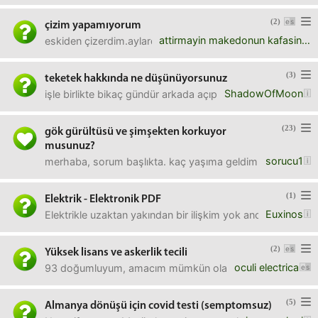
(2)
çizim yapamıyorum
attirmayin makedonun kafasini
eskiden çizerdim.aylardır tek bir düzgün portre çizemedi
(3)
teketek hakkında ne düşünüyorsunuz
ShadowOfMoon
işle birlikte bikaç gündür arkada açıp dinliyorum ilber 
(23)
gök gürültüsü ve şimşekten korkuyor
musunuz?
sorucu1
merhaba, sorum başlıkta. kaç yaşıma geldim hala çekiniy
(1)
Elektrik - Elektronik PDF
Euxinos
Elektrikle uzaktan yakından bir ilişkim yok ancak en azınd
(2)
Yüksek lisans ve askerlik tecili
oculi electrica
93 doğumluyum, amacım mümkün olan en uzak tarihe askerli
(5)
Almanya dönüşü için covid testi (semptomsuz)