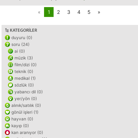
«
1
2
3
4
5
»
KATEGORILER
duyuru (0)
soru (24)
ai (0)
müzik (3)
film/dizi (0)
teknik (0)
medikal (1)
sözlük (0)
yabancı dil (0)
yer/yön (0)
alınık/satılık (0)
gönül işleri (1)
hayvan (0)
kayıp (0)
kan aranıyor (0)