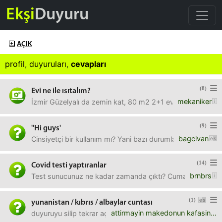
Ekşi
Duyuru
AÇIK
profil
,
duyuruları
,
cevapları
(8)
Evi ne ile ısıtalım?
mekaniker
İzmir Güzelyalı da zemin kat, 80 m2 2+1 evimiz var. Bu ev 2 
(9)
"Hi guys'
bagcivan
Cinsiyetçi bir kullanım mı? Yani bazı durumlarda kadınlar 
(14)
Covid testi yaptıranlar
brnbrs
Test sunucunuz ne kadar zamanda çıktı? Cumartesi yaptırd
(1)
yunanistan / kıbrıs / albaylar cuntası
attirmayin makedonun kafasini
duyuruyu silip tekrar açtım çünkü çok az kişi görmüş.Kıb