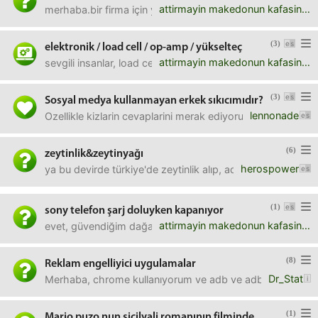
attirmayin makedonun kafasini
merhaba.bir firma için yapmaya çalıştığım ürün, firma ile 
(3)
elektronik / load cell / op-amp / yükselteç
attirmayin makedonun kafasini
sevgili insanlar, load cell'imin çıkışını basit bir op-amp
(3)
Sosyal medya kullanmayan erkek sıkıcımıdır?
lennonade
Ozellikle kizlarin cevaplarini merak ediyorumHerhangi bi 
(6)
zeytinlik&zeytinyağı
herospower
ya bu devirde türkiye'de zeytinlik alıp, adam bulunup yetiş
(1)
sony telefon şarj doluyken kapanıyor
attirmayin makedonun kafasini
evet, güvendiğim dağa kar yağdı ve beş parasızım.umutsuz
(8)
Reklam engelliyici uygulamalar
Dr_Stat
Merhaba, chrome kullanıyorum ve adb ve adb plus kullanıyor
(1)
Mario puzo nun sicilyali romanının filminde