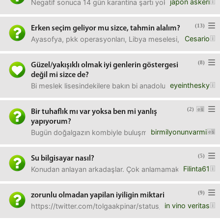
japon askeri
Negatif sonuca 14 gün karantina şartı yokmuş Almanya’da
(13)
Erken seçim geliyor mu sizce, tahmin alalım?
Cesario
Ayasofya, pkk operasyonları, Libya meselesi, seçim sistem
(8)
Güzel/yakışıklı olmak iyi genlerin göstergesi
değil mi sizce de?
eyeinthesky
Bi meslek lisesindekilere bakın bi anadolu fen liselerine
(2)
Bir tuhaflık mı var yoksa ben mi yanlış
yapıyorum?
birmilyonunvarmi
Bugün doğalgazın kombiyle buluşması için tesisatçılar gel
(5)
Su bilgisayar nasıl?
Filinta61
Konudan anlayan arkadaşlar. Çok anlamamakla beraber oyun
(9)
zorunlu olmadan yapilan iyiligin miktari
in vino veritas
https://twitter.com/tolgaakpinar/status/12735289950621982