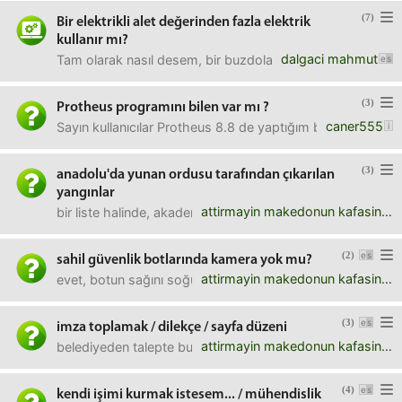
(7)
Bir elektrikli alet değerinden fazla elektrik
kullanır mı?
dalgaci mahmut
Tam olarak nasıl desem, bir buzdolabı düşünelim. Bu buzdola
(3)
Protheus programını bilen var mı ?
caner555
Sayın kullanıcılar Protheus 8.8 de yaptığım bir projeyi , 
(3)
anadolu'da yunan ordusu tarafından çıkarılan
yangınlar
attirmayin makedonun kafasini
bir liste halinde, akademik bir kaynak göremedim.duymuş
(2)
sahil güvenlik botlarında kamera yok mu?
attirmayin makedonun kafasini
evet, botun sağını soğulu gören kamera yok mu hiç bu botl
(3)
imza toplamak / dilekçe / sayfa düzeni
attirmayin makedonun kafasini
belediyeden talepte bulunmak için imza toplayacağım.toplay
(4)
kendi işimi kurmak istesem... / mühendislik