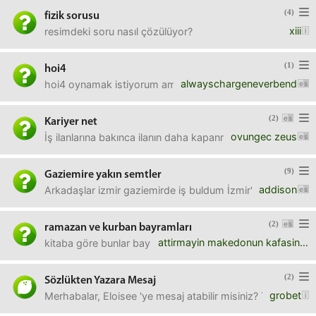
(4)
fizik sorusu
xiii
resimdeki soru nasıl çözülüyor?
(1)
hoi4
alwayschargeneverbend
hoi4 oynamak istiyorum ama ögreticisi cok kotu. daha once
(2)
Kariyer net
ovungec zeus
İş ilanlarına bakınca ilanın daha kapanmadigi görülüyor anc
(9)
Gaziemire yakın semtler
addison
Arkadaşlar izmir gaziemirde iş buldum İzmir'i bilmiyorum e
(2)
ramazan ve kurban bayramları
attirmayin makedonun kafasini
kitaba göre bunlar bayram mı?aralarındaki fark nedir?rama
(2)
Sözlükten Yazara Mesaj
grobet
Merhabalar, Eloisee 'ye mesaj atabilir misiniz? Teşekkürler