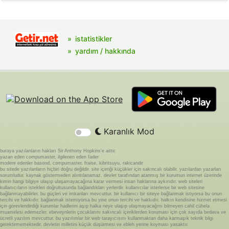
istatistikler
yardım / hakkında
Karanlık Mod
buraya yazılanların hakları Sir Anthony Hopkins'e aittir.
yazan eden compumaster, ilgilenen eden fader
modere edenler basond, compumaster, fraise, kibritsuyu, rakicandir
bu sitede yazılanların hiçbiri doğru değildir. site içeriği küçükler için sakıncalı olabilir. yazılardan yazarları
sorumludur. kaynak göstermeden alıntılanamaz. devlet tarafından atanmış bir kurumun internet üzerinde
kimin hangi bilgiye ulaşıp ulaşamayacağına karar vermesi insan haklarına aykırıdır. web siteleri
kullanıcıların istekleri doğrultusunda bağlandıkları yerlerdir. kullanıcılar isterlerse bir web sitesine
bağlanmayabilirler. bu güçleri ve imkanları mevcuttur. bir kullanıcı bir siteye bağlanmak istiyorsa bu onun
tercihi ve hakkıdır. bağlanmak istemiyorsa bu yine onun tercihi ve hakkıdır. halkın kendisine hizmet etmesi
için görevlendirdiği kurumlar hadlerini aşıp halka neye ulaşıp ulaşmayacağını bilmeyen cahil cühela
muamelesi edemezler. ebeveynlerin çocuklarını sakıncalı içeriklerden koruması için çok sayıda bedava ve
ücretli yazılım mevcuttur. bu yazılımlar bir web tarayıcısını kullanmaktan daha karmaşık teknik bilgi
gerektirmemektedir. devletin milletini küçük düşürmesi ve ebleh yerine koyması yasaktır.