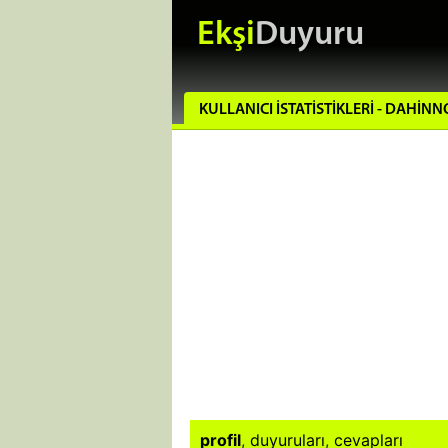
Ekşi
Duyuru
KULLANICI İSTATISTIKLERI - DAHIN
profil
,
duyuruları
,
cevapları