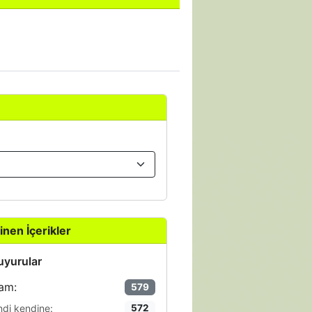
inen İçerikler
yurular
am:
579
ndi kendine:
572