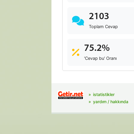
2103
Toplam Cevap
75.2%
'Cevap bu' Oranı
istatistikler
yardım / hakkında