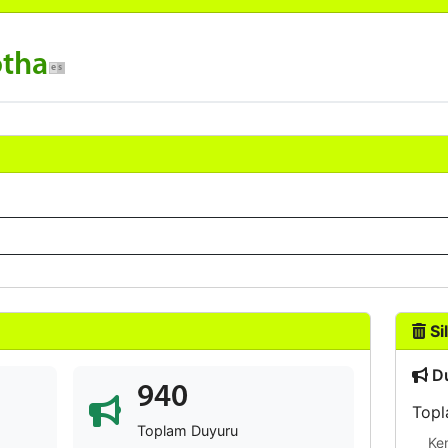
otha
Sil
Du
940
Topl
Toplam Duyuru
Ke