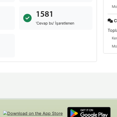
Mo
1581
C
'Cevap bu' İşaretlenen
Topl
Ke
Mo