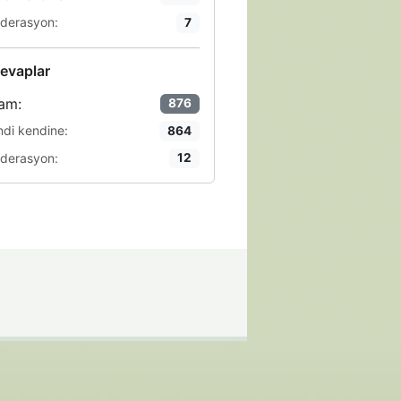
derasyon:
7
evaplar
am:
876
ndi kendine:
864
derasyon:
12