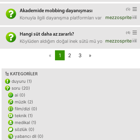
(5)
Akademide mobbing dayanışması
mezzosprite
Konuyla ilgili dayanışma platformları var mı? Köle gibi 
(4)
Hangi süt daha az zararlı?
mezzosprite
Köylüden aldığım doğal inek sütü mü yoksa markette satıla
«
1
2
3
»
KATEGORILER
duyuru (1)
soru (20)
ai (0)
müzik (2)
film/dizi (0)
teknik (1)
medikal (1)
sözlük (0)
yabancı dil (0)