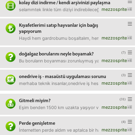
kolay dizi indirme / kendi arşivinizi paylaşma
mezzosprite
selammtek linkle tüm diziyi indirebileceğim siteler var mıd
Kıyafetlerimi satıp hayvanlar için bağış
yapıyorum
mezzosprite
Haydi hem gardrobumu boşaltalım, hem de hayvanlara yardı
(7)
doğalgaz borularını neyle boyamak?
mezzosprite
Bu boruların boyanması zorunluymuş ya, belli bir tür boya
(3)
onedrive iş - masaüstü uygulaması sorunu
mezzosprite
merhaba teknik insanlar,onedrive iş hesabımın masaüstü uy
(31)
Gitmeli miyim?
mezzosprite
Eşim benden 1500 km uzakta yaşıyor ve covid olmuş olabili
(4)
Perde genişletme
mezzosprite
İnternetten perde aldım ve aptalca bir hata yaparak ölçü ola