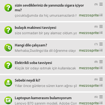
(9)
sizin sevdikleriniz de yanınızda sigara içiyor
mu?
mezzosprite
çocukluğumda da hiç umursamazlardı hatırlarım. evde misa
(6)
bulaşık makinesi tavsiyesi
mezzosprite
size sormadan bir şey alamaz oldum.yalnız yaşayan ve bu
(7)
Hangi dile çalışsam?
mezzosprite
Merhaba,Duolingo’da dil öğrenme olayı çok sardı (tavsiy
(8)
Elektrikli soba tavsiyesi
mezzosprite
Küçük bir odayı ısıtmak için kullanılacak elektrikli soba/ u
(6)
Sebebi neydi ki?
mezzosprite
Yıllar önce günlerce süren karın ağrısı şikayetiyle karı
(6)
Laptopun kamerasını bulamıyorum
mezzosprite
Lenovo B70 sanırım modeli. Adobe Connect ile uzaktan s