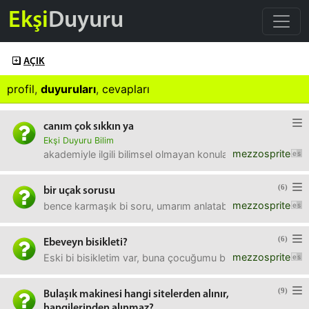
Ekşi
Duyuru
AÇIK
profil
,
duyuruları
,
cevapları
canım çok sıkkın ya
Ekşi Duyuru Bilim
mezzosprite
akademiyle ilgili bilimsel olmayan konuları da burda konu
(6)
bir uçak sorusu
mezzosprite
bence karmaşık bi soru, umarım anlatabilirim, bi bilen cev
(6)
Ebeveyn bisikleti?
mezzosprite
Eski bi bisikletim var, buna çocuğumu bindirebileceğim bi
(9)
Bulaşık makinesi hangi sitelerden alınır,
hangilerinden alınmaz?