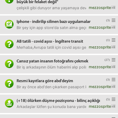
büyük bir felaket değil"
mezzosprite
çelişkili gibi duruyor ama yaşamaya devam etmek için başl
(3)
Iphone - indirilip silinen bazı uygulamalar
mezzosprite
Bir şey için app store'da satın alma geçmişine bakarken yak
(1)
AB tatili - covid aşısı - İngiltere transit
mezzosprite
Merhaba,Avrupa tatili için covid aşısı gerekli mi?İngiltere
(27)
Cansız yatan insanın fotoğrafını çekmek
mezzosprite
Bir iş arkadaşının ölüm haberini alıp polisten önce olay ye
(3)
Resmi kayıtlara göre abd'deyim
mezzosprite
Bir ay önce abd'den çıkarken pasaport kontrolünden geçmed
(5)
(+18) ölürken düşme pozisyonu - bilinç açıklığı
mezzosprite
Arkadaşlar lütfen şu konuda bana yardımcı olun, kime sor