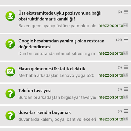
(2)
Üst ekstremitede uyku pozisyonuna bağlı
obstruktif damar tıkanıklığı?
mezzosprite
Bazen gece uyanıp üstüne yatmakta olduğum kolumu ya da 
(14)
Google hesabımdan yapılmış olan restoran
değerlendirmesi
mezzosprite
Dün bir restoranda internet şifresini girmesi için garso
(5)
Ekran gelmemesi & statik elektrik
mezzosprite
Merhaba arkadaşlar. Lenovo yoga 520 laptopum var. Bunda
(3)
Telefon tavsiyesi
mezzosprite
Burdan bi arkadaştan bilgisayar tavsiyesi almıştım ve aşı
(2)
duvarları kendin boyamak
mezzosprite
duvarlarda kalem, boya, bant vs lekeleri olan bir odam var