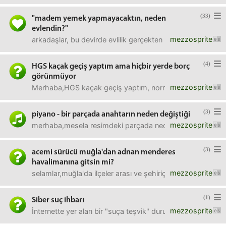
(33)
"madem yemek yapmayacaktın, neden
evlendin?"
mezzosprite
arkadaşlar, bu devirde evlilik gerçekten hala bu mu demek,
(4)
HGS kaçak geçiş yaptım ama hiçbir yerde borç
görünmüyor
mezzosprite
Merhaba,HGS kaçak geçiş yaptım, normalde HGS hesabım ya
(3)
piyano - bir parçada anahtarın neden değiştiği
mezzosprite
merhaba,mesela resimdeki parçada neden sol anahtarıyla ba
(3)
acemi sürücü muğla'dan adnan menderes
havalimanına gitsin mi?
mezzosprite
selamlar,muğla'da ilçeler arası ve şehiriçi rahat kullanı
(1)
Siber suç ihbarı
mezzosprite
İnternette yer alan bir "suça teşvik" durumunu bildirmek 