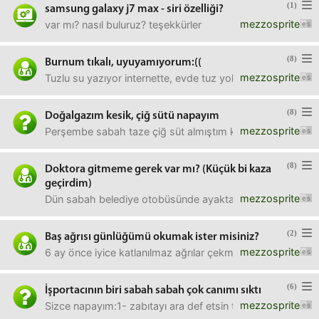
(1)
samsung galaxy j7 max - siri özelliği?
mezzosprite
var mı? nasıl buluruz? teşekkürler
(8)
Burnum tıkalı, uyuyamıyorum:((
mezzosprite
Tuzlu su yazıyor internette, evde tuz yok.İki gündür soğu
(8)
Doğalgazım kesik, çiğ sütü napayım
mezzosprite
Perşembe sabah taze çiğ süt almıştım köylüden. Doğalgazı
(8)
Doktora gitmeme gerek var mı? (Küçük bi kaza
geçirdim)
mezzosprite
Dün sabah belediye otobüsünde ayakta giderken otobüs ba
(2)
Baş ağrısı günlüğümü okumak ister misiniz?
mezzosprite
6 ay önce iyice katlanılmaz ağrılar çekmeye başlayınca a
(6)
İşportacının biri sabah sabah çok canımı sıktı
mezzosprite
Sizce napayım:1- zabıtayı ara def etsin terbiyesizi2- ne t