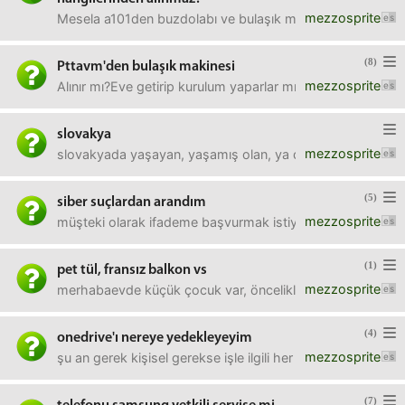
mezzosprite
Mesela a101den buzdolabı ve bulaşık makinesi almıştım gaye
(8)
Pttavm'den bulaşık makinesi
mezzosprite
Alınır mı?Eve getirip kurulum yaparlar mı?Garantisi olur m
slovakya
mezzosprite
slovakyada yaşayan, yaşamış olan, ya da bu konularda bilgis
(5)
siber suçlardan arandım
mezzosprite
müşteki olarak ifademe başvurmak istiyorlarmış. ama artı
(1)
pet tül, fransız balkon vs
mezzosprite
merhabaevde küçük çocuk var, öncelikle güvenlik sonra da s
(4)
onedrive'ı nereye yedekleyeyim
mezzosprite
şu an gerek kişisel gerekse işle ilgili her şeyim onedriv
(7)