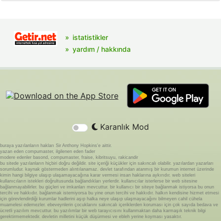
istatistikler
yardım / hakkında
Karanlık Mod
buraya yazılanların hakları Sir Anthony Hopkins'e aittir.
yazan eden compumaster, ilgilenen eden fader
modere edenler basond, compumaster, fraise, kibritsuyu, rakicandir
bu sitede yazılanların hiçbiri doğru değildir. site içeriği küçükler için sakıncalı olabilir. yazılardan yazarları
sorumludur. kaynak göstermeden alıntılanamaz. devlet tarafından atanmış bir kurumun internet üzerinde
kimin hangi bilgiye ulaşıp ulaşamayacağına karar vermesi insan haklarına aykırıdır. web siteleri
kullanıcıların istekleri doğrultusunda bağlandıkları yerlerdir. kullanıcılar isterlerse bir web sitesine
bağlanmayabilirler. bu güçleri ve imkanları mevcuttur. bir kullanıcı bir siteye bağlanmak istiyorsa bu onun
tercihi ve hakkıdır. bağlanmak istemiyorsa bu yine onun tercihi ve hakkıdır. halkın kendisine hizmet etmesi
için görevlendirdiği kurumlar hadlerini aşıp halka neye ulaşıp ulaşmayacağını bilmeyen cahil cühela
muamelesi edemezler. ebeveynlerin çocuklarını sakıncalı içeriklerden koruması için çok sayıda bedava ve
ücretli yazılım mevcuttur. bu yazılımlar bir web tarayıcısını kullanmaktan daha karmaşık teknik bilgi
gerektirmemektedir. devletin milletini küçük düşürmesi ve ebleh yerine koyması yasaktır.